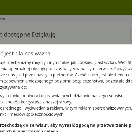
est …
t dostępne Dziękuję
 jest dla nas ważna
je mechanizmy między innymi takie jak cookies (ciasteczka), Web Sto
ienia optymalnej obsługi podczas wizyty w naszym serwisie. Powyż
zez nas jak i przez naszych partnerów. Część z nich jest niezbędna 
tym zapewnienia niezbędnego poziomu bezpieczeństwa, pozostałe (k
posiadanie Seasonique 0,01mg+0,15mg+0,03mg | 91 tabl. znajdują
rzystywane do:
g | 91 tabl.
. Zachęcam do zarezerwowania leku. Wystarczy
o. Po potwierdzeniu rezerwacji przez aptekę może Pani odebrać
wych funkcjonalności usprawniających działanie naszego serwisu,
jaki sposób korzystasz z naszej strony,
ośredniego i wyświetlania reklam, w tym reklam spersonalizowanych
unkcji mediów społecznościowych.
 przechodzę do serwisu”, aby wyrazić zgodę na przetwarzanie p
Podziękuj
0
anych w powyższych celach.