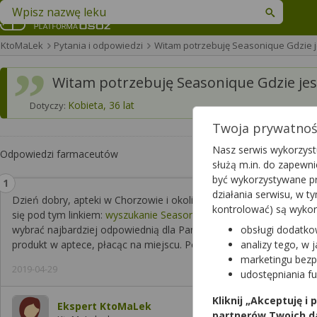
Znajdź lek w swojej okolicy
KtoMaLek
Pytania i odpowiedzi
Witam potrzebuję Seasonique Gdzie j
Witam potrzebuję Seasonique Gdzie jes
Kobieta, 36 lat
Dotyczy:
Twoja prywatność
Nasz serwis wykorzystu
Odpowiedzi farmaceutów
służą m.in. do zapewn
być wykorzystywane pr
działania serwisu, w 
Dzień dobry, apteki w Chorzowie i okolicy, które zadeklarowały 
kontrolować) są wyko
się pod tym linkiem:
wyszukanie Seasonique 0,01mg+0,15mg+0,03m
wybrać najbardziej odpowiednią dla Pani aptekę i zarezerwować g
obsługi dodatko
produkt w aptece, płacąc na miejscu. Pozdrawiam.
analizy tego, w 
marketingu bezp
2019-04-29
udostępniania f
Kliknij „Akceptuję i
Ekspert KtoMaLek
partnerów Twoich d