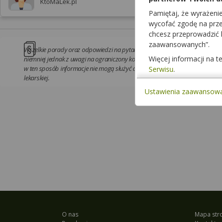
KtoMaLek.pl
Pamiętaj, że wyrażeni
wycofać zgodę na przet
chcesz przeprowadzić
zaawansowanych”.
Wszelkie porady oraz odpowiedzi na pytania są udzielane przez farmaceutó
Więcej informacji na 
niemniej jednak z uwagi na ograniczony kontakt z pacjentem oraz możliwość
w ten sposób informacje nie mogą służyć ani być podstawą do samodzielnej
Serwisu
.
lekarskiej.
Ustawienia zaawansow
O nas
Mapa str