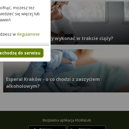
cofnąć, możesz też
edzieć się więcej lub
tawień
jdziesz w
Regulaminie
Jakie badania należy wykonać w trakcie ciąży?
zechodzę do serwisu
Esperal Kraków - o co chodzi z zaszyciem
alkoholowym?
Bezpłatna aplikacja KtoMaLek