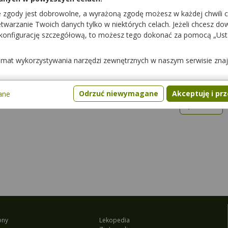
e zgody jest dobrowolne, a wyrażoną zgodę możesz w każdej chwili 
warzanie Twoich danych tylko w niektórych celach. Jeżeli chcesz dowi
 konfigurację szczegółową, to możesz tego dokonać za pomocą „Us
w z należytą starannością i w oparciu o najlepszy stan zawodowej wiedzy,
temat wykorzystywania narzędzi zewnętrznych w naszym serwisie zna
 podania przez pacjenta niekompletnych informacji, zastrzega się, iż uzyskane
 zmiany sposobu diagnostyki i leczenia. Nie zastępują one również porady
Odrzuć niewymagane
Akceptuję i pr
ane
Wstecz
ony
Lekopedia