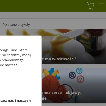
Koszyk
Polecane artykuły
rage i inne, które
sze mechanizmy mogą
Miód manuka - jakie ma właściwości?
do prawidłowego
tóre możesz
,
Choroba niedokrwienna serca – objawy,
rozpoznanie, leczenie
rzez nas i naszych