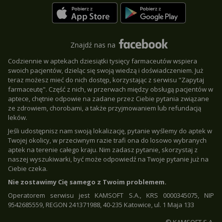
Znajdź nas na
Codziennie w aptekach dziesiątki tysięcy farmaceutów wspiera
swoich pacjentów, dzieląc się swoją wiedzą i doświadczeniem. Już
teraz możesz mieć do nich dostęp, korzystając z serwisu "Zapytaj
farmaceutę". Część z nich, w przerwach między obsługą pacjentów w
aptece, chętnie odpowie na zadane przez Ciebie pytania związane
ze zdrowiem, chorobami, a także przyjmowaniem lub refundacją
leków.
Jeśli udostępnisz nam swoją lokalizację, pytanie wyślemy do aptek w
Twojej okolicy, w przeciwnym razie trafi ona do losowo wybranych
aptek na terenie całego kraju. Nim zadasz pytanie, skorzystaj z
naszej wyszukiwarki, być może odpowiedź na Twoje pytanie już na
Ciebie czeka.
Nie zostawimy Cię samego z Twoim problemem.
Operatorem serwisu jest KAMSOFT S.A., KRS 0000345075, NIP
9542685559, REGON 241371988, 40-235 Katowice, ul. 1 Maja 133