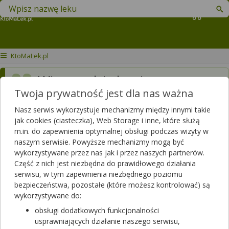
Znajdź lek w swojej okolicy
Koszyk
KtoMaLek.pl
Witam gdzie kupię w
Twoja prywatność jest dla nas ważna
Krakowie prevenar
szczepionkę dla dzieci
Nasz serwis wykorzystuje mechanizmy między innymi takie
jak cookies (ciasteczka), Web Storage i inne, które służą
Dotyczy ulotki
Prevenar 13
m.in. do zapewnienia optymalnej obsługi podczas wizyty w
naszym serwisie. Powyższe mechanizmy mogą być
Dotyczy:
Kobieta, 10 lat
wykorzystywane przez nas jak i przez naszych partnerów.
Część z nich jest niezbędna do prawidłowego działania
serwisu, w tym zapewnienia niezbędnego poziomu
bezpieczeństwa, pozostałe (które możesz kontrolować) są
wykorzystywane do:
obsługi dodatkowych funkcjonalności
usprawniających działanie naszego serwisu,