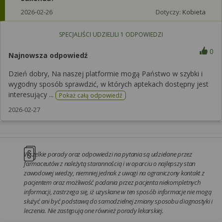
2026-02-26
Dotyczy:
Kobieta
SPECJALIŚCI UDZIELILI
1
ODPOWIEDZI
0
Najnowsza odpowiedź
Dzień dobry, Na naszej platformie mogą Państwo w szybki i
wygodny sposób sprawdzić, w których aptekach dostępny jest
interesujący ...
Pokaż całą odpowiedź
2026-02-27
Wszelkie porady oraz odpowiedzi na pytania są udzielane przez
farmaceutów z należytą starannością i w oparciu o najlepszy stan
zawodowej wiedzy, niemniej jednak z uwagi na ograniczony kontakt z
pacjentem oraz możliwość podania przez pacjenta niekompletnych
informacji, zastrzega się, iż uzyskane w ten sposób informacje nie mogą
służyć ani być podstawą do samodzielnej zmiany sposobu diagnostyki i
leczenia. Nie zastępują one również porady lekarskiej.