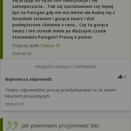
się przyjąć bo są po nim halucynacje i złe
samopoczucie... Tak się zastanawiam czy lepiej
być na Parogen gdy nie ma leków ale budzę się z
leciutkim stresem i gorąca twarz i dziś
podwyższone ciśnienie z rana... Czy ta gorąca
twarz i ten stresik minie po dłuższym czasie
stosowania Parogen? Proszę o pomoc
Dotyczy ulotki
Citabax 10
2026-05-28
SPECJALIŚCI UDZIELILI
1
ODPOWIEDZI
0
Najnowsza odpowiedź
Trudno odpowiedzieć proszę przedyskutować to ze swoim
lekarzem prowadzącym
2026-07-20
Jak powinnam przyjmować leki