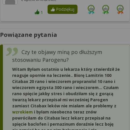
Podziękuj
1
Powiązane pytania
Czy te objawy miną po dłuższym
stosowaniu Parogenu?
Witam Byłam ostatnio u lekarza który stwierdził że
reaguje opornie na leczenie.. Biorę Lamitrin 100
Citabax 20 rano i wieczorem propranolol 10 rano i
wieczorem egzysta 300 rano i wieczorem... Czułam
rano spięcie jakby stres i obudziłam się z gorącą
twarzą lekarz przepisał mi wcześniej Parogen
zamiast Citabax leków nie miałam ale problemy z
wzrokiem
i byłam nieobecna teraz znów
powróciłam do Citabax lecz lekarz przepisał na
spięcie baclofen i pernazinum doraźnie lecz boję