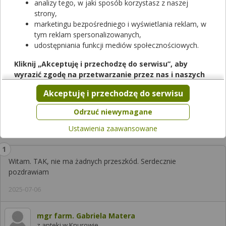
analizy tego, w jaki sposób korzystasz z naszej
strony,
marketingu bezpośredniego i wyświetlania reklam, w
tym reklam spersonalizowanych,
udostępniania funkcji mediów społecznościowych.
Zobacz, która apteka w Twoim mieście ma lek
Stoperan
.
Kliknij „Akceptuję i przechodzę do serwisu”, aby
Sprawdzaj dostępność leków w ponad aptek w całej Polsce!
wyrazić zgodę na przetwarzanie przez nas i naszych
partnerów Twoich danych w powyższych celach.
Sprawdź teraz
Akceptuję i przechodzę do serwisu
Pamiętaj, że wyrażenie zgody jest dobrowolne, a wyrażoną
zgodę możesz w każdej chwili cofnąć, możesz też wycofać
Odrzuć niewymagane
zgodę na przetwarzanie Twoich danych tylko w niektórych
Odpowiedzi farmaceutów
Ustawienia zaawansowane
celach. Jeżeli chcesz dowiedzieć się więcej lub chcesz
przeprowadzić konfigurację szczegółową, to możesz tego
dokonać za pomocą „Ustawień zaawansowanych”.
Witam. TAK, nie ma żadnych przeszkód. Serdecznie
Więcej informacji na temat wykorzystywania narzędzi
pozdrawiam
zewnętrznych w naszym serwisie znajdziesz w
Regulaminie
Serwisu
.
2025-07-06
mgr farm. Gabriela Matera
z apteki w Knurowie