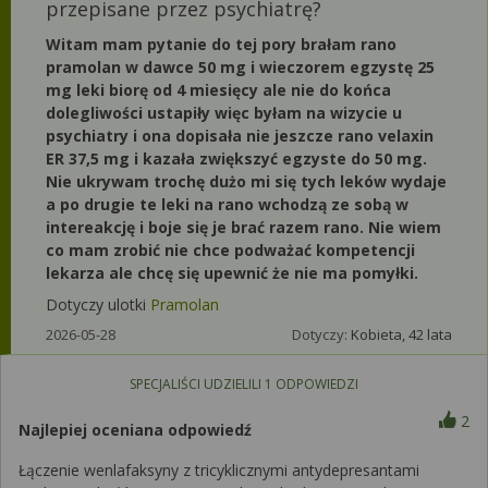
przepisane przez psychiatrę?
Witam mam pytanie do tej pory brałam rano
pramolan w dawce 50 mg i wieczorem egzystę 25
mg leki biorę od 4 miesięcy ale nie do końca
dolegliwości ustapiły więc byłam na wizycie u
psychiatry i ona dopisała nie jeszcze rano velaxin
ER 37,5 mg i kazała zwiększyć egzyste do 50 mg.
Nie ukrywam trochę dużo mi się tych leków wydaje
a po drugie te leki na rano wchodzą ze sobą w
intereakcję i boje się je brać razem rano. Nie wiem
co mam zrobić nie chce podważać kompetencji
lekarza ale chcę się upewnić że nie ma pomyłki.
Dotyczy ulotki
Pramolan
2026-05-28
Dotyczy:
Kobieta, 42 lata
SPECJALIŚCI UDZIELILI
1
ODPOWIEDZI
2
Najlepiej oceniana odpowiedź
Łączenie wenlafaksyny z tricyklicznymi antydepresantami