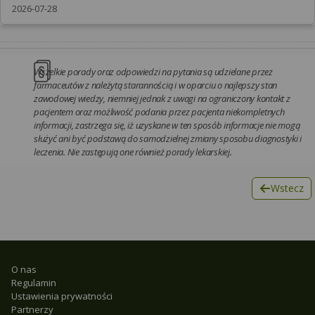
2026-07-28
Wszelkie porady oraz odpowiedzi na pytania są udzielane przez
farmaceutów z należytą starannością i w oparciu o najlepszy stan
zawodowej wiedzy, niemniej jednak z uwagi na ograniczony kontakt z
pacjentem oraz możliwość podania przez pacjenta niekompletnych
informacji, zastrzega się, iż uzyskane w ten sposób informacje nie mogą
służyć ani być podstawą do samodzielnej zmiany sposobu diagnostyki i
leczenia. Nie zastępują one również porady lekarskiej.
Wstecz
O nas
Regulamin
Ustawienia prywatności
Partnerzy