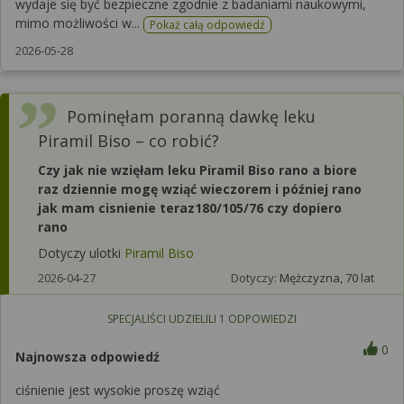
wydaje się być bezpieczne zgodnie z badaniami naukowymi,
mimo możliwości w...
Pokaż całą odpowiedź
2026-05-28
Pominęłam poranną dawkę leku
Piramil Biso – co robić?
Czy jak nie wzięłam leku Piramil Biso rano a biore
raz dziennie mogę wziąć wieczorem i później rano
jak mam cisnienie teraz180/105/76 czy dopiero
rano
Dotyczy ulotki
Piramil Biso
2026-04-27
Dotyczy:
Mężczyzna, 70 lat
SPECJALIŚCI UDZIELILI
1
ODPOWIEDZI
0
Najnowsza odpowiedź
ciśnienie jest wysokie proszę wziąć