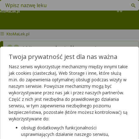
Znajdź lek w swojej okolicy
Koszyk
KtoMaLek.pl
Witam, chciałbym się
Twoja prywatność jest dla nas ważna
zapytać czy jak wezmę na
noc apapa noc to czy rano
Nasz serwis wykorzystuje mechanizmy między innymi takie
jak cookies (ciasteczka), Web Storage i inne, które służą
mogę wziąć stoperan i
m.in. do zapewnienia optymalnej obsługi podczas wizyty w
naszym serwisie. Powyższe mechanizmy mogą być
żadnych interakcji/skutków
wykorzystywane przez nas jak i przez naszych partnerów.
ubocznych nie doświadczę?
Część z nich jest niezbędna do prawidłowego działania
serwisu, w tym zapewnienia niezbędnego poziomu
Dotyczy ulotki
Stoperan
bezpieczeństwa, pozostałe (które możesz kontrolować) są
wykorzystywane do:
Dotyczy:
Mężczyzna, 22 lata
obsługi dodatkowych funkcjonalności
usprawniających działanie naszego serwisu,