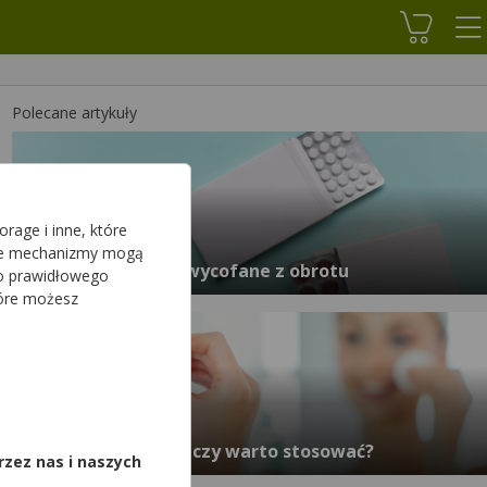
Koszyk
Polecane artykuły
rage i inne, które
sze mechanizmy mogą
3 serie leku Lakea wycofane z obrotu
do prawidłowego
tóre możesz
,
Srebro koloidalne - czy warto stosować?
rzez nas i naszych