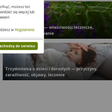
cofnąć, możesz też
edzieć się więcej lub
tawień
Ostróżeczka polna — właściwości lecznicze,
jdziesz w
Regulaminie
działanie, zastosowanie
zechodzę do serwisu
Trzydniówka u dzieci i dorosłych — przyczyny,
zaraźliwość, objawy, leczenie