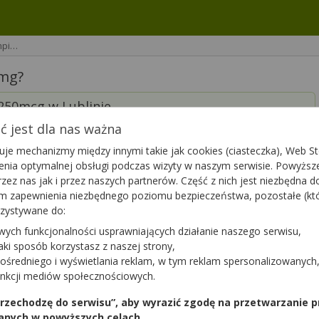
mpi…
 mg?
250mcg w Lublinie.
 jest dla nas ważna
je mechanizmy między innymi takie jak cookies (ciasteczka), Web Sto
ienia optymalnej obsługi podczas wizyty w naszym serwisie. Powyż
zez nas jak i przez naszych partnerów. Część z nich jest niezbędna 
tym zapewnienia niezbędnego poziomu bezpieczeństwa, pozostałe (k
rzystywane do:
 mieście ma lek
Ozempic
.
Sprawdź teraz
wych funkcjonalności usprawniających działanie naszego serwisu,
onad aptek w całej Polsce!
jaki sposób korzystasz z naszej strony,
ośredniego i wyświetlania reklam, w tym reklam spersonalizowanych
unkcji mediów społecznościowych.
 przechodzę do serwisu”, aby wyrazić zgodę na przetwarzanie p
anych w powyższych celach.