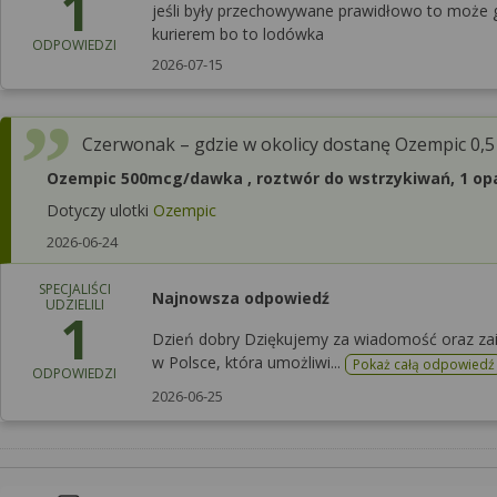
1
jeśli były przechowywane prawidłowo to może g
kurierem bo to lodówka
ODPOWIEDZI
2026-07-15
Czerwonak – gdzie w okolicy dostanę Ozempic 0,
Ozempic 500mcg/dawka , roztwór do wstrzykiwań, 1 opa
Dotyczy ulotki
Ozempic
2026-06-24
SPECJALIŚCI
Najnowsza odpowiedź
UDZIELILI
1
Dzień dobry Dziękujemy za wiadomość oraz zai
w Polsce, która umożliwi...
Pokaż całą odpowiedź
ODPOWIEDZI
2026-06-25