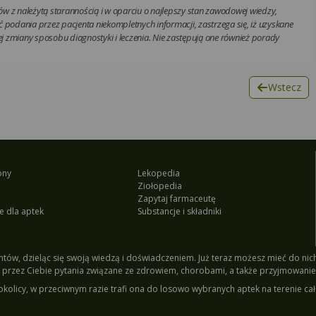
w z należytą starannością i w oparciu o najlepszy stan zawodowej wiedzy,
 podania przez pacjenta niekompletnych informacji, zastrzega się, iż uzyskane
 zmiany sposobu diagnostyki i leczenia. Nie zastępują one również porady
Wstecz
ony
Lekopedia
Ziołopedia
Zapytaj farmaceutę
e dla aptek
Substancje i składniki
tów, dzieląc się swoją wiedzą i doświadczeniem. Już teraz możesz mieć do nich 
przez Ciebie pytania związane ze zdrowiem, chorobami, a także przyjmowanie
okolicy, w przeciwnym razie trafi ona do losowo wybranych aptek na terenie cał