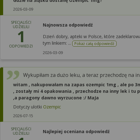
Gdzie na Śląsku dostanę Ozempic 1mg?
2026-03-09
SPECJALIŚCI
Najnowsza odpowiedź
UDZIELILI
1
Dzień dobry, apteki w Polsce, które zadeklarow
tym linkiem: ...
Pokaż całą odpowiedź
ODPOWIEDZI
2026-03-09
Wykupiłam za dużo leku, a teraz przechodzę na in
witam , nakupowałam na zapas ozempic 1mg , ale po 3mc
, zostały mi 4 opakowania , przechodze na inny lek i tu
,a paragony dawno wyrzucone :/ MaJa
Dotyczy ulotki
Ozempic
2026-07-15
SPECJALIŚCI
Najlepiej oceniana odpowiedź
UDZIELILI