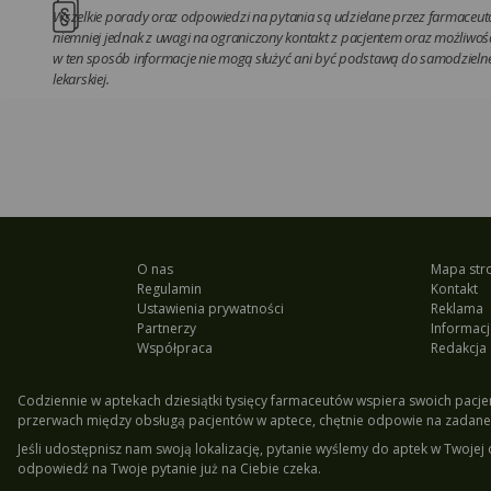
Wszelkie porady oraz odpowiedzi na pytania są udzielane przez farmaceutó
niemniej jednak z uwagi na ograniczony kontakt z pacjentem oraz możliwość
w ten sposób informacje nie mogą służyć ani być podstawą do samodzielnej
lekarskiej.
O nas
Mapa str
Regulamin
Kontakt
Ustawienia prywatności
Reklama
Partnerzy
Informacj
Współpraca
Redakcja
Codziennie w aptekach dziesiątki tysięcy farmaceutów wspiera swoich pacjen
przerwach między obsługą pacjentów w aptece, chętnie odpowie na zadane 
Jeśli udostępnisz nam swoją lokalizację, pytanie wyślemy do aptek w Twojej 
odpowiedź na Twoje pytanie już na Ciebie czeka.