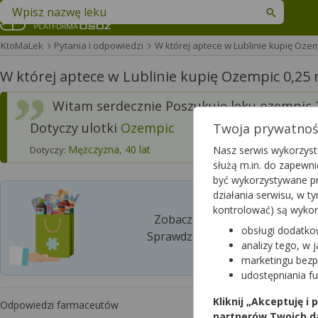
Znajdź lek w swojej okolicy
KtoMaLek
Pytania i odpowiedzi
W której aptece w Lublinie kupię Oze
W której aptece w Lublinie kupię Ozempic 0,25
Witam serdecznie Poszukuję leku ozempic 
Dotyczy ulotki
Ozempic
Twoja prywatność
Mężczyzna, 40 lat
Dotyczy:
Nasz serwis wykorzystu
służą m.in. do zapewn
być wykorzystywane pr
działania serwisu, w 
kontrolować) są wyko
Zobacz, która apteka w Twoim
obsługi dodatko
Sprawdzaj dostępność leków w p
analizy tego, w 
marketingu bezp
udostępniania f
Kliknij „Akceptuję i
Odpowiedzi farmaceutów
partnerów Twoich d