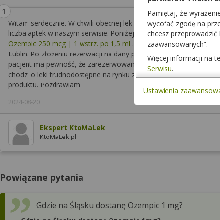
Pamiętaj, że wyrażeni
Witam serdecznie. W chwili obecnej lek Ozempic jest trudnodostę
wycofać zgodę na przet
liczba aptek w naszym serwisie. Poniżej zamieszczam link do listy
chcesz przeprowadzić
Ozempic 250 mcg | 1 wstrz. po 1,5 ml
. Wyniki wyszukiwania preze
zaawansowanych”.
Lublin. Po złożeniu rezerwacji na dany produkt należy oczekiwać 
Więcej informacji na 
pacjent ma pewność, że zarezerwowany produkt jest dla niego zar
Serwisu
.
chodzi o leki trudnodostępne na rynku zalecamy również telefoni
produktu. Pozdrawiam
Ustawienia zaawansow
2024-08-20
Ekspert KtoMaLek
KtoMaLek.pl
Powiązane pytania
Gdzie na Śląsku dostanę Ozempic 1 mg?