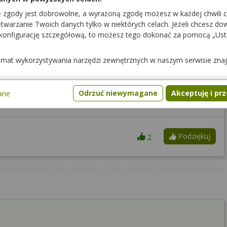
e zgody jest dobrowolne, a wyrażoną zgodę możesz w każdej chwili 
pny na rynku, a jego dostępność zadeklarowała bardzo niewielka
warzanie Twoich danych tylko w niektórych celach. Jeżeli chcesz dowi
 aptek, które zadeklarowały posiadanie tego produktu:
wyszukanie
 konfigurację szczegółową, to możesz tego dokonać za pomocą „Us
ntują apteki znajdujące się najbliżej wprowadzonej lokalizacji –
na potwierdzenie rezerwacji przez aptekę. Dopiero wówczas
temat wykorzystywania narzędzi zewnętrznych w naszym serwisie zna
ezerwowany i może udać się do apteki po jego odbiór. Jeśli
czny kontakt z apteką w celu potwierdzenia dostępności danego
Odrzuć niewymagane
Akceptuję i pr
ane
Podziękuj
2