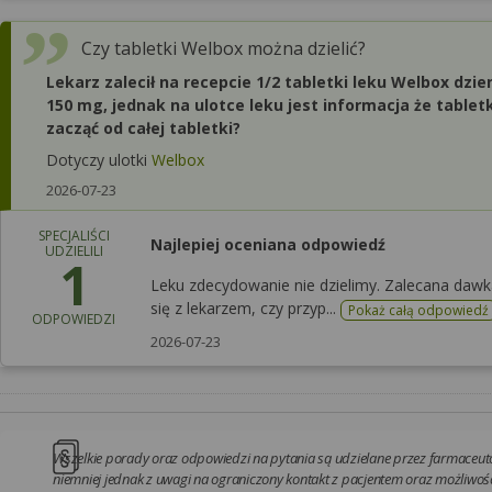
Czy tabletki Welbox można dzielić?
Lekarz zalecił na recepcie 1/2 tabletki leku Welbox dzi
150 mg, jednak na ulotce leku jest informacja że tabletki
zacząć od całej tabletki?
Dotyczy ulotki
Welbox
2026-07-23
SPECJALIŚCI
Najlepiej oceniana odpowiedź
UDZIELILI
1
Leku zdecydowanie nie dzielimy. Zalecana dawk
się z lekarzem, czy przyp...
Pokaż całą odpowiedź
ODPOWIEDZI
2026-07-23
Wszelkie porady oraz odpowiedzi na pytania są udzielane przez farmaceutó
niemniej jednak z uwagi na ograniczony kontakt z pacjentem oraz możliwość