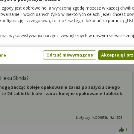
obecnie żadna z Aptek w naszym serwisie. Pozdrawiam.
e zgody jest dobrowolne, a wyrażoną zgodę możesz w każdej chwili 
warzanie Twoich danych tylko w niektórych celach. Jeżeli chcesz dowi
 konfigurację szczegółową, to możesz tego dokonać za pomocą „Us
Podziękuj
0
temat wykorzystywania narzędzi zewnętrznych w naszym serwisie zna
Odrzuć niewymagane
Akceptuję i pr
ane
 leku Slinda?
mogę zacząć koleje opakowanie zaraz po zużyciu całego
te 24 tabletki białe i zaraz kolejne opakowanie tabletek
Kobieta, 42 lata
Dotyczy:
1