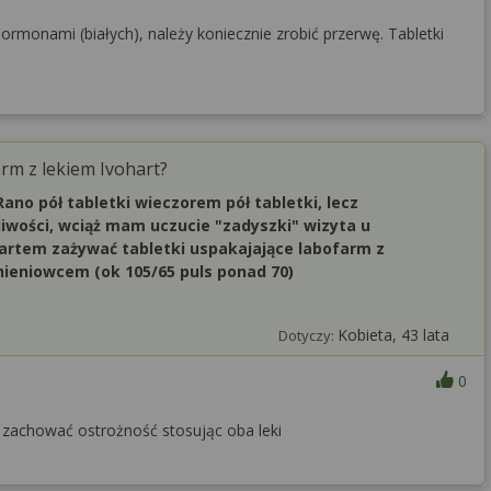
ormonami (białych), należy koniecznie zrobić przerwę. Tabletki
rm z lekiem Ivohart?
Rano pół tabletki wieczorem pół tabletki, lecz
iwości, wciąż mam uczucie "zadyszki" wizyta u
hartem zażywać tabletki uspakajające labofarm z
nieniowcem (ok 105/65 puls ponad 70)
Kobieta, 43 lata
Dotyczy:
0
 zachować ostrożność stosując oba leki