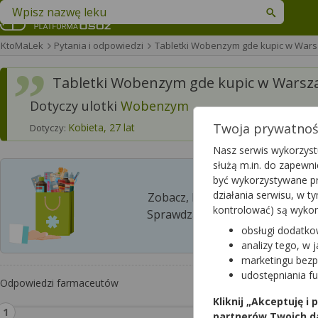
Znajdź lek w swojej okolicy
KtoMaLek
Pytania i odpowiedzi
Tabletki Wobenzym gde kupic w War
Tabletki Wobenzym gde kupic w Warsz
Dotyczy ulotki
Wobenzym
Twoja prywatność
Kobieta, 27 lat
Dotyczy:
Nasz serwis wykorzystu
służą m.in. do zapewn
być wykorzystywane pr
działania serwisu, w 
Zobacz, która apteka w Twoim 
kontrolować) są wyko
Sprawdzaj dostępność leków w p
obsługi dodatko
analizy tego, w 
marketingu bezp
udostępniania f
Odpowiedzi farmaceutów
Kliknij „Akceptuję i
partnerów Twoich d