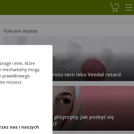
Koszyk
Polecane artykuły
rage i inne, które
sze mechanizmy mogą
GIF: Wycofanie z obrotu serii leku Vendal retard
do prawidłowego
tóre możesz
,
Worki pod oczami – przyczyny. Jak pozbyć się
worków pod oczami?
rzez nas i naszych