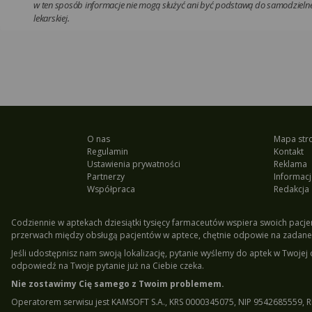
w ten sposób informacje nie mogą służyć ani być podstawą do samodzielnej
lekarskiej.
O nas
Mapa str
Regulamin
Kontakt
Ustawienia prywatności
Reklama
Partnerzy
Informacj
Współpraca
Redakcja
Codziennie w aptekach dziesiątki tysięcy farmaceutów wspiera swoich pacjen
przerwach między obsługą pacjentów w aptece, chętnie odpowie na zadane 
Jeśli udostępnisz nam swoją lokalizację, pytanie wyślemy do aptek w Twojej 
odpowiedź na Twoje pytanie już na Ciebie czeka.
Nie zostawimy Cię samego z Twoim problemem.
Operatorem serwisu jest KAMSOFT S.A., KRS 0000345075, NIP 9542685559, R