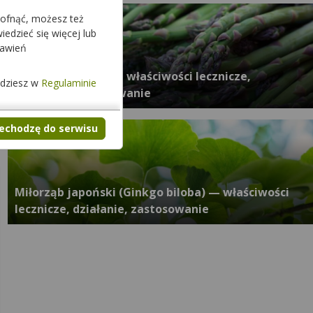
cofnąć, możesz też
edzieć się więcej lub
tawień
Szparag lekarski — właściwości lecznicze,
jdziesz w
Regulaminie
działanie, zastosowanie
zechodzę do serwisu
Miłorząb japoński (Ginkgo biloba) — właściwości
lecznicze, działanie, zastosowanie