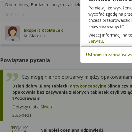
Dzień dobry, Bardzo mi przykro, ale leku Wobenzym nie posiada 
Pamiętaj, że wyrażeni
wycofać zgodę na przet
2020-11-16
chcesz przeprowadzić
zaawansowanych”.
Ekspert KtoMaLek
Więcej informacji na 
KtoMaLek.pl
Serwisu
.
Ustawienia zaawansow
Powiązane pytania
Czy mogę nie robić przerwy między opakowaniami
Dzień dobry .Biorę tabletki
antykoncepcyjne
Slinda czy 
opakownia bez zażywania zielonych tabletek czyli wziąć 
?Pozdrawiam
Dotyczy ulotki
Slinda
2026-04-21
SPECJALIŚCI
Najlepiej oceniana odpowiedź
UDZIELILI