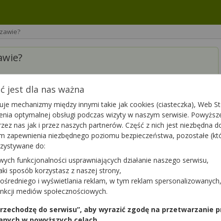
szawie?
awie?
 jest dla nas ważna
je mechanizmy między innymi takie jak cookies (ciasteczka), Web Sto
ienia optymalnej obsługi podczas wizyty w naszym serwisie. Powyż
zez nas jak i przez naszych partnerów. Część z nich jest niezbędna 
tym zapewnienia niezbędnego poziomu bezpieczeństwa, pozostałe (k
mieście ma lek
Wobenzym
.
Sprawdź teraz
rzystywane do:
onad aptek w całej Polsce!
wych funkcjonalności usprawniających działanie naszego serwisu,
jaki sposób korzystasz z naszej strony,
ośredniego i wyświetlania reklam, w tym reklam spersonalizowanych
unkcji mediów społecznościowych.
 przechodzę do serwisu”, aby wyrazić zgodę na przetwarzanie p
anych w powyższych celach.