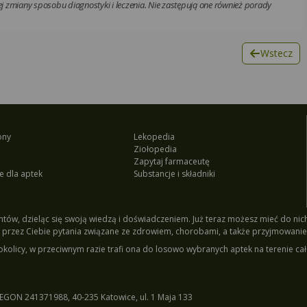
 zmiany sposobu diagnostyki i leczenia. Nie zastępują one również porady
Wstecz
ony
Lekopedia
Ziołopedia
Zapytaj farmaceutę
e dla aptek
Substancje i składniki
tów, dzieląc się swoją wiedzą i doświadczeniem. Już teraz możesz mieć do nich 
przez Ciebie pytania związane ze zdrowiem, chorobami, a także przyjmowanie
okolicy, w przeciwnym razie trafi ona do losowo wybranych aptek na terenie cał
EGON 241371988, 40-235 Katowice, ul. 1 Maja 133