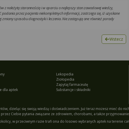
w z należytą starannością i w oparciu o najlepszy stan zawodowej wiedzy,
 podania przez pacjenta niekompletnych informacji, zastrzega się, iż uzyskane
 zmiany sposobu diagnostyki i leczenia. Nie zastępują one również porady
Wstecz
ony
Lekopedia
Ziołopedia
Zapytaj farmaceutę
e dla aptek
Substancje i składniki
tów, dzieląc się swoją wiedzą i doświadczeniem. Już teraz możesz mieć do nich 
przez Ciebie pytania związane ze zdrowiem, chorobami, a także przyjmowanie
okolicy, w przeciwnym razie trafi ona do losowo wybranych aptek na terenie cał