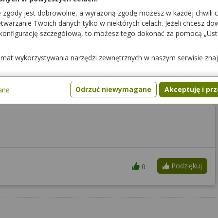
e zgody jest dobrowolne, a wyrażoną zgodę możesz w każdej chwili 
warzanie Twoich danych tylko w niektórych celach. Jeżeli chcesz dowi
nikiem drugiego.
 konfigurację szczegółową, to możesz tego dokonać za pomocą „Us
temat wykorzystywania narzędzi zewnętrznych w naszym serwisie zna
Podziękuj
0
Odrzuć niewymagane
Akceptuję i pr
ane
Podziękuj
0