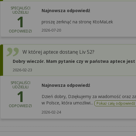
SPECJALIŚCI
Najnowsza odpowiedź
UDZIELILI
1
proszę zerknąć na stronę KtoMaLek
2026-07-20
ODPOWIEDZI
W której aptece dostanę Liv 52?
Dobry wieczór. Mam pytanie czy w państwa aptece jest 
2026-02-23
SPECJALIŚCI
Najnowsza odpowiedź
UDZIELILI
1
Dzień dobry, Dziękujemy za wiadomość oraz za
w Polsce, która umożliwi...
Pokaż całą odpowiedź
ODPOWIEDZI
2026-02-24