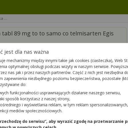
ka …
 tabl 89 mg to to samo co telmisarten Egis
 jest dla nas ważna
je mechanizmy między innymi takie jak cookies (ciasteczka), Web Sto
ienia optymalnej obsługi podczas wizyty w naszym serwisie. Powyż
zez nas jak i przez naszych partnerów. Część z nich jest niezbędna 
tym zapewnienia niezbędnego poziomu bezpieczeństwa, pozostałe (k
rzystywane do:
wych funkcjonalności usprawniających działanie naszego serwisu,
jaki sposób korzystasz z naszej strony,
ośredniego i wyświetlania reklam, w tym reklam spersonalizowanych
unkcji mediów społecznościowych.
Podziękuj
1
 przechodzę do serwisu”, aby wyrazić zgodę na przetwarzanie p
anych w powyższych celach.