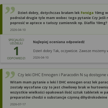
Dzień dobry, dotychczas brałam lek
Forxiga
10mg wsk
podrożał drugie tyle mam wobec tego pytanie Czy jeśl
poprosić w aptece o tańszy zamiennik np. Diaflix 10mg?
2026-04-10
SPECJALIŚCI
Najlepiej oceniana odpowiedź
UDZIELILI
1
Dzień dobry Tak, oczywiście. Zawsze możemy w
2026-04-10
ODPOWIEDZI
Czy leki DHC Ennogen i Paracodin N są dostępne 
Witam mam pytanie o leki l DHC ennogen oraz lek parac
zostały wycofane czy to jest chwilowy brak w hurtowni
wszystkie wielkości opakowań ilość sztuk tabletek w p
preparatów chodzi o substancje czynną dihydrokodeine
2026-07-17