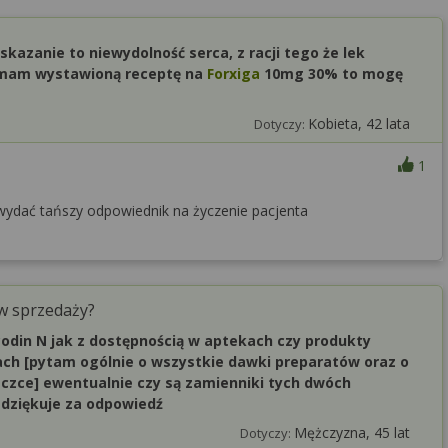
azanie to niewydolność serca, z racji tego że lek
i mam wystawioną receptę na
Forxiga
10mg 30% to mogę
Kobieta, 42 lata
Dotyczy:
1
ydać tańszy odpowiednik na życzenie pacjenta
w sprzedaży?
odin N jak z dostępnością w aptekach czy produkty
ach [pytam ogólnie o wszystkie dawki preparatów oraz o
aczce] ewentualnie czy są zamienniki tych dwóch
 dziękuje za odpowiedź
Mężczyzna, 45 lat
Dotyczy: