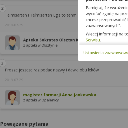
Pamiętaj, że wyrażeni
wycofać zgodę na przet
Telmisartan i Telmisartan Egis to tenm sam lek, jeden jest zamien
chcesz przeprowadzić
2019-07-29
zaawansowanych”.
Więcej informacji na 
Serwisu
.
Apteka Sokrates Olsztyn Kołobrzeska 32
z apteki w Olsztynie
Ustawienia zaawansow
Prosze jeszcze raz podac nazwy i dawki obu leków
2019-07-29
magister farmacji Anna Jankowska
z apteki w Opalenicy
Powiązane pytania