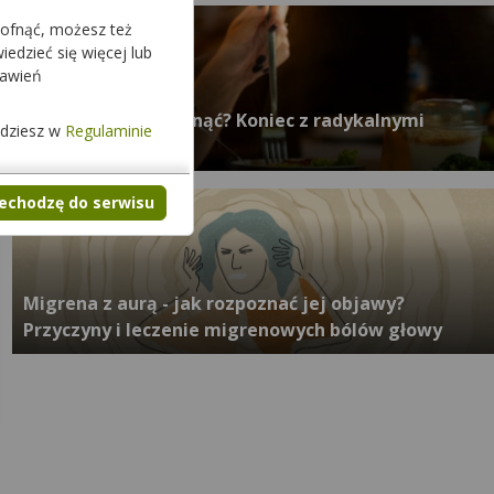
cofnąć, możesz też
edzieć się więcej lub
tawień
Co jeść, żeby schudnąć? Koniec z radykalnymi
jdziesz w
Regulaminie
dietami!
zechodzę do serwisu
Migrena z aurą - jak rozpoznać jej objawy?
Przyczyny i leczenie migrenowych bólów głowy