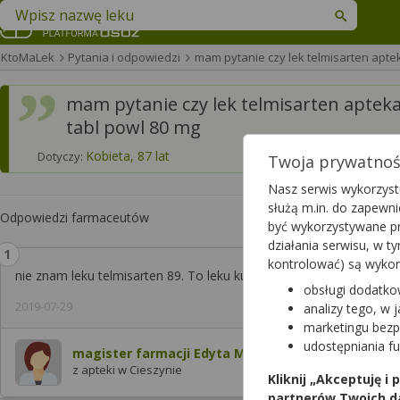
Znajdź lek w swojej okolicy
KtoMaLek
Pytania i odpowiedzi
mam pytanie czy lek telmisarten apte
mam pytanie czy lek telmisarten apteka
tabl powl 80 mg
Kobieta, 87 lat
Dotyczy:
Twoja prywatność
Nasz serwis wykorzystu
służą m.in. do zapewn
Odpowiedzi farmaceutów
być wykorzystywane pr
działania serwisu, w 
kontrolować) są wyko
nie znam leku telmisarten 89. To leku kupiony w Polsce?
obsługi dodatko
2019-07-29
analizy tego, w 
marketingu bezp
udostępniania f
magister farmacji Edyta Mrzyk
z apteki w Cieszynie
Kliknij „Akceptuję i
partnerów Twoich d