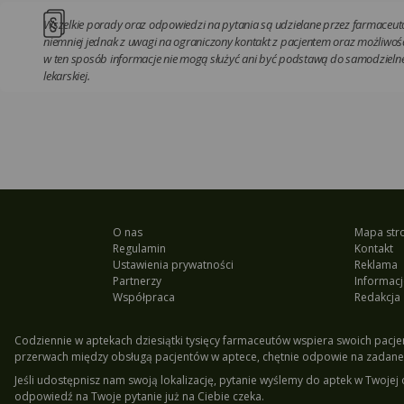
Wszelkie porady oraz odpowiedzi na pytania są udzielane przez farmaceutó
niemniej jednak z uwagi na ograniczony kontakt z pacjentem oraz możliwość
w ten sposób informacje nie mogą służyć ani być podstawą do samodzielnej
lekarskiej.
O nas
Mapa str
Regulamin
Kontakt
Ustawienia prywatności
Reklama
Partnerzy
Informacj
Współpraca
Redakcja
Codziennie w aptekach dziesiątki tysięcy farmaceutów wspiera swoich pacjen
przerwach między obsługą pacjentów w aptece, chętnie odpowie na zadane 
Jeśli udostępnisz nam swoją lokalizację, pytanie wyślemy do aptek w Twojej 
odpowiedź na Twoje pytanie już na Ciebie czeka.