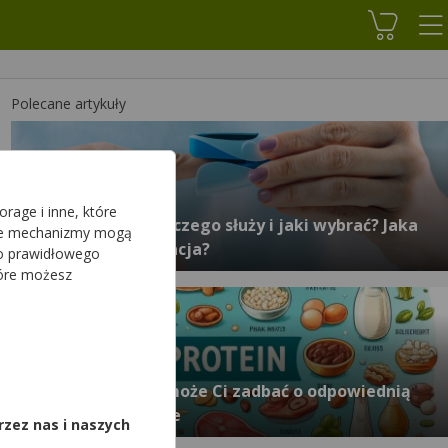
Koszyk
Polecane artykuły
rage i inne, które
Pulsoksymetr – do czego służy i jaki wybrać? Jaka
sze mechanizmy mogą
powinna być saturacja?
do prawidłowego
tóre możesz
,
EatFitCatering pomoże Ci zadbać o odpowiednią
ilość białka w diecie
rzez nas i naszych