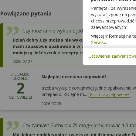
Pamiętaj, że wyrażeni
Powiązane pytania
wycofać zgodę na przet
chcesz przeprowadzić
zaawansowanych”.
Czy można nie wykupić jednego opakowania tablet
Więcej informacji na 
Dzień dobry.Czy można nie wykupić jednego opakowani
Serwisu
.
mam zapasowe opakowanie w domu.Czy wówczas recept
mniejszą ilość sztuk z recepty rocznej?
Ustawienia zaawansow
2026-07-27
SPECJALIŚCI
Najlepiej oceniana odpowiedź
UDZIELILI
2
trzeba wykupić conajmniej jedno opakowanie w c
przepadło. KOlejne m...
Pokaż całą odpowiedź
ODPOWIEDZI
2026-07-28
Czy zamiast Euthyrox 75 mogę przyjmować 1,5 tab
Mój lekarz endokrynolog zwiekszyl mi dzienna dawkę Eu