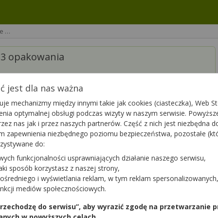
je …
e 3 opakowania
 jest dla nas ważna
je mechanizmy między innymi takie jak cookies (ciasteczka), Web Sto
ienia optymalnej obsługi podczas wizyty w naszym serwisie. Powyż
zez nas jak i przez naszych partnerów. Część z nich jest niezbędna 
tym zapewnienia niezbędnego poziomu bezpieczeństwa, pozostałe (k
oszę podać dokładną nazwę leku wraz z dawką, postacią i
rzystywane do:
rawiam.
wych funkcjonalności usprawniających działanie naszego serwisu,
jaki sposób korzystasz z naszej strony,
ośredniego i wyświetlania reklam, w tym reklam spersonalizowanych
unkcji mediów społecznościowych.
Podziękuj
1
 przechodzę do serwisu”, aby wyrazić zgodę na przetwarzanie p
anych w powyższych celach.