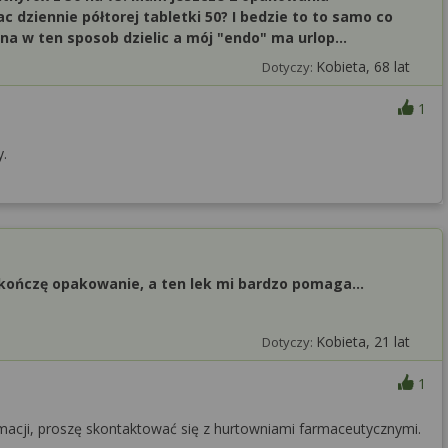
ac dziennie półtorej tabletki 50? I bedzie to to samo co
a w ten sposob dzielic a mój "endo" ma urlop...
Kobieta, 68 lat
Dotyczy:
1
y.
i kończę opakowanie, a ten lek mi bardzo pomaga…
Kobieta, 21 lat
Dotyczy:
1
rmacji, proszę skontaktować się z hurtowniami farmaceutycznymi.