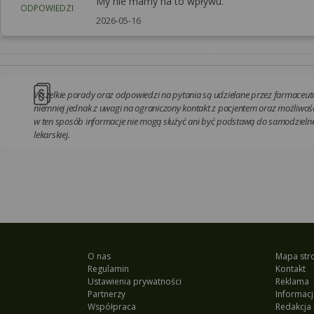
My nie mamy na to wpływu.
ODPOWIEDZI
2026-05-16
Wszelkie porady oraz odpowiedzi na pytania są udzielane przez farmaceutó
niemniej jednak z uwagi na ograniczony kontakt z pacjentem oraz możliwość
w ten sposób informacje nie mogą służyć ani być podstawą do samodzielnej
lekarskiej.
O nas
Mapa str
Regulamin
Kontakt
Ustawienia prywatności
Reklama
Partnerzy
Informacj
Współpraca
Redakcja