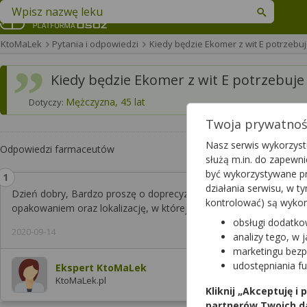
Znajdź lek w swojej okolicy
KtoMaLek
Pytania i odpowiedzi
Kiedy będzie Ekomer z wit E potrzebu
Kiedy będzie Ekomer z wit E potrzebuj
Mężczyzna, 45 lat
Dotyczy:
Twoja prywatność
Nasz serwis wykorzystu
Odpowiedzi farmaceutów
służą m.in. do zapewn
być wykorzystywane pr
działania serwisu, w 
Dzień dobry, Bardzo proszę o doprecyzowanie Pana zapytania. Pr
kontrolować) są wyko
opakowaniem oraz lokalizację, w której poszukuje Pan leku. Pozd
obsługi dodatko
2020-09-14
analizy tego, w 
marketingu bezp
udostępniania f
Ekspert KtoMaLek
KtoMaLek.pl
Kliknij „Akceptuję i
partnerów Twoich d