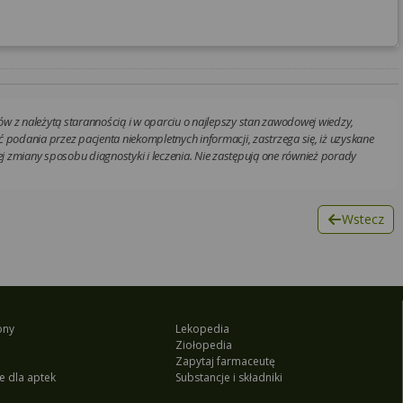
w z należytą starannością i w oparciu o najlepszy stan zawodowej wiedzy,
 podania przez pacjenta niekompletnych informacji, zastrzega się, iż uzyskane
 zmiany sposobu diagnostyki i leczenia. Nie zastępują one również porady
Wstecz
ony
Lekopedia
Ziołopedia
Zapytaj farmaceutę
e dla aptek
Substancje i składniki