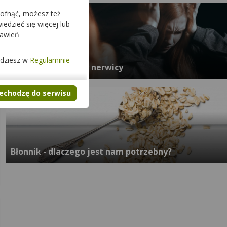
cofnąć, możesz też
edzieć się więcej lub
tawień
jdziesz w
Regulaminie
Objawy i przyczyny nerwicy
zechodzę do serwisu
Błonnik - dlaczego jest nam potrzebny?