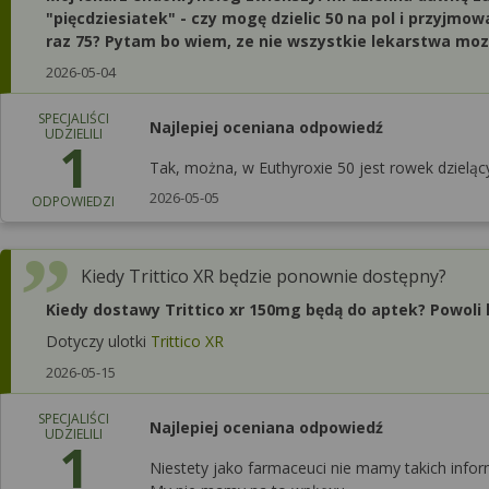
"pięcdziesiatek" - czy mogę dzielic 50 na pol i przyjmow
raz 75? Pytam bo wiem, ze nie wszystkie lekarstwa mozn
2026-05-04
SPECJALIŚCI
Najlepiej oceniana odpowiedź
UDZIELILI
1
Tak, można, w Euthyroxie 50 jest rowek dzieląc
2026-05-05
ODPOWIEDZI
Kiedy Trittico XR będzie ponownie dostępny?
Kiedy dostawy Trittico xr 150mg będą do aptek? Powol
Dotyczy ulotki
Trittico XR
2026-05-15
SPECJALIŚCI
Najlepiej oceniana odpowiedź
UDZIELILI
1
Niestety jako farmaceuci nie mamy takich info