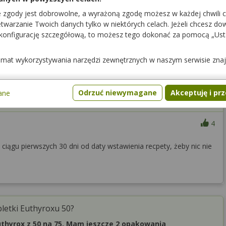
e zgody jest dobrowolne, a wyrażoną zgodę możesz w każdej chwili 
warzanie Twoich danych tylko w niektórych celach. Jeżeli chcesz dowi
 konfigurację szczegółową, to możesz tego dokonać za pomocą „Us
ek antykoncepcyjnych z recepty rocznej?
temat wykorzystywania narzędzi zewnętrznych w naszym serwisie zna
a tabletek
antykoncepcyjnych
z recepty rocznej?Jeżeli
a zostanie anulowana czy bede mogła wykupić
Odrzuć niewymagane
Akceptuję i pr
ane
Kobieta, 42 lata
Dotyczy:
4
iągu pierwszych 30 dni od daty wstawienia recpety, żeby nic nie
letki Euthyroxu 50?
thyrox z 50 na 75. Mam jeszcze 2 opakowania