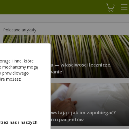
Koszyk
Polecane artykuły
rage i inne, które
Wetiweria pachnąca — właściwości lecznicze,
sze mechanizmy mogą
działanie, zastosowanie
do prawidłowego
tóre możesz
,
Odleżyny - kiedy powstają i jak im zapobiegać?
Profilaktyka odleżyn u pacjentów
rzez nas i naszych