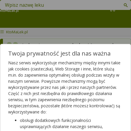
Znajdź lek w swojej okolicy
Koszyk
KtoMaLek.pl
Jaka jest cena żelu Ketonal
Twoja prywatność jest dla nas ważna
25mg
Nasz serwis wykorzystuje mechanizmy między innymi takie
Dotyczy ulotki
Ketonal
jak cookies (ciasteczka), Web Storage i inne, które służą
m.in. do zapewnienia optymalnej obsługi podczas wizyty w
Dotyczy:
Kobieta, 39 lat
naszym serwisie. Powyższe mechanizmy mogą być
wykorzystywane przez nas jak i przez naszych partnerów.
Część z nich jest niezbędna do prawidłowego działania
serwisu, w tym zapewnienia niezbędnego poziomu
bezpieczeństwa, pozostałe (które możesz kontrolować) są
wykorzystywane do:
obsługi dodatkowych funkcjonalności
usprawniających działanie naszego serwisu,
Zobacz, która apteka w Twoim mieście ma lek
Ketonal
.