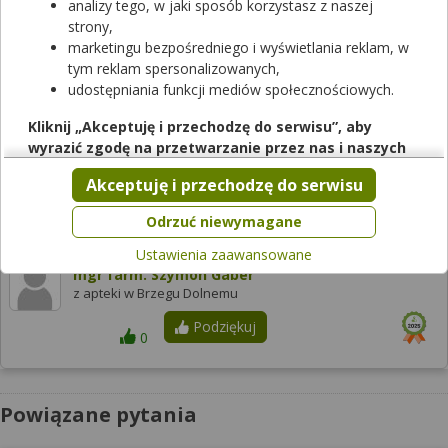
analizy tego, w jaki sposób korzystasz z naszej
Sprawdzaj dostępność leków w ponad aptek w całej Polsce!
strony,
marketingu bezpośredniego i wyświetlania reklam, w
Sprawdź teraz
tym reklam spersonalizowanych,
udostępniania funkcji mediów społecznościowych.
Odpowiedzi farmaceutów
Kliknij „Akceptuję i przechodzę do serwisu”, aby
wyrazić zgodę na przetwarzanie przez nas i naszych
partnerów Twoich danych w powyższych celach.
Akceptuję i przechodzę do serwisu
zależna od apteki
Pamiętaj, że wyrażenie zgody jest dobrowolne, a wyrażoną
zgodę możesz w każdej chwili cofnąć, możesz też wycofać
Odrzuć niewymagane
2026-05-13
zgodę na przetwarzanie Twoich danych tylko w niektórych
Ustawienia zaawansowane
celach. Jeżeli chcesz dowiedzieć się więcej lub chcesz
mgr farm. Szymon Gaber
przeprowadzić konfigurację szczegółową, to możesz tego
z apteki w Brzegu Dolnemu
dokonać za pomocą „Ustawień zaawansowanych”.
Podziękuj
Więcej informacji na temat wykorzystywania narzędzi
0
zewnętrznych w naszym serwisie znajdziesz w
Regulaminie
Serwisu
.
Powiązane pytania