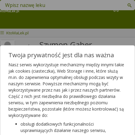
Znajdź lek w swojej okolicy
Koszyk
KtoMaLek.pl
Szymon Gaber
mgr farm.
Twoja prywatność jest dla nas ważna
Odpowiedzi
Polubień
562
874
Nasz serwis wykorzystuje mechanizmy między innymi takie
Polecanych artykułów
jak cookies (ciasteczka), Web Storage i inne, które służą
0
m.in. do zapewnienia optymalnej obsługi podczas wizyty w
Lista artykułów
naszym serwisie. Powyższe mechanizmy mogą być
wykorzystywane przez nas jak i przez naszych partnerów.
Farmaceuta z apteki w Brzegu Dolnemu
Część z nich jest niezbędna do prawidłowego działania
serwisu, w tym zapewnienia niezbędnego poziomu
bezpieczeństwa, pozostałe (które możesz kontrolować) są
wykorzystywane do:
obsługi dodatkowych funkcjonalności
usprawniających działanie naszego serwisu,