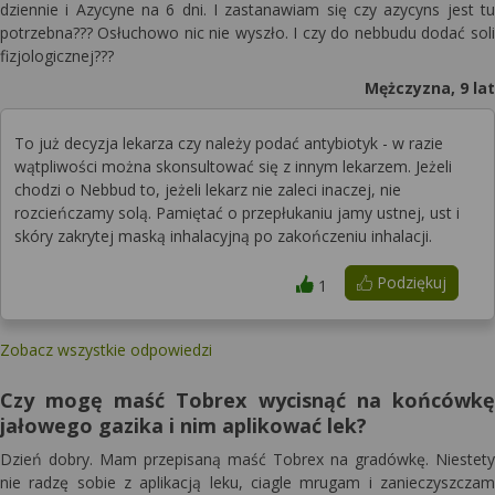
dziennie i Azycyne na 6 dni. I zastanawiam się czy azycyns jest tu
potrzebna??? Osłuchowo nic nie wyszło. I czy do nebbudu dodać soli
fizjologicznej???
Mężczyzna, 9 lat
To już decyzja lekarza czy należy podać antybiotyk - w razie
wątpliwości można skonsultować się z innym lekarzem. Jeżeli
chodzi o Nebbud to, jeżeli lekarz nie zaleci inaczej, nie
rozcieńczamy solą. Pamiętać o przepłukaniu jamy ustnej, ust i
skóry zakrytej maską inhalacyjną po zakończeniu inhalacji.
Podziękuj
1
Zobacz wszystkie odpowiedzi
Czy mogę maść Tobrex wycisnąć na końcówkę
jałowego gazika i nim aplikować lek?
Dzień dobry. Mam przepisaną maść Tobrex na gradówkę. Niestety
nie radzę sobie z aplikacją leku, ciagle mrugam i zanieczyszczam