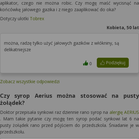
aplikator, czego nie można robic. Czy mogę maść wycisnąć na
końcówkę jałowego gazika i z niego zaaplikować do oka?
Dotyczy ulotki
Tobrex
Kobieta, 50 lat
można, radzę tylko użyć jałowych gazików z włókniny, są
delikatniejsze
Podziękuj
0
Zobacz wszystkie odpowiedzi
Czy syrop Aerius można stosować na pusty
żołądek?
Doktor przepisała synkowi raz dziennie rano syrop na
alergię
AERIUS
. Mam takie pytanie czy mogę ten syrop podać synkowi lat 6 na
pusty żołądek rano przed pójściem do przedszkola. Śniadanie je w
przedszkolu.