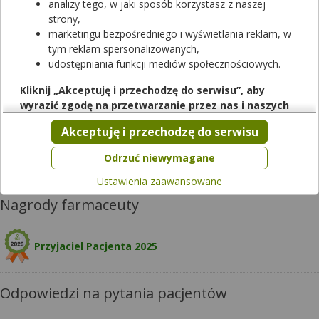
analizy tego, w jaki sposób korzystasz z naszej
Czy chcesz wysłać pytanie do apteki,
strony,
w której pracuje ten farmaceuta?
marketingu bezpośredniego i wyświetlania reklam, w
tym reklam spersonalizowanych,
Zapytaj teraz
udostępniania funkcji mediów społecznościowych.
Kliknij „Akceptuję i przechodzę do serwisu”, aby
wyrazić zgodę na przetwarzanie przez nas i naszych
Opis
partnerów Twoich danych w powyższych celach.
Akceptuję i przechodzę do serwisu
Pamiętaj, że wyrażenie zgody jest dobrowolne, a wyrażoną
Apteka Dolnobrzeska, ul. Wojciecha Kętrzyńskiego 1, 56-120 Brzeg
zgodę możesz w każdej chwili cofnąć, możesz też wycofać
Odrzuć niewymagane
Dolny
zgodę na przetwarzanie Twoich danych tylko w niektórych
Ustawienia zaawansowane
celach. Jeżeli chcesz dowiedzieć się więcej lub chcesz
przeprowadzić konfigurację szczegółową, to możesz tego
Nagrody farmaceuty
dokonać za pomocą „Ustawień zaawansowanych”.
Więcej informacji na temat wykorzystywania narzędzi
Przyjaciel Pacjenta 2025
zewnętrznych w naszym serwisie znajdziesz w
Regulaminie
Serwisu
.
Odpowiedzi na pytania pacjentów