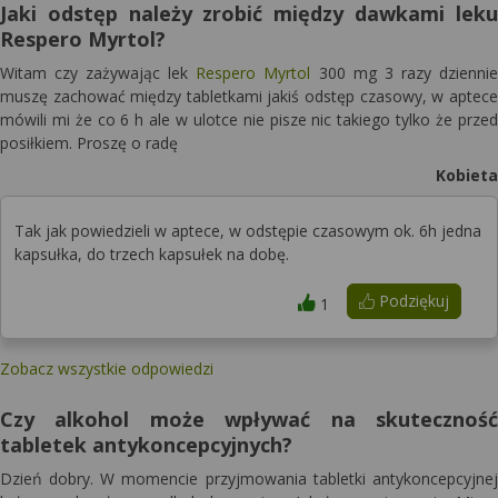
Jaki odstęp należy zrobić między dawkami leku
Respero Myrtol?
Witam czy zażywając lek
Respero Myrtol
300 mg 3 razy dziennie
muszę zachować między tabletkami jakiś odstęp czasowy, w aptece
mówili mi że co 6 h ale w ulotce nie pisze nic takiego tylko że przed
posiłkiem. Proszę o radę
Kobieta
Tak jak powiedzieli w aptece, w odstępie czasowym ok. 6h jedna
kapsułka, do trzech kapsułek na dobę.
Podziękuj
1
Zobacz wszystkie odpowiedzi
Czy alkohol może wpływać na skuteczność
tabletek antykoncepcyjnych?
Dzień dobry. W momencie przyjmowania tabletki antykoncepcyjnej