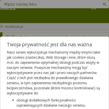
Znajdź lek w swojej okolicy
Koszyk
KtoMaLek.pl
Gdzie w Inowrocławiu kupię
Twoja prywatność jest dla nas ważna
szczepionkę
Nasz serwis wykorzystuje mechanizmy między innymi takie
Dotyczy:
Kobieta
jak cookies (ciasteczka), Web Storage i inne, które służą
m.in. do zapewnienia optymalnej obsługi podczas wizyty w
naszym serwisie. Powyższe mechanizmy mogą być
wykorzystywane przez nas jak i przez naszych partnerów.
Część z nich jest niezbędna do prawidłowego działania
serwisu, w tym zapewnienia niezbędnego poziomu
bezpieczeństwa, pozostałe (które możesz kontrolować) są
wykorzystywane do:
Zobacz, która apteka w Twoim mieście ma lek
obsługi dodatkowych funkcjonalności
VaxigripTetra
.
usprawniających działanie naszego serwisu,