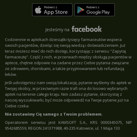
Jesteśmy na
Codziennie w aptekach dziesiątki tysięcy farmaceutów wspiera
swoich pacjentów, dzieląc się swoją wiedzą i doświadczeniem. Już
teraz możesz mieć do nich dostęp, korzystając z serwisu "Zapytaj
farmaceutę". Część z nich, w przerwach między obsługą pacjentów w
aptece, chętnie odpowie na zadane przez Ciebie pytania związane
ze zdrowiem, chorobami, a także przyjmowaniem lub refundacją
leków.
Jeśli udostępnisz nam swoją lokalizację, pytanie wyślemy do aptek w
Twojej okolicy, w przeciwnym razie trafi ona do losowo wybranych
aptek na terenie całego kraju. Nim zadasz pytanie, skorzystaj z
naszej wyszukiwarki, być może odpowiedź na Twoje pytanie już na
Ciebie czeka.
Nie zostawimy Cię samego z Twoim problemem.
Operatorem serwisu jest KAMSOFT S.A., KRS 0000345075, NIP
9542685559, REGON 241371988, 40-235 Katowice, ul. 1 Maja 133