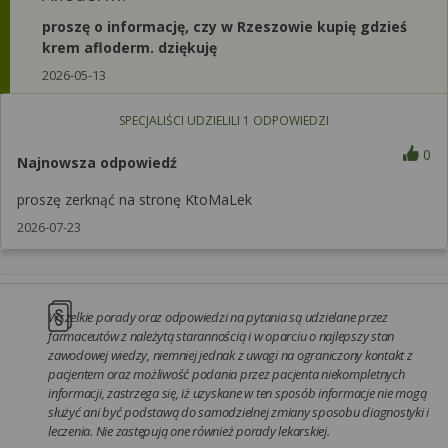
proszę o informację, czy w Rzeszowie kupię gdzieś
krem afloderm. dziękuję
2026-05-13
SPECJALIŚCI UDZIELILI
1
ODPOWIEDZI
0
Najnowsza odpowiedź
proszę zerknąć na stronę KtoMaLek
2026-07-23
Wszelkie porady oraz odpowiedzi na pytania są udzielane przez
farmaceutów z należytą starannością i w oparciu o najlepszy stan
zawodowej wiedzy, niemniej jednak z uwagi na ograniczony kontakt z
pacjentem oraz możliwość podania przez pacjenta niekompletnych
informacji, zastrzega się, iż uzyskane w ten sposób informacje nie mogą
służyć ani być podstawą do samodzielnej zmiany sposobu diagnostyki i
leczenia. Nie zastępują one również porady lekarskiej.