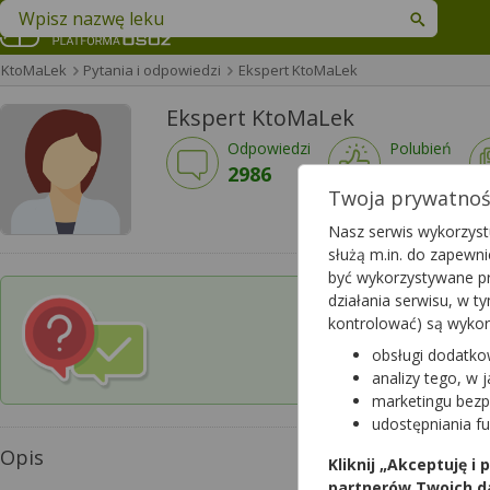
Znajdź lek w swojej okolicy
KtoMaLek
Pytania i odpowiedzi
Ekspert KtoMaLek
Ekspert KtoMaLek
Odpowiedzi
Polubień
2986
2409
Twoja prywatność
Nasz serwis wykorzystu
służą m.in. do zapewn
być wykorzystywane pr
działania serwisu, w 
kontrolować) są wyko
Czy chcesz wysłać p
w której pracuje 
obsługi dodatko
analizy tego, w 
marketingu bezp
udostępniania f
Opis
Kliknij „Akceptuję i
partnerów Twoich d