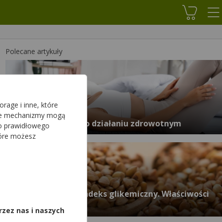
Koszyk
Polecane artykuły
rage i inne, które
sze mechanizmy mogą
Prezent na święta o działaniu zdrowotnym
do prawidłowego
tóre możesz
,
Kasza gryczana – indeks glikemiczny. Właściwości
kaszy gryczanej.
rzez nas i naszych