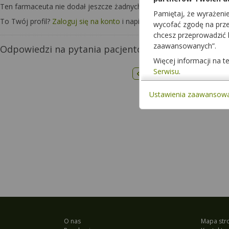
Ten farmaceuta nie dodał jeszcze żadnych informacji o sobie.
Pamiętaj, że wyrażeni
To Twój profil?
Zaloguj się na konto
i napisz o sobie kilka zdań, aby 
wycofać zgodę na przet
chcesz przeprowadzić
zaawansowanych”.
Odpowiedzi na pytania pacjentów
Więcej informacji na 
Serwisu
.
1
…
33
63
90
111
1
Poprzednia strona
Ustawienia zaawansow
O nas
Mapa str