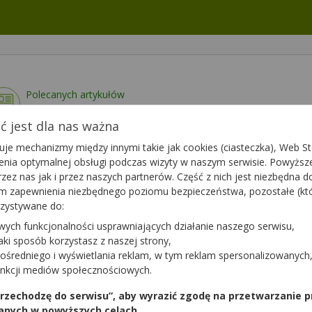
Polecanych artykułów
0
Lista artykułów
 jest dla nas ważna
je mechanizmy między innymi takie jak cookies (ciasteczka), Web Sto
ienia optymalnej obsługi podczas wizyty w naszym serwisie. Powyż
zez nas jak i przez naszych partnerów. Część z nich jest niezbędna 
tym zapewnienia niezbędnego poziomu bezpieczeństwa, pozostałe (k
rzystywane do:
ytanie do apteki,
Zapytaj teraz
ten farmaceuta?
wych funkcjonalności usprawniających działanie naszego serwisu,
jaki sposób korzystasz z naszej strony,
ośredniego i wyświetlania reklam, w tym reklam spersonalizowanych
unkcji mediów społecznościowych.
 przechodzę do serwisu”, aby wyrazić zgodę na przetwarzanie p
anych w powyższych celach.