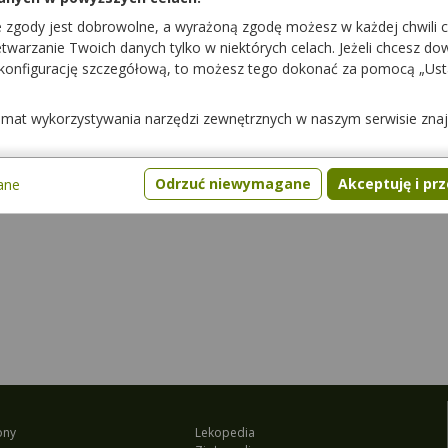
e zgody jest dobrowolne, a wyrażoną zgodę możesz w każdej chwili 
pacjenci mogli cię lepiej poznać.
warzanie Twoich danych tylko w niektórych celach. Jeżeli chcesz dowi
 konfigurację szczegółową, to możesz tego dokonać za pomocą „Us
temat wykorzystywania narzędzi zewnętrznych w naszym serwisie zna
27
138
144
147
…
60
Następna strona
Odrzuć niewymagane
Akceptuję i pr
ane
ony
Lekopedia