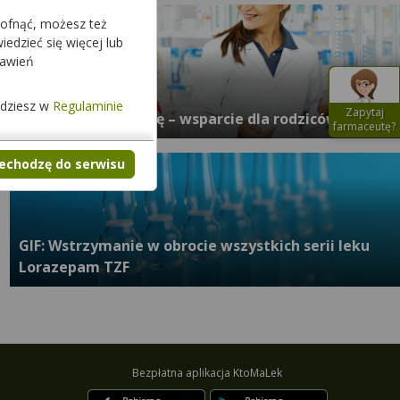
cofnąć, możesz też
edzieć się więcej lub
tawień
jdziesz w
Regulaminie
Zapytaj
Zapytaj farmaceutę – wsparcie dla rodziców
farmaceutę?
zechodzę do serwisu
GIF: Wstrzymanie w obrocie wszystkich serii leku
Lorazepam TZF
Bezpłatna aplikacja KtoMaLek