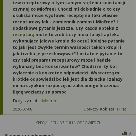
tzw recepturowy o tym samym stężeniu substancji
czynnej co Miofree? Chodzi mi dokładnie o to czy
okulista może wystawić receptę na taki właśnie
recepturowy lek - zamiennik zamiast Miofree? I
dodatkowe pytania jeszcze. Czy każda apteka z
recepturą
może to zrobić czy musi to być apteka
wykonująca jałowe krople do oczu? Kolejne pytanie
to jaki jest zwykle termin ważności takich kropli i
jak trzeba je przechowywać? I ostatnie pytanie to
czy taki preparat recepturowy może i będzie
wykonany bez konserwantów? Chodzi mi tylko i
wyłącznie o konkretne odpowiedzi. Wystarczą mi
krótkie odpowiedzi bo lek jest dla dziecka i zależy
mi na szybkim rozpoczęciu zaleconego leczenia.
Będę wdzięczy za pomoc
Dotyczy ulotki
Miofree
2026-07-08
Dotyczy:
Kobieta, 11 lat
SPECJALIŚCI UDZIELILI
1
ODPOWIEDZI
0
Najnowsza odpowiedź