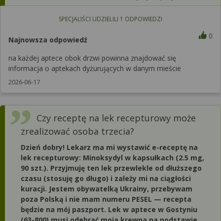
SPECJALIŚCI UDZIELILI
1
ODPOWIEDZI
0
Najnowsza odpowiedź
na każdej aptece obok drzwi powinna znajdować się
informacja o aptekach dyżurujących w danym mieście
2026-06-17
Czy receptę na lek recepturowy może
zrealizować osoba trzecia?
Dzień dobry! Lekarz ma mi wystawić e-receptę na
lek recepturowy: Minoksydyl w kapsułkach (2.5 mg,
90 szt.). Przyjmuję ten lek przewlekle od dłuższego
czasu (stosuję go długo) i zależy mi na ciągłości
kuracji. ​Jestem obywatelką Ukrainy, przebywam
poza Polską i nie mam numeru PESEL — recepta
będzie na mój paszport. Lek w aptece w Gostyniu
(63-800) musi odebrać moja krewna na podstawie