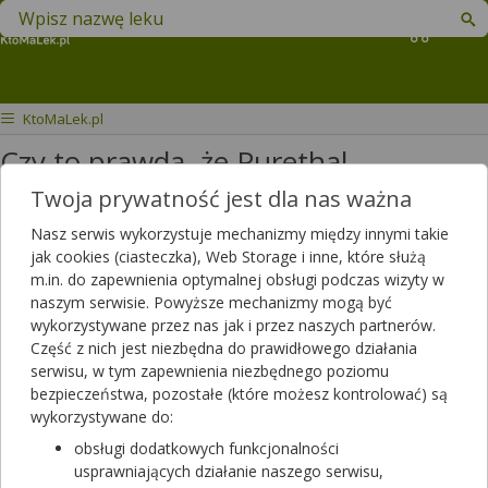
Znajdź lek w swojej okolicy
Koszyk
KtoMaLek.pl
Czy to prawda, że Purethal
Mieszan.alerg.(drzewa) nie będzie już
Twoja prywatność jest dla nas ważna
dostępny?
Nasz serwis wykorzystuje mechanizmy między innymi takie
jak cookies (ciasteczka), Web Storage i inne, które służą
Słyszałem w kliku aptekach, że
m.in. do zapewnienia optymalnej obsługi podczas wizyty w
naszym serwisie. Powyższe mechanizmy mogą być
PURETHAL MIESZAN.ALERG.
wykorzystywane przez nas jak i przez naszych partnerów.
(DRZEWA) już nie będzie
Część z nich jest niezbędna do prawidłowego działania
produkowany. Czy to prawda, że
serwisu, w tym zapewnienia niezbędnego poziomu
tego preparatu już nie będzie?
bezpieczeństwa, pozostałe (które możesz kontrolować) są
wykorzystywane do:
Dotyczy ulotki
Purethal Mieszanki
obsługi dodatkowych funkcjonalności
Alergoidów Pyłkowych Roślin Drzewa
usprawniających działanie naszego serwisu,