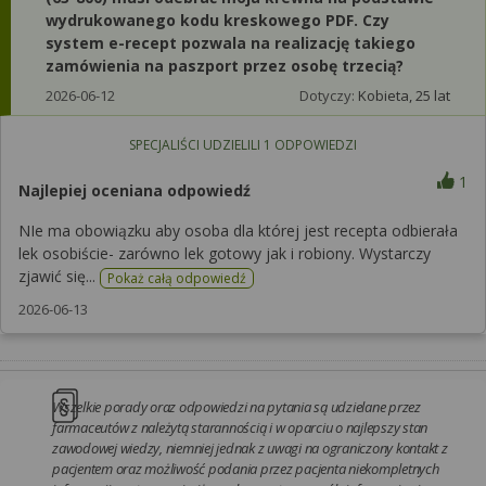
wydrukowanego kodu kreskowego PDF. ​Czy
system e-recept pozwala na realizację takiego
zamówienia na paszport przez osobę trzecią?
2026-06-12
Dotyczy:
Kobieta, 25 lat
SPECJALIŚCI UDZIELILI
1
ODPOWIEDZI
1
Najlepiej oceniana odpowiedź
NIe ma obowiązku aby osoba dla której jest recepta odbierała
lek osobiście- zarówno lek gotowy jak i robiony. Wystarczy
zjawić się...
Pokaż całą odpowiedź
2026-06-13
Wszelkie porady oraz odpowiedzi na pytania są udzielane przez
farmaceutów z należytą starannością i w oparciu o najlepszy stan
zawodowej wiedzy, niemniej jednak z uwagi na ograniczony kontakt z
pacjentem oraz możliwość podania przez pacjenta niekompletnych