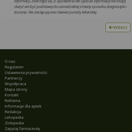
informacji, zastrzega się, iż uzyskane w ten sposób informacje nie mogą
służyć ani być podstawą do samodzielnej zmiany sposobu diagnostyki i
leczenia. Nie zastępują one również porady lekarskiej.
Wstecz
O nas
Regulamin
Ustawienia prywatności
Partnerzy
Współpraca
Mapa strony
Kontakt
Reklama
Informacje dla aptek
Redakcja
Lekopedia
Ziołopedia
Zapytaj farmaceutę