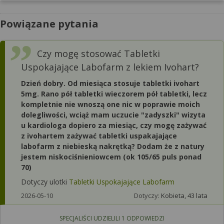
Powiązane pytania
Czy mogę stosować Tabletki
Uspokajające Labofarm z lekiem Ivohart?
Dzień dobry. Od miesiąca stosuje tabletki ivohart
5mg. Rano pół tabletki wieczorem pół tabletki, lecz
kompletnie nie wnoszą one nic w poprawie moich
dolegliwości, wciąż mam uczucie "zadyszki" wizyta
u kardiologa dopiero za miesiąc, czy mogę zażywać
z ivohartem zażywać tabletki uspakajające
labofarm z niebieską nakrętką? Dodam że z natury
jestem niskociśnieniowcem (ok 105/65 puls ponad
70)
Dotyczy ulotki
Tabletki Uspokajające Labofarm
2026-05-10
Dotyczy:
Kobieta, 43 lata
SPECJALIŚCI UDZIELILI
1
ODPOWIEDZI