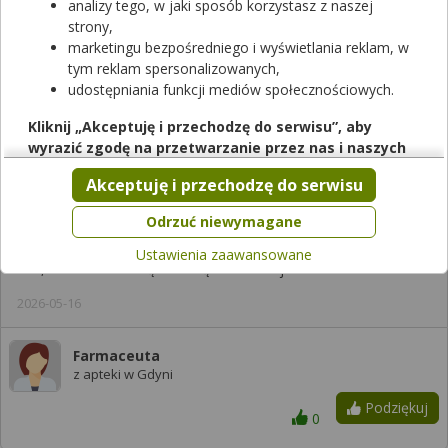
analizy tego, w jaki sposób korzystasz z naszej
strony,
marketingu bezpośredniego i wyświetlania reklam, w
Zobacz, która apteka w Twoim mieście ma lek
Opokan
tym reklam spersonalizowanych,
Max
.
udostępniania funkcji mediów społecznościowych.
Sprawdzaj dostępność leków w ponad aptek w całej Polsce!
Kliknij „Akceptuję i przechodzę do serwisu”, aby
Sprawdź teraz
wyrazić zgodę na przetwarzanie przez nas i naszych
partnerów Twoich danych w powyższych celach.
Akceptuję i przechodzę do serwisu
Pamiętaj, że wyrażenie zgody jest dobrowolne, a wyrażoną
Odpowiedzi farmaceutów
zgodę możesz w każdej chwili cofnąć, możesz też wycofać
Odrzuć niewymagane
zgodę na przetwarzanie Twoich danych tylko w niektórych
Ustawienia zaawansowane
celach. Jeżeli chcesz dowiedzieć się więcej lub chcesz
Tak, leki nie wchodzą ze sobą w interakcje.
przeprowadzić konfigurację szczegółową, to możesz tego
dokonać za pomocą „Ustawień zaawansowanych”.
2026-05-16
Więcej informacji na temat wykorzystywania narzędzi
zewnętrznych w naszym serwisie znajdziesz w
Regulaminie
Farmaceuta
Serwisu
.
z apteki w Gdyni
Podziękuj
0