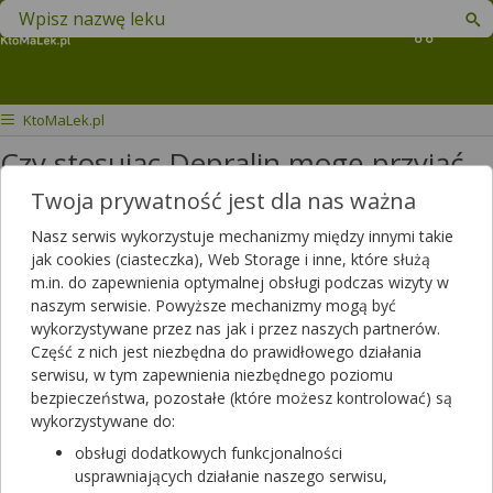
Znajdź lek w swojej okolicy
Koszyk
KtoMaLek.pl
Czy stosując Depralin mogę przyjąć
Opokan?
Twoja prywatność jest dla nas ważna
Nasz serwis wykorzystuje mechanizmy między innymi takie
Czy mogę przyjąć tabletki opokan
jak cookies (ciasteczka), Web Storage i inne, które służą
przy stosowaniu depralinu
m.in. do zapewnienia optymalnej obsługi podczas wizyty w
naszym serwisie. Powyższe mechanizmy mogą być
Dotyczy ulotki
Opokan Max
wykorzystywane przez nas jak i przez naszych partnerów.
Dotyczy:
Kobieta, 43 lata
Część z nich jest niezbędna do prawidłowego działania
serwisu, w tym zapewnienia niezbędnego poziomu
bezpieczeństwa, pozostałe (które możesz kontrolować) są
wykorzystywane do:
obsługi dodatkowych funkcjonalności
usprawniających działanie naszego serwisu,