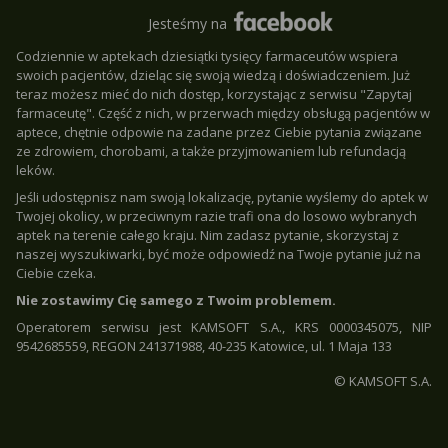
Jesteśmy na
Codziennie w aptekach dziesiątki tysięcy farmaceutów wspiera
swoich pacjentów, dzieląc się swoją wiedzą i doświadczeniem. Już
teraz możesz mieć do nich dostęp, korzystając z serwisu "Zapytaj
farmaceutę". Część z nich, w przerwach między obsługą pacjentów w
aptece, chętnie odpowie na zadane przez Ciebie pytania związane
ze zdrowiem, chorobami, a także przyjmowaniem lub refundacją
leków.
Jeśli udostępnisz nam swoją lokalizację, pytanie wyślemy do aptek w
Twojej okolicy, w przeciwnym razie trafi ona do losowo wybranych
aptek na terenie całego kraju. Nim zadasz pytanie, skorzystaj z
naszej wyszukiwarki, być może odpowiedź na Twoje pytanie już na
Ciebie czeka.
Nie zostawimy Cię samego z Twoim problemem.
Operatorem serwisu jest KAMSOFT S.A., KRS 0000345075, NIP
9542685559, REGON 241371988, 40-235 Katowice, ul. 1 Maja 133
© KAMSOFT S.A.