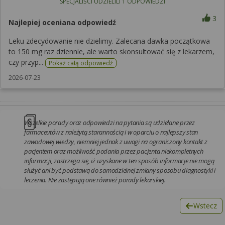
SPECJALIŚCI UDZIELILI
1
ODPOWIEDZI
3
Najlepiej oceniana odpowiedź
Leku zdecydowanie nie dzielimy. Zalecana dawka początkowa
to 150 mg raz dziennie, ale warto skonsultować się z lekarzem,
czy przyp...
Pokaż całą odpowiedź
2026-07-23
Wszelkie porady oraz odpowiedzi na pytania są udzielane przez
farmaceutów z należytą starannością i w oparciu o najlepszy stan
zawodowej wiedzy, niemniej jednak z uwagi na ograniczony kontakt z
pacjentem oraz możliwość podania przez pacjenta niekompletnych
informacji, zastrzega się, iż uzyskane w ten sposób informacje nie mogą
służyć ani być podstawą do samodzielnej zmiany sposobu diagnostyki i
leczenia. Nie zastępują one również porady lekarskiej.
Wstecz