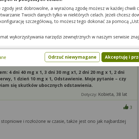
Podziękuj
2
e zgody jest dobrowolne, a wyrażoną zgodę możesz w każdej chwili 
warzanie Twoich danych tylko w niektórych celach. Jeżeli chcesz dowi
 konfigurację szczegółową, to możesz tego dokonać za pomocą „Us
ynna
08:00 - 21:00
temat wykorzystywania narzędzi zewnętrznych w naszym serwisie zna
Odrzuć niewymagane
Akceptuję i pr
ane
m: 4 dni 40 mg x 1, 3 dni 30 mg x1, 2 dni 20 mg x 1, 2 dni
rzerwy, 1 dzień 10 mg x 1, Odstawienie. Moje pytanie – czy
wiam się skutków ubocznych odstawienia.
Kobieta, 38 lat
Dotyczy:
3
 stopniowe i rozłożone w czasie, także jest ono jak najbardziej