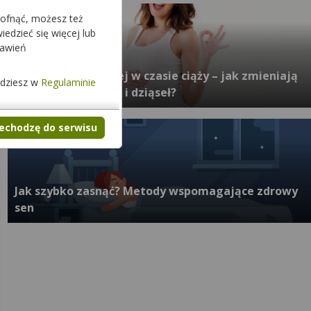
cofnąć, możesz też
edzieć się więcej lub
tawień
Higiena jamy ustnej w czasie ciąży – jak zmieniają
jdziesz w
Regulaminie
się potrzeby zębów i dziąseł?
zechodzę do serwisu
Jak szybko zasnąć? Metody wspomagające zdrowy
sen