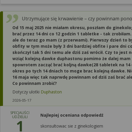
Utrzymujące się krwawienie – czy powinnam pon
Od 15 maj 2025 nie miałam okresu, poszłam do ginekolo
brać przez 14 dni co 12 godzin 1 tabletke - tak zrobiła
ale do teraz go mam (z przerwami). Pierwszy dzień to był
obfity w tym może były 3 dni bardziej obfite i pare dni 
skończył tak 5 dni temu ale dziś zaś wrócił. Czy to jest
wziąć kolejną dawke duphastonu pomimo że dalej mam o
spowrotem zacząć brać koljną dawke(28 tabletek na 14 d
okres po tych 14 dniach to moge brac kolejną dawke. Nie
16 maja więc tak naprwdę powinnam od dziś zaś brać ale
Co powinnam zrobić?
Dotyczy ulotki
Duphaston
2026-05-17
SPECJALIŚCI
Najlepiej oceniana odpowiedź
UDZIELILI
1
skonsultowac sie z ginekologiem