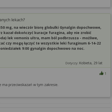
anych lekach?
 150 mg, na wieczór biorę globulki Gynalgin dopochwowe,
rz kazał dokończyć kuracje furagina, aby nie zrobić
środa) lek vemonis ultra, mam ból podbrzusza - możliwe,
ytać czy mogę łączyć te wszystkie leki furaginum 6-14-22
a poniedziałek 9:00 gynalgin dopochwowo na noc.
Kobieta, 29 lat
Dotyczy:
1
ie ma przeciwskazań w tym zakresie.