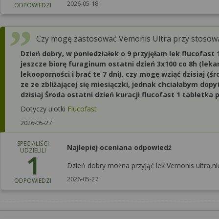
2026-05-18
ODPOWIEDZI
Czy mogę zastosować Vemonis Ultra przy stosow
Dzień dobry, w poniedziałek o 9 przyjęłam lek flucofast
jeszcze biorę furaginum ostatni dzień 3x100 co 8h (leka
lekooporności i brać te 7 dni). czy mogę wziąć dzisiaj (
ze ze zbliżającej się miesiączki, jednak chciałabym dop
dzisiaj Środa ostatni dzień kuracji flucofast 1 tabletk
Dotyczy ulotki
Flucofast
2026-05-27
SPECJALIŚCI
Najlepiej oceniana odpowiedź
UDZIELILI
1
Dzień dobry można przyjąć lek Vemonis ultra,n
2026-05-27
ODPOWIEDZI