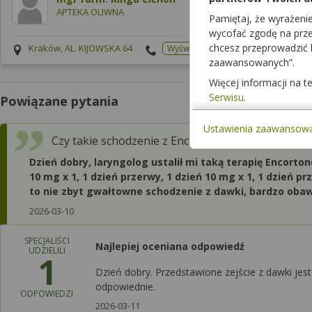
APTEKA OLIWNA
Pamiętaj, że wyrażeni
wycofać zgodę na przet
chcesz przeprowadzić
Kraków, AL. KIJOWSKA 64
Wyświetl numer
Dzisiaj cz
zaawansowanych”.
Więcej informacji na 
Serwisu
.
Powiązane pytania
Ustawienia zaawansow
Czy takie schodzenie z Encortonu jest właściwe?
Dzień dobry, laryngolog ustalił mi taką terapię Encortone
10 mg x 1, 1 dzień przerwy, 1 dzień 10 mg x 1, 1 dzień p
to nie zbyt gwałtowne schodzenie z dawki, bardzo oba
2026-03-10
SPECJALIŚCI
Najlepiej oceniana odpowiedź
UDZIELILI
1
Dzień dobry. Przedstawione zejście z dawki jest
odpowiednie.
ODPOWIEDZI
2026-03-11