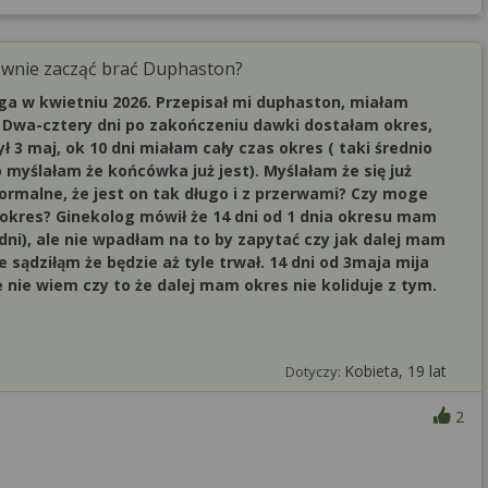
ownie zacząć brać Duphaston?
ga w kwietniu 2026. Przepisał mi duphaston, miałam
m. Dwa-cztery dni po zakończeniu dawki dostałam okres,
 3 maj, ok 10 dni miałam cały czas okres ( taki średnio
co myślałam że końcówka już jest). Myślałam że się już
 normalne, że jest on tak długo i z przerwami? Czy moge
kres? Ginekolog mówił że 14 dni od 1 dnia okresu mam
ni), ale nie wpadłam na to by zapytać czy jak dalej mam
 sądziłąm że będzie aż tyle trwał. 14 dni od 3maja mija
 nie wiem czy to że dalej mam okres nie koliduje z tym.
Kobieta, 19 lat
Dotyczy:
2