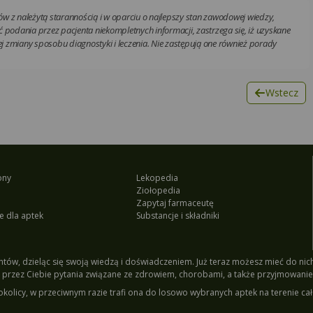
w z należytą starannością i w oparciu o najlepszy stan zawodowej wiedzy,
 podania przez pacjenta niekompletnych informacji, zastrzega się, iż uzyskane
 zmiany sposobu diagnostyki i leczenia. Nie zastępują one również porady
Wstecz
ony
Lekopedia
Ziołopedia
Zapytaj farmaceutę
e dla aptek
Substancje i składniki
tów, dzieląc się swoją wiedzą i doświadczeniem. Już teraz możesz mieć do nich 
przez Ciebie pytania związane ze zdrowiem, chorobami, a także przyjmowanie
okolicy, w przeciwnym razie trafi ona do losowo wybranych aptek na terenie cał