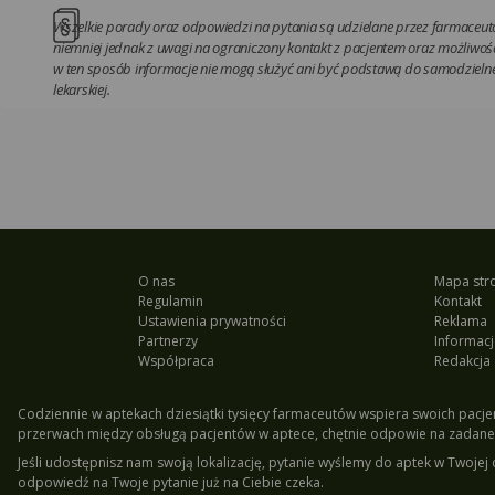
Wszelkie porady oraz odpowiedzi na pytania są udzielane przez farmaceutó
niemniej jednak z uwagi na ograniczony kontakt z pacjentem oraz możliwość
w ten sposób informacje nie mogą służyć ani być podstawą do samodzielnej
lekarskiej.
O nas
Mapa str
Regulamin
Kontakt
Ustawienia prywatności
Reklama
Partnerzy
Informacj
Współpraca
Redakcja
Codziennie w aptekach dziesiątki tysięcy farmaceutów wspiera swoich pacjen
przerwach między obsługą pacjentów w aptece, chętnie odpowie na zadane 
Jeśli udostępnisz nam swoją lokalizację, pytanie wyślemy do aptek w Twojej 
odpowiedź na Twoje pytanie już na Ciebie czeka.