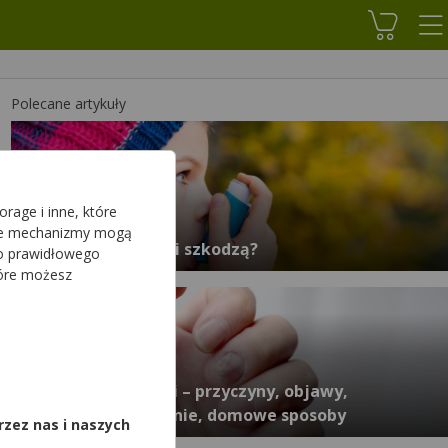
Koszyk
Polecane artykuły
rage i inne, które
sze mechanizmy mogą
Czy sterydy u dzieci szkodzą?
do prawidłowego
tóre możesz
,
Drożdżyca paznokci – przyczyny, objawy,
diagnostyka, leczenie, domowe sposoby
rzez nas i naszych