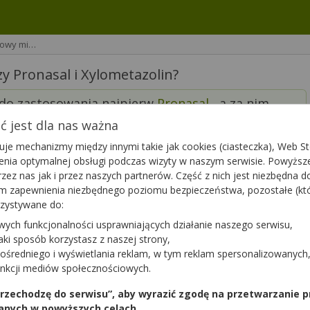
sowy mi…
 Pronasal i Xylometazolin?
 do zastosowania najpierw
Pronasal
, a za nim
ymaga to trochę odstępu czasowego i czy
 jest dla nas ważna
je mechanizmy między innymi takie jak cookies (ciasteczka), Web Sto
ienia optymalnej obsługi podczas wizyty w naszym serwisie. Powyż
zez nas jak i przez naszych partnerów. Część z nich jest niezbędna 
tym zapewnienia niezbędnego poziomu bezpieczeństwa, pozostałe (k
rzystywane do:
wych funkcjonalności usprawniających działanie naszego serwisu,
jaki sposób korzystasz z naszej strony,
inie można zastosować pronasal
ośredniego i wyświetlania reklam, w tym reklam spersonalizowanych
unkcji mediów społecznościowych.
 przechodzę do serwisu”, aby wyrazić zgodę na przetwarzanie p
anych w powyższych celach.