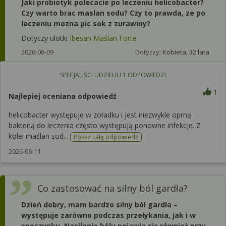
Jaki probiotyk polecacie po leczeniu helicobacter?
Czy warto brac maslan sodu? Czy to prawda, ze po
leczeniu mozna pic sok z zurawiny?
Dotyczy ulotki
Ibesan Maślan Forte
2026-06-09
Dotyczy:
Kobieta, 32 lata
SPECJALIŚCI UDZIELILI
1
ODPOWIEDZI
1
Najlepiej oceniana odpowiedź
helicobacter występuje w zoładku i jest niezwykle oprną
bakterią do leczenia często występują ponowne infekcje. Z
kolei maślan sod...
Pokaż całą odpowiedź
2026-06-11
Co zastosować na silny ból gardła?
Dzień dobry, mam bardzo silny ból gardła –
występuje zarówno podczas przełykania, jak i w
spoczynku. Nasilenie bólu pojawia się również przy