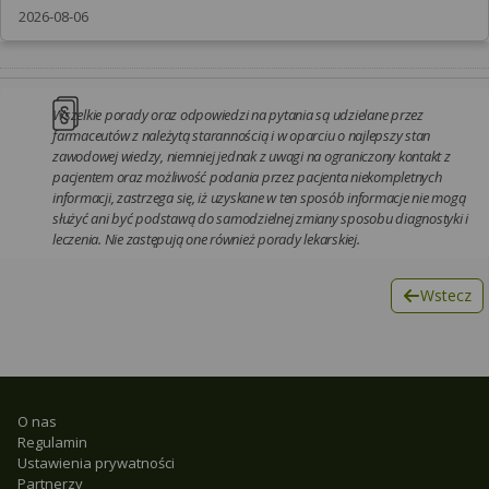
2026-08-06
Wszelkie porady oraz odpowiedzi na pytania są udzielane przez
farmaceutów z należytą starannością i w oparciu o najlepszy stan
zawodowej wiedzy, niemniej jednak z uwagi na ograniczony kontakt z
pacjentem oraz możliwość podania przez pacjenta niekompletnych
informacji, zastrzega się, iż uzyskane w ten sposób informacje nie mogą
służyć ani być podstawą do samodzielnej zmiany sposobu diagnostyki i
leczenia. Nie zastępują one również porady lekarskiej.
Wstecz
O nas
Regulamin
Ustawienia prywatności
Partnerzy