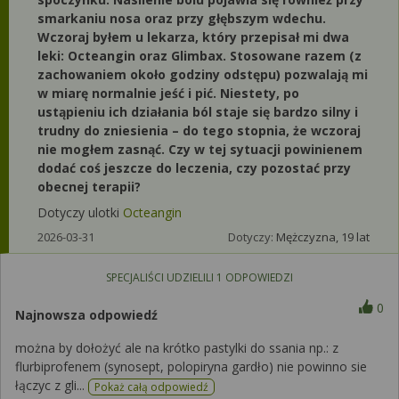
smarkaniu nosa oraz przy głębszym wdechu.
Wczoraj byłem u lekarza, który przepisał mi dwa
leki: Octeangin oraz Glimbax. Stosowane razem (z
zachowaniem około godziny odstępu) pozwalają mi
w miarę normalnie jeść i pić. Niestety, po
ustąpieniu ich działania ból staje się bardzo silny i
trudny do zniesienia – do tego stopnia, że wczoraj
nie mogłem zasnąć. Czy w tej sytuacji powinienem
dodać coś jeszcze do leczenia, czy pozostać przy
obecnej terapii?
Dotyczy ulotki
Octeangin
2026-03-31
Dotyczy:
Mężczyzna, 19 lat
SPECJALIŚCI UDZIELILI
1
ODPOWIEDZI
0
Najnowsza odpowiedź
można by dołożyć ale na krótko pastylki do ssania np.: z
flurbiprofenem (synosept, polopiryna gardło) nie powinno sie
łączyc z gli...
Pokaż całą odpowiedź