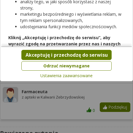
analizy tego, w jaki sposób korzystasz z naszej
2023-08-14
strony,
marketingu bezpośredniego i wyświetlania reklam, w
tym reklam spersonalizowanych,
mgr farm. PIOTR SUROWIAK
udostępniania funkcji mediów społecznościowych.
z apteki w Sochaczewie
Podziękuj
Kliknij „Akceptuję i przechodzę do serwisu”, aby
0
wyrazić zgodę na przetwarzanie przez nas i naszych
partnerów Twoich danych w powyższych celach.
Akceptuję i przechodzę do serwisu
Pamiętaj, że wyrażenie zgody jest dobrowolne, a wyrażoną
zgodę możesz w każdej chwili cofnąć, możesz też wycofać
Tak
Odrzuć niewymagane
zgodę na przetwarzanie Twoich danych tylko w niektórych
Ustawienia zaawansowane
2023-08-14
celach. Jeżeli chcesz dowiedzieć się więcej lub chcesz
przeprowadzić konfigurację szczegółową, to możesz tego
dokonać za pomocą „Ustawień zaawansowanych”.
Farmaceuta
z apteki w Kalwarii Zebrzydowskiej
Więcej informacji na temat wykorzystywania narzędzi
zewnętrznych w naszym serwisie znajdziesz w
Regulaminie
Podziękuj
0
Serwisu
.