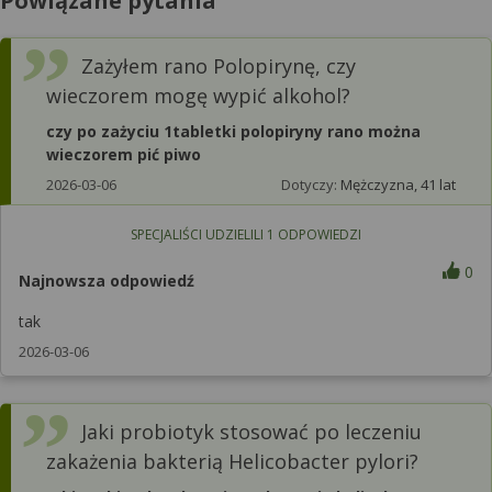
Powiązane pytania
Zażyłem rano Polopirynę, czy
wieczorem mogę wypić alkohol?
czy po zażyciu 1tabletki polopiryny rano można
wieczorem pić piwo
2026-03-06
Dotyczy:
Mężczyzna, 41 lat
SPECJALIŚCI UDZIELILI
1
ODPOWIEDZI
0
Najnowsza odpowiedź
tak
2026-03-06
Jaki probiotyk stosować po leczeniu
zakażenia bakterią Helicobacter pylori?