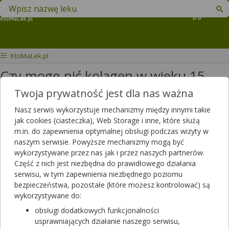
Znajdź lek w swojej okolicy
Koszyk
KtoMaLek.pl
Czy mogę pić kolagen w wieku 15
lat?
Twoja prywatność jest dla nas ważna
Nasz serwis wykorzystuje mechanizmy między innymi takie
Czy mogę pić kolagen w wieku 15
jak cookies (ciasteczka), Web Storage i inne, które służą
lat?
m.in. do zapewnienia optymalnej obsługi podczas wizyty w
naszym serwisie. Powyższe mechanizmy mogą być
Dotyczy:
Kobieta, 15 lat
wykorzystywane przez nas jak i przez naszych partnerów.
Część z nich jest niezbędna do prawidłowego działania
serwisu, w tym zapewnienia niezbędnego poziomu
Odpowiedzi farmaceutów
bezpieczeństwa, pozostałe (które możesz kontrolować) są
wykorzystywane do:
Tak choc zalezy jaki; mozna takze stosowac naturalny np
obsługi dodatkowych funkcjonalności
zelatyne czy galaretke z ryby
usprawniających działanie naszego serwisu,