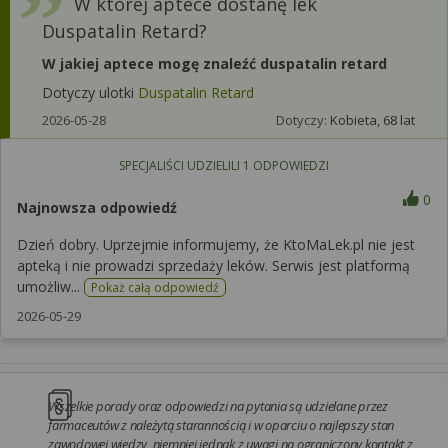
W której aptece dostanę lek
Duspatalin Retard?
W jakiej aptece mogę znaleźć duspatalin retard
Dotyczy ulotki
Duspatalin Retard
2026-05-28
Dotyczy:
Kobieta, 68 lat
SPECJALIŚCI UDZIELILI
1
ODPOWIEDZI
0
Najnowsza odpowiedź
Dzień dobry. Uprzejmie informujemy, że KtoMaLek.pl nie jest
apteką i nie prowadzi sprzedaży leków. Serwis jest platformą
umożliw...
Pokaż całą odpowiedź
2026-05-29
Wszelkie porady oraz odpowiedzi na pytania są udzielane przez
farmaceutów z należytą starannością i w oparciu o najlepszy stan
zawodowej wiedzy, niemniej jednak z uwagi na ograniczony kontakt z