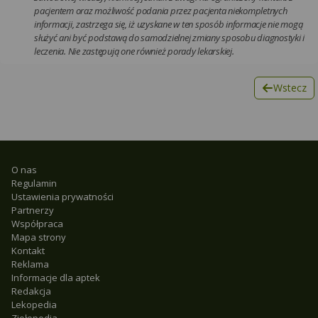
pacjentem oraz możliwość podania przez pacjenta niekompletnych
informacji, zastrzega się, iż uzyskane w ten sposób informacje nie mogą
służyć ani być podstawą do samodzielnej zmiany sposobu diagnostyki i
leczenia. Nie zastępują one również porady lekarskiej.
Wstecz
O nas
Regulamin
Ustawienia prywatności
Partnerzy
Współpraca
Mapa strony
Kontakt
Reklama
Informacje dla aptek
Redakcja
Lekopedia