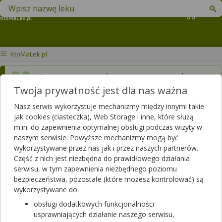
Znajdź lek w swojej okolicy
Koszyk
KtoMaLek.pl
Comment change - t on la
Twoja prywatność jest dla nas ważna
pile Merci
Nasz serwis wykorzystuje mechanizmy między innymi takie
Dotyczy ulotki
Termometr
jak cookies (ciasteczka), Web Storage i inne, które służą
elektr.VALEO FLEX VT-801 KW
m.in. do zapewnienia optymalnej obsługi podczas wizyty w
naszym serwisie. Powyższe mechanizmy mogą być
Dotyczy:
Mężczyzna, 73 lata
wykorzystywane przez nas jak i przez naszych partnerów.
Część z nich jest niezbędna do prawidłowego działania
serwisu, w tym zapewnienia niezbędnego poziomu
bezpieczeństwa, pozostałe (które możesz kontrolować) są
wykorzystywane do:
obsługi dodatkowych funkcjonalności
usprawniających działanie naszego serwisu,