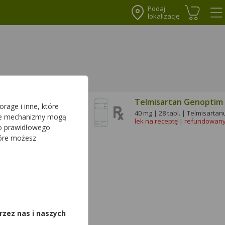
Podaj
lokalizację
Koszyk
Me
Telmisartan Genoptim
rage i inne, które
lmisartanum
40 mg | 28 tabl. | Telmisarta
sze mechanizmy mogą
undowany
| Dziecko
lek na receptę
|
refundowan
do prawidłowego
tóre możesz
,
rzez nas i naszych