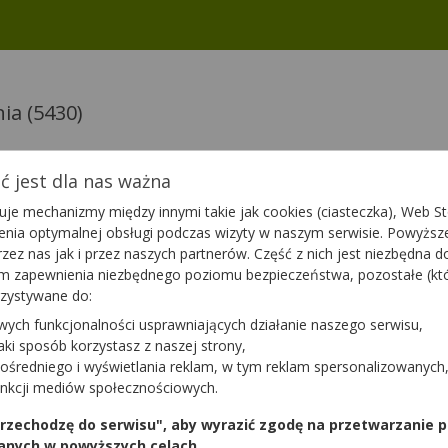
nia
(5430)
 jest dla nas ważna
an Egis
Telmisartan Egis
je mechanizmy między innymi takie jak cookies (ciasteczka), Web Sto
abl. | Telmisartanum
80 mg | 28 tabl. | Te
ienia optymalnej obsługi podczas wizyty w naszym serwisie. Powyż
tę
|
refundowany
| Dziecko
lek na receptę
|
ref
zez nas jak i przez naszych partnerów. Część z nich jest niezbędna 
tym zapewnienia niezbędnego poziomu bezpieczeństwa, pozostałe (k
rzystywane do:
wych funkcjonalności usprawniających działanie naszego serwisu,
jaki sposób korzystasz z naszej strony,
ośredniego i wyświetlania reklam, w tym reklam spersonalizowanych
unkcji mediów społecznościowych.
 przechodzę do serwisu", aby wyrazić zgodę na przetwarzanie p
anych w powyższych celach.