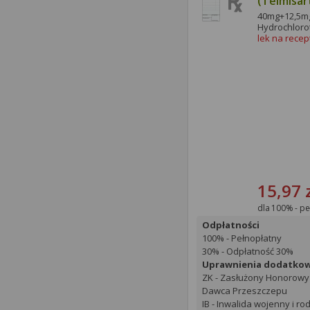
(Telmisar
Egis)
40mg+12,5mg 
Hydrochloro
lek na recep
15,97 
dla 100% - pe
Odpłatności
100% - Pełnopłatny
30% - Odpłatność 30%
Uprawnienia dodatko
ZK - Zasłużony Honorowy
Dawca Przeszczepu
IB - Inwalida wojenny i ro