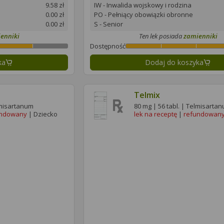
9.58 zł
IW - Inwalida wojskowy i rodzina
0.00 zł
PO - Pełniący obowiązki obronne
0.00 zł
S - Senior
enniki
Ten lek posiada
zamienniki
Dostępność
ka
Dodaj do koszyka
Telmix
lmisartanum
80 mg | 56 tabl. | Telmisarta
undowany
| Dziecko
lek na receptę
|
refundowan