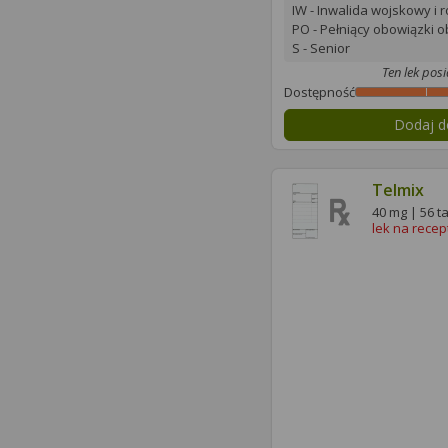
IW - Inwalida wojskowy i 
PO - Pełniący obowiązki 
S - Senior
Ten lek pos
Dostępność
Dodaj d
Telmix
40 mg | 56 t
lek na recep