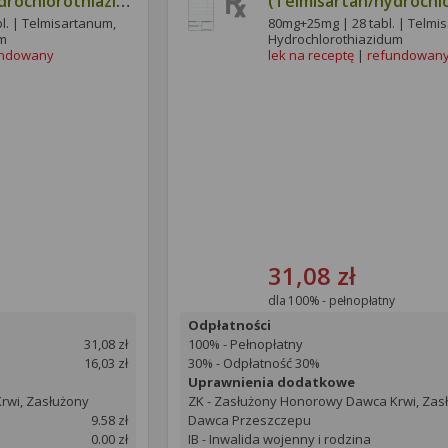
drochlorothiazide
(Telmisartan/hydrochl
Egis)
l. | Telmisartanum,
80mg+25mg | 28 tabl. | Telmi
um
Hydrochlorothiazidum
undowany
lek na receptę
|
refundowan
31,08 zł
dla 100% - pełnopłatny
Odpłatności
31,08 zł
100% - Pełnopłatny
16,03 zł
30% - Odpłatność 30%
Uprawnienia dodatkowe
rwi, Zasłużony
ZK - Zasłużony Honorowy Dawca Krwi, Zas
9.58 zł
Dawca Przeszczepu
0.00 zł
IB - Inwalida wojenny i rodzina