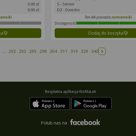
0.00 zł
S - Senior
0.00 zł
DZ - Dziecko
enniki
Ten lek posiada
zamienniki
Dostępność
ka
Dodaj do koszyka
…
292
293
295
298
304
311
319
329
340
Następna strona
Bezpłatna aplikacja KtoMaLek
Polub nas na