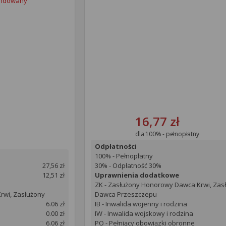
undowany
16,77 zł
dla 100% - pełnopłatny
Odpłatności
100% - Pełnopłatny
27,56 zł
30% - Odpłatność 30%
12,51 zł
Uprawnienia dodatkowe
ZK - Zasłużony Honorowy Dawca Krwi, Zas
rwi, Zasłużony
Dawca Przeszczepu
6.06 zł
IB - Inwalida wojenny i rodzina
0.00 zł
IW - Inwalida wojskowy i rodzina
6.06 zł
PO - Pełniący obowiązki obronne