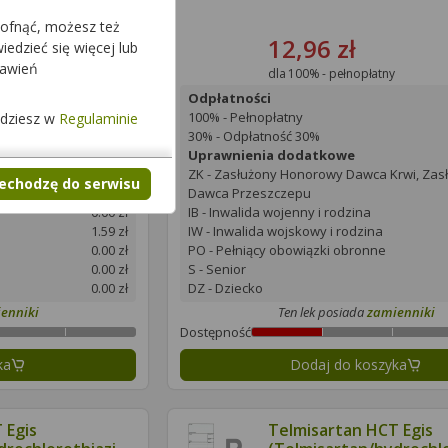
cofnąć, możesz też
12,96 zł
edzieć się więcej lub
tawień
dla 100% - pełnopłatny
Odpłatności
23,09 zł
100% - Pełnopłatny
jdziesz w
Regulaminie
8,04 zł
30% - Odpłatność 30%
Uprawnienia dodatkowe
rwi, Zasłużony
ZK - Zasłużony Honorowy Dawca Krwi, Zas
zechodzę do serwisu
1.59 zł
Dawca Przeszczepu
0.00 zł
IB - Inwalida wojenny i rodzina
1.59 zł
IW - Inwalida wojskowy i rodzina
0.00 zł
PO - Pełniący obowiązki obronne
0.00 zł
S - Senior
0.00 zł
DZ - Dziecko
enniki
Ten lek posiada
zamienniki
Dostępność
ka
Dodaj do koszyka
 Egis
Telmisartan HCT Egis