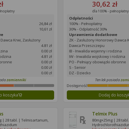
zł
30,62 zł
łnopłatny
dla 100% - pełnopłatny
Odpłatności
26,84 zł
100% - Pełnopłatny
10,61 zł
30% - Odpłatność 30%
we
Uprawnienia dodatkowe
 Dawca Krwi, Zasłużony
ZK - Zasłużony Honorowy Dawca K
4.81 zł
Dawca Przeszczepu
dzina
0.00 zł
IB - Inwalida wojenny i rodzina
rodzina
4.81 zł
IW - Inwalida wojskowy i rodzina
obronne
0.00 zł
PO - Pełniący obowiązki obronne
0.00 zł
S - Senior
0.00 zł
DZ - Dziecko
iada
zamienniki
Ten lek posiada
zami
Dostępność
o koszyka
Dodaj do koszy
us
Telmix Plus
| 28 tabl. | Telmisartanum,
80mg+25mg | 28 tabl.
thiazidum
Hydrochlorothiazid