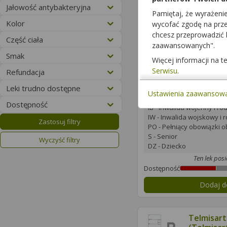
Jałowość antybakteryjna
Pamiętaj, że wyrażeni
13,62 
Kolor
wycofać zgodę na przet
chcesz przeprowadzić
dla 100% - pe
Część ciała
zaawansowanych".
Odpłatności
Smak
100% - Pełnopłatny
Więcej informacji na 
30% - Odpłatność 30%
Serwisu
.
Refundacja
Uprawnienia dodatko
Leki trudno dostępne
ZK - Zasłużony Honorowy
Ustawienia zaawansow
Dawca Przeszczepu
Dostępność
IB - Inwalida wojenny i ro
IW - Inwalida wojskowy i 
Zastosuj filtry
PO - Pełniący obowiązki 
S - Senior
Wyczyść filtry
DZ - Dziecko
Ten lek pos
Dostępność
Dodaj d
Telmisart