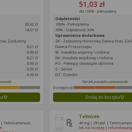
51,03 zł
dla 100% - pełnopłatny
Odpłatności
30,62 zł
100% - Pełnopłatny
14,01 zł
30% - Odpłatność 30%
Uprawnienia dodatkowe
rwi, Zasłużony
ZK - Zasłużony Honorowy Dawca Krwi, Zas
8.21 zł
Dawca Przeszczepu
0.00 zł
IB - Inwalida wojenny i rodzina
8.21 zł
IW - Inwalida wojskowy i rodzina
0.00 zł
PO - Pełniący obowiązki obronne
0.00 zł
S - Senior
0.00 zł
DZ - Dziecko
enniki
Ten lek posiada
zamienniki
Dostępność
ka
Dodaj do koszyka
Telmizek
 | Telmisartanum,
40 mg | 28 tabl. | Telmisarta
um
lek na receptę
|
refundowan