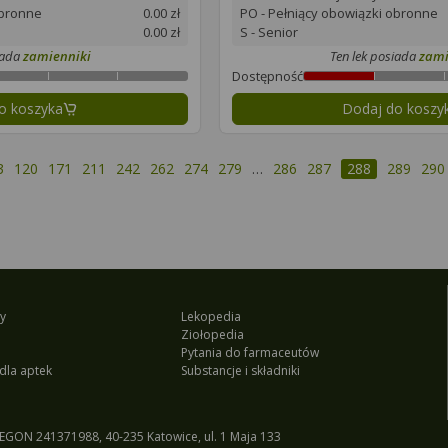
obronne
0.00 zł
PO - Pełniący obowiązki obronne
0.00 zł
S - Senior
iada
zamienniki
Ten lek posiada
zami
Dostępność
o koszyka
Dodaj do koszy
3
120
171
211
242
262
274
279
…
286
287
288
289
290
ia strona
y
Lekopedia
Ziołopedia
Pytania do farmaceutów
dla aptek
Substancje i składniki
EGON 241371988, 40-235 Katowice, ul. 1 Maja 133