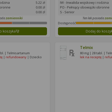
rodzina
5.22 zł
IW - Inwalida wojskowy i rodzina
obronne
0.00 zł
PO - Pełniący obowiązki obronne
0.00 zł
S - Senior
iada
zamienniki
Ten lek posiada
zami
Dostępność
o koszyka
Dodaj do koszy
Telmix
abl. | Telmisartanum
80 mg | 28 tabl. | Te
tę
|
refundowany
| Dziecko
lek na receptę
|
ref