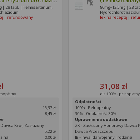
tan/hydrochlorothiazide
(Telmisartan/hy
Egis)
| 28 tabl. | Telmisartanum,
80mg+12,5mg | 28 tab
thiazidum
Hydrochlorothiazid
tę
|
refundowany
lek na receptę
|
ref
zł
31,08 zł
łnopłatny
dla 100% - pełnopłatny
Odpłatności
15,97 zł
100% - Pełnopłatny
8,45 zł
30% - Odpłatność 30%
we
Uprawnienia dodatkowe
 Dawca Krwi, Zasłużony
ZK - Zasłużony Honorowy Dawca K
5.22 zł
Dawca Przeszczepu
dzina
0.00 zł
IB - Inwalida wojenny i rodzina