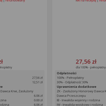
tę
|
refundowany
lek na receptę
|
ref
zł
27,56 zł
łnopłatny
dla 100% - pełnopłatny
Odpłatności
27,56 zł
100% - Pełnopłatny
12,51 zł
30% - Odpłatność 30%
we
Uprawnienia dodatkowe
 Dawca Krwi, Zasłużony
ZK - Zasłużony Honorowy Dawca K
6.06 zł
Dawca Przeszczepu
dzina
0.00 zł
IB - Inwalida wojenny i rodzina
rodzina
6.06 zł
IW - Inwalida wojskowy i rodzina