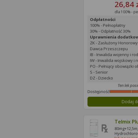
26,84 
dla 100% - pe
Odpłatności
100% - Pełnopłatny
30% - Odpłatność 30%
Uprawnienia dodatko
ZK - Zasłużony Honorowy
Dawca Przeszczepu
IB - Inwalida wojenny i ro
IW - Inwalida wojskowy i 
PO - Pełniący obowiązki 
S - Senior
DZ - Dziecko
Ten lek pos
Dostępność
Dodaj d
Telmix Pl
80mg+12,5mg 
Hydrochloro