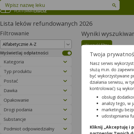
Znajdź lek w swojej okolicy
Lista leków refundowanych 2026
Filtrowanie
Wyniki wyszukiwa
Wyczyść filtry
Wyświetlaj odpłatności
Twoja prywatność
Telmisart
Kategoria
Nasz serwis wykorzystu
40 mg | 28 t
służą m.in. do zapewn
Typ produktu
lek na recep
być wykorzystywane pr
Postać
działania serwisu, w 
kontrolować) są wyko
Dawka
obsługi dodatko
Opakowanie
analizy tego, w 
Drogi podania
marketingu bezp
udostępniania f
Substancje
Kliknij „Akceptuję i
Podmiot odpowiedzialny
partnerów Twoich d