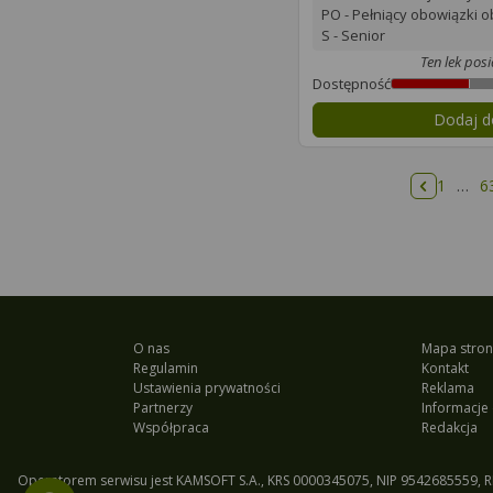
PO - Pełniący obowiązki 
S - Senior
Ten lek pos
Dostępność
Dodaj d
1
…
6
Poprzedn
O nas
Mapa stron
Regulamin
Kontakt
Ustawienia prywatności
Reklama
Partnerzy
Informacje 
Współpraca
Redakcja
Operatorem serwisu jest KAMSOFT S.A., KRS 0000345075, NIP 9542685559, R