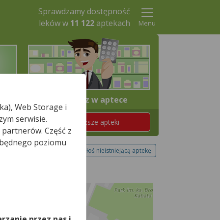
Sprawdzamy dostępność
leków w
11 122
aptekach
Menu
4. Odbierz w aptece
ka), Web Storage i
zym serwisie.
Znajdź teraz najbliższe apteki
 partnerów. Część z
iezbędnego poziomu
Zgłoś nieistniejącą aptekę
,
rzanie przez nas i