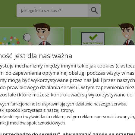
Wpisz nazwę leku
ość jest dla nas ważna
2. Znajdź potrzebny lek
3. Zarezerwuj on-line
stuje mechanizmy między innymi takie jak cookies (ciastecz
.in. do zapewnienia optymalnej obsługi podczas wizyty w nas
liższej aptece!
y mogą być wykorzystywane przez nas jak i przez naszych
a do prawidłowego działania serwisu, w tym zapewnienia n
zostałe (które możesz kontrolować) są wykorzystywane do:
wych funkcjonalności usprawniających działanie naszego serwisu,
jaki sposób korzystasz z naszej strony,
ośredniego i wyświetlania reklam, w tym reklam spersonalizowanych
−
unkcji mediów społecznościowych.
0)
 i przechodzę do serwisu”, aby wyrazić zgodę na przetwa