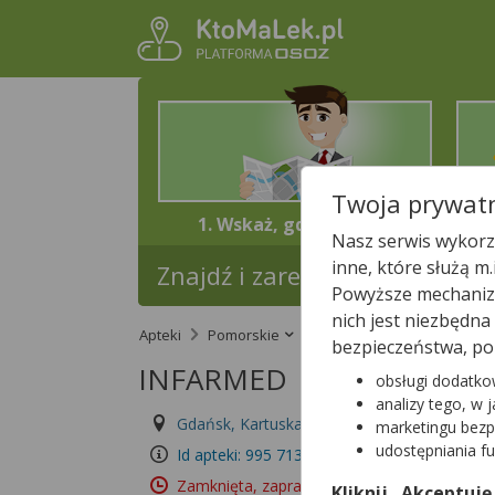
Twoja prywatn
1. Wskaż, gdzie jesteś
Nasz serwis wykorzy
inne, które służą m
Znajdź i zarezerwuj lek w najb
Powyższe mechanizm
nich jest niezbędn
Apteki
Pomorskie
Gdańsk
INFARMED
bezpieczeństwa, po
INFARMED
obsługi dodatko
analizy tego, w 
Gdańsk, Kartuska 404
Wyświetl numer
marketingu bezp
udostępniania f
Id apteki: 995 713
Zamknięta, zapraszamy dzisiaj
(09:00 – 18:0
Kliknij „Akceptuję