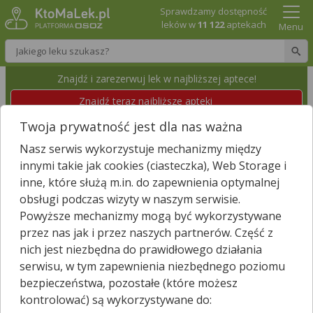
Sprawdzamy dostępność
leków w
11 122
aptekach
Menu
Wpisz nazwę leku
Znajdź i zarezerwuj lek w najbliższej aptece!
Znajdź teraz najbliższe apteki
Twoja prywatność jest dla nas ważna
APTEKA
Nasz serwis wykorzystuje mechanizmy między
Lelis, Szkolna 48
Id apteki: 550 018
innymi takie jak cookies (ciasteczka), Web Storage i
inne, które służą m.in. do zapewnienia optymalnej
obsługi podczas wizyty w naszym serwisie.
Znajdź leki w okolicy i zarezerwuj
Powyższe mechanizmy mogą być wykorzystywane
przez nas jak i przez naszych partnerów. Część z
nich jest niezbędna do prawidłowego działania
Zgłoś nieistniejącą aptekę
serwisu, w tym zapewnienia niezbędnego poziomu
bezpieczeństwa, pozostałe (które możesz
−
kontrolować) są wykorzystywane do: