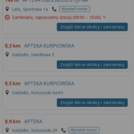
149 m
APTEKA OGÓLNODOSTĘPNA
Więcej informacji na temat wykorzystywania
Lelis, Sportowa 1a
Wyświetl numer
narzędzi zewnętrznych w naszym serwisie
znajdziesz w
Regulaminie Serwisu
.
Zamknięta, zapraszamy dzisiaj
(08:00 – 18:00)
Znajdź leki w okolicy i zarezerwuj
8,3 km
APTEKA KURPIOWSKA
Kadzidło, Handlowa 5
Znajdź leki w okolicy i zarezerwuj
8,5 km
APTEKA KURPIOWSKA
Kadzidło, Kościuszki 6a/A1
Znajdź leki w okolicy i zarezerwuj
8,9 km
APTEKA
Kadzidło, Kościuszki 29
Wyświetl numer