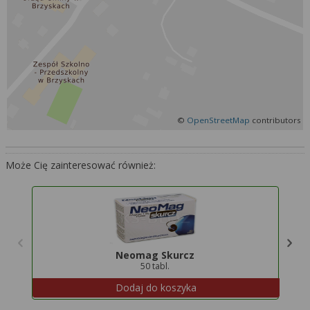
Więcej informacji na temat wykorzystywania
narzędzi zewnętrznych w naszym serwisie
znajdziesz w
Regulaminie Serwisu
.
©
OpenStreetMap
contributors
Może Cię zainteresować również:
Neomag Skurcz
50 tabl.
Dodaj do koszyka