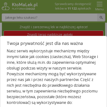
Sprawdzamy dostępność
leków w
11 122
aptekach
Menu
Wpisz nazwę leku
Znajdź i zarezerwuj lek w najbliższej aptece!
Znajdź teraz najbliższe apteki
Twoja prywatność jest dla nas ważna
APTEKA
Nasz serwis wykorzystuje mechanizmy między
Brzyska, Brzyska 397
Wyświetl numer
innymi takie jak cookies (ciasteczka), Web Storage i
Id apteki: 918 566
inne, które służą m.in. do zapewnienia optymalnej
obsługi podczas wizyty w naszym serwisie.
Zamknięta, zapraszamy dzisiaj
(08:45 – 17:35)
Powyższe mechanizmy mogą być wykorzystywane
przez nas jak i przez naszych partnerów. Część z
Znajdź leki w okolicy i zarezerwuj
nich jest niezbędna do prawidłowego działania
serwisu, w tym zapewnienia niezbędnego poziomu
bezpieczeństwa, pozostałe (które możesz
kontrolować) są wykorzystywane do:
Godziny otwarcia