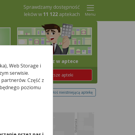
Sprawdzamy dostępność
leków w
11 122
aptekach
Menu
4. Odbierz w aptece
ka), Web Storage i
zym serwisie.
Znajdź teraz najbliższe apteki
 partnerów. Część z
iezbędnego poziomu
Zgłoś nieistniejącą aptekę
,
rzanie przez nas i