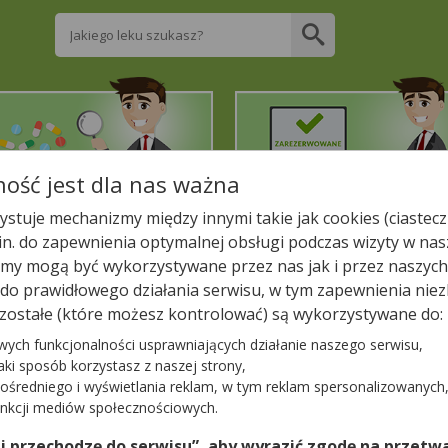
Wpisz nazwę leku
ość jest dla nas ważna
2. Znajdź potrzebny lek
3. Zarezerwuj on-line
stuje mechanizmy między innymi takie jak cookies (ciastecz
.in. do zapewnienia optymalnej obsługi podczas wizyty w nas
liższej aptece!
y mogą być wykorzystywane przez nas jak i przez naszych
a do prawidłowego działania serwisu, w tym zapewnienia n
ACAM DO ZDROWIA
zostałe (które możesz kontrolować) są wykorzystywane do:
ROWIA
wych funkcjonalności usprawniających działanie naszego serwisu,
jaki sposób korzystasz z naszej strony,
ośredniego i wyświetlania reklam, w tym reklam spersonalizowanych
−
unkcji mediów społecznościowych.
0)
 i przechodzę do serwisu”, aby wyrazić zgodę na przetwa