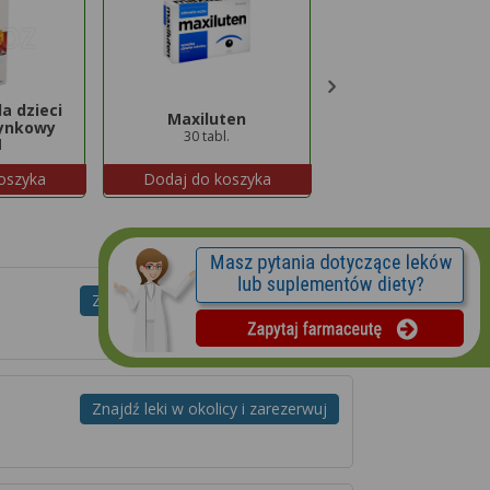
a dzieci
Maxiluten
Hepaslimin
ynkowy
30 tabl.
30 tabl.
l
oszyka
Dodaj do koszyka
Dodaj do koszyk
Znajdź leki w okolicy i zarezerwuj
Znajdź leki w okolicy i zarezerwuj