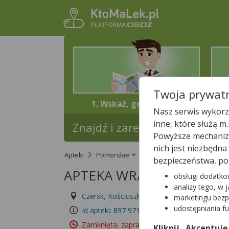
Twoja prywatn
1. Wskaż, gdzie jesteś
Nasz serwis wykorzy
inne, które służą m
Znajdź i zarezerwuj lek w najb
Powyższe mechanizm
nich jest niezbędn
Apteki
Pomorskie
Czersk
APTEKA WR
bezpieczeństwa, po
APTEKA WRACAM DO ZD
obsługi dodatko
analizy tego, w 
Czersk, Kościuszki 39
Wyświetl numer
marketingu bezp
udostępniania f
Id apteki: 897 971
Zamknięta, zapraszamy dzisiaj
(08:00 – 16:0
Kliknij „Akceptuję