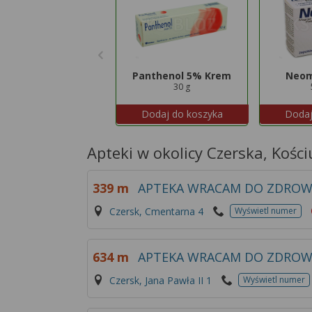
Panthenol 5% Krem
Neom
30 g
Dodaj do koszyka
Dodaj
Apteki w okolicy Czerska, Kości
339 m
APTEKA WRACAM DO ZDROW
Czersk, Cmentarna 4
Wyświetl numer
634 m
APTEKA WRACAM DO ZDROW
Czersk, Jana Pawła II 1
Wyświetl numer