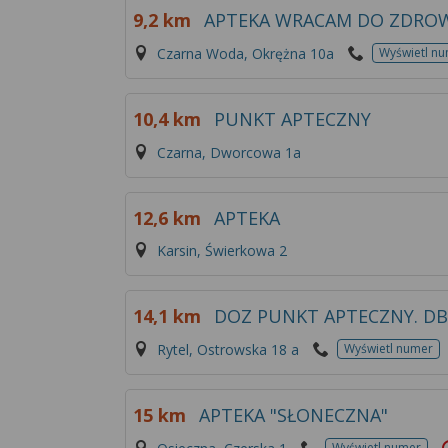
9,2 km
APTEKA WRACAM DO ZDRO
Czarna Woda, Okrężna 10a
Wyświetl n
10,4 km
PUNKT APTECZNY
Czarna, Dworcowa 1a
12,6 km
APTEKA
Karsin, Świerkowa 2
14,1 km
DOZ PUNKT APTECZNY. DB
Rytel, Ostrowska 18 a
Wyświetl numer
15 km
APTEKA "SŁONECZNA"
Wyświetl numer