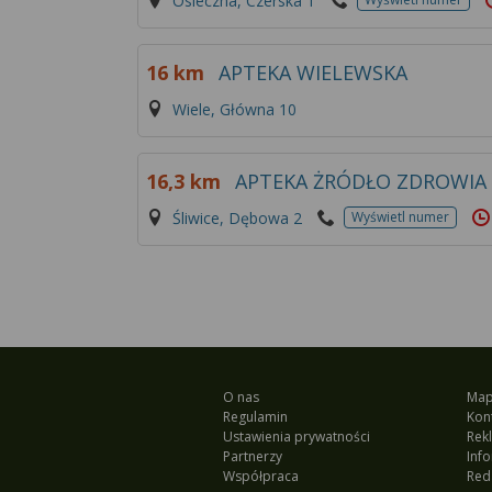
Osieczna, Czerska 1
16 km
APTEKA WIELEWSKA
Wiele, Główna 10
16,3 km
APTEKA ŻRÓDŁO ZDROWIA
Śliwice, Dębowa 2
Wyświetl numer
O nas
Map
Regulamin
Kon
Ustawienia prywatności
Rek
Partnerzy
Inf
Współpraca
Red