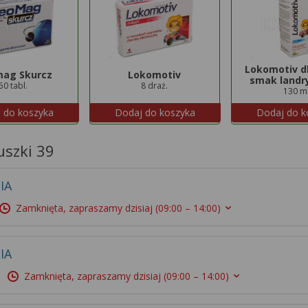
Lokomotiv dl
ag Skurcz
Lokomotiv
smak landr
50 tabl.
8 draż.
130 m
 do koszyka
Dodaj do koszyka
Dodaj do k
uszki 39
IA
Zamknięta, zapraszamy dzisiaj
(09:00 – 14:00)
IA
Zamknięta, zapraszamy dzisiaj
(09:00 – 14:00)