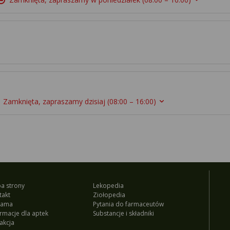
Zamknięta, zapraszamy dzisiaj
(08:00 – 16:00)
a strony
Lekopedia
takt
Ziołopedia
lama
Pytania do farmaceutów
ormacje dla aptek
Substancje i składniki
akcja