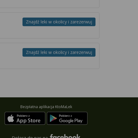
Znajdź leki w okolicy i zarezerwuj
Znajdź leki w okolicy i zarezerwuj
Bezpłatna aplikacja KtoMaLek
Dołącz do nas na