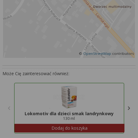
Więcej informacji na temat wykorzystywania
narzędzi zewnętrznych w naszym serwisie
znajdziesz w
Regulaminie Serwisu
.
©
OpenStreetMap
contributors
Może Cię zainteresować również:
Lokomotiv dla dzieci smak landrynkowy
130 ml
Dodaj do koszyka