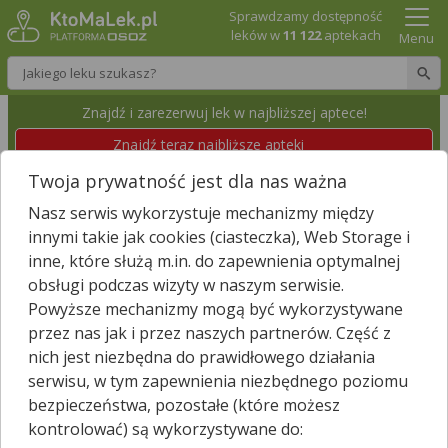
Sprawdzamy dostępność
leków w
11 122
aptekach
Menu
Wpisz nazwę leku
Znajdź i zarezerwuj lek w najbliższej aptece!
Znajdź teraz najbliższe apteki
Twoja prywatność jest dla nas ważna
APTEKA OMEGA
Nasz serwis wykorzystuje mechanizmy między
Sanok, Lipińskiego 16
Wyświetl numer
innymi takie jak cookies (ciasteczka), Web Storage i
Id apteki: 880 400
inne, które służą m.in. do zapewnienia optymalnej
obsługi podczas wizyty w naszym serwisie.
Zamknięta, zapraszamy jutro
(08:00 – 16:00)
Powyższe mechanizmy mogą być wykorzystywane
przez nas jak i przez naszych partnerów. Część z
Znajdź leki w okolicy i zarezerwuj
nich jest niezbędna do prawidłowego działania
serwisu, w tym zapewnienia niezbędnego poziomu
bezpieczeństwa, pozostałe (które możesz
kontrolować) są wykorzystywane do:
Godziny otwarcia