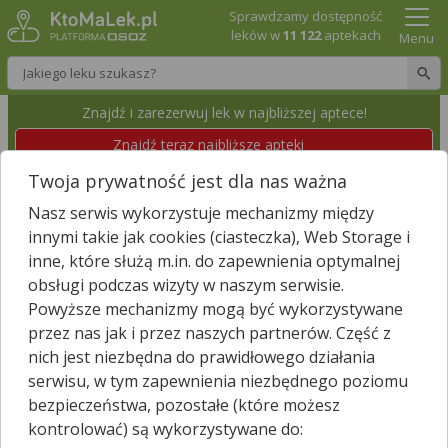
Sprawdzamy dostępność
leków w
11 122
aptekach
Menu
Wpisz nazwę leku
Znajdź i zarezerwuj lek w najbliższej aptece!
Znajdź teraz najbliższe apteki
Twoja prywatność jest dla nas ważna
APTEKA LUBELSKA 1
Nasz serwis wykorzystuje mechanizmy między
Jasło, Lwowska 9/11
Wyświetl numer
innymi takie jak cookies (ciasteczka), Web Storage i
Id apteki: 870 481
Dzisiaj czynna
07:00 – 22:00
inne, które służą m.in. do zapewnienia optymalnej
obsługi podczas wizyty w naszym serwisie.
Powyższe mechanizmy mogą być wykorzystywane
Znajdź leki w okolicy i zarezerwuj
przez nas jak i przez naszych partnerów. Część z
nich jest niezbędna do prawidłowego działania
serwisu, w tym zapewnienia niezbędnego poziomu
bezpieczeństwa, pozostałe (które możesz
Godziny otwarcia
kontrolować) są wykorzystywane do:
poniedziałek - piątek