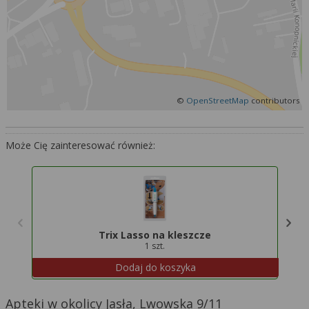
Więcej informacji na temat wykorzystywania
narzędzi zewnętrznych w naszym serwisie
znajdziesz w
Regulaminie Serwisu
.
©
OpenStreetMap
contributors
Może Cię zainteresować również:
Trix Lasso na kleszcze
1 szt.
Dodaj do koszyka
Apteki w okolicy Jasła, Lwowska 9/11