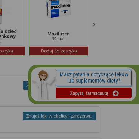
a dzieci
Maxiluten
Hepaslimin
ynkowy
30 tabl.
30 tabl.
l
oszyka
Dodaj do koszyka
Dodaj do koszyk
Znajdź leki w okolicy i zarezerwuj
Znajdź leki w okolicy i zarezerwuj