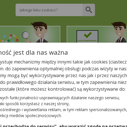
Wpisz nazwę leku
ość jest dla nas ważna
2. Znajdź potrzebny lek
3. Zarezerwuj on-line
stuje mechanizmy między innymi takie jak cookies (ciastecz
.in. do zapewnienia optymalnej obsługi podczas wizyty w nas
liższej aptece!
y mogą być wykorzystywane przez nas jak i przez naszych
a do prawidłowego działania serwisu, w tym zapewnienia n
M LEKÓW
zostałe (które możesz kontrolować) są wykorzystywane do:
wych funkcjonalności usprawniających działanie naszego serwisu,
jaki sposób korzystasz z naszej strony,
ośredniego i wyświetlania reklam, w tym reklam spersonalizowanych
−
unkcji mediów społecznościowych.
 i przechodzę do serwisu”, aby wyrazić zgodę na przetwa