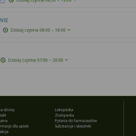
WIE
Dzisiaj czynna
08:00 – 16:00
Dzisiaj czynna
07:00 – 20:00
a strony
Lekopedia
takt
Ziołopedia
lama
Pytania do farmaceutów
ormacje dla aptek
Substancje i składniki
akcja