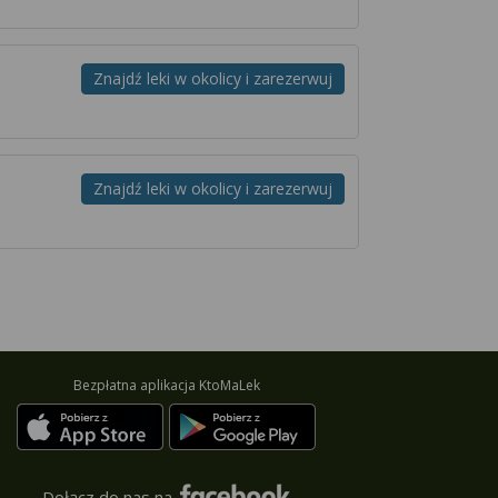
Znajdź leki w okolicy i zarezerwuj
Znajdź leki w okolicy i zarezerwuj
Bezpłatna aplikacja KtoMaLek
Dołącz do nas na