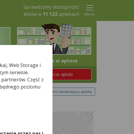
Sprawdzamy dostępność
leków w
11 122
aptekach
Menu
4. Odbierz w aptece
ka), Web Storage i
zym serwisie.
Znajdź teraz najbliższe apteki
 partnerów. Część z
iezbędnego poziomu
Zgłoś nieistniejącą aptekę
,
rzanie przez nas i