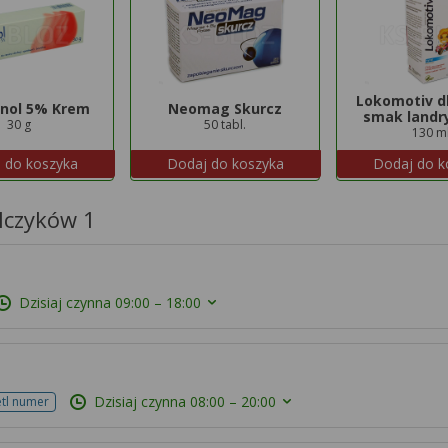
Lokomotiv dl
nol 5% Krem
Neomag Skurcz
smak landr
30 g
50 tabl.
130 m
 do koszyka
Dodaj do koszyka
Dodaj do k
lczyków 1
Dzisiaj czynna
09:00 – 18:00
Dzisiaj czynna
08:00 – 20:00
tl numer