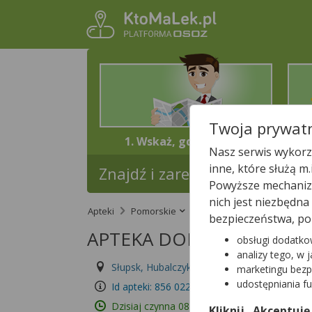
Twoja prywatn
1. Wskaż, gdzie jesteś
Nasz serwis wykorzy
inne, które służą m
Znajdź i zarezerwuj lek w najb
Powyższe mechanizm
nich jest niezbędn
Apteki
Pomorskie
Słupsk
APTEKA DO
bezpieczeństwa, po
APTEKA DOM LEKÓW
obsługi dodatko
analizy tego, w 
Słupsk, Hubalczyków 1
Wyświetl numer
marketingu bezp
udostępniania f
Id apteki: 856 022
Dzisiaj czynna
08:00 – 20:00
Kliknij „Akceptuję