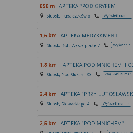
656 m
APTEKA "POD GRYFEM"
Słupsk, Hubalczyków 8
Wyświetl numer
1,6 km
APTEKA MEDYKAMENT
Słupsk, Boh. Westerplatte 7
Wyświetl n
1,8 km
"APTEKA POD MNICHEM II 
Słupsk, Nad Śluzami 33
Wyświetl numer
2,4 km
APTEKA "PRZY LUTOSŁAWSK
Słupsk, Słowackiego 4
Wyświetl numer
2,5 km
APTEKA "POD MNICHEM"
Wyświetl num