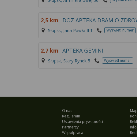
Słupsk, Armii Krajowej 36
2,5 km
DOZ APTEKA DBAM O ZDRO
Słupsk, Jana Pawła II 1
Wyświetl numer
2,7 km
APTEKA GEMINI
Słupsk, Stary Rynek 5
Wyświetl numer
O nas
Map
Regulamin
Kon
Ustawienia prywatności
Rek
Partnerzy
Inf
Współpraca
Red