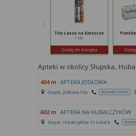
Trix Lasso na kleszcze
Panthe
1 szt.
Dodaj do koszyka
Dodaj
Apteki w okolicy Słupska, Huba
404 m
APTEKA JODŁOWA
Słupsk, Jodłowa 53a
Wyświetl numer
602 m
APTEKA NA HUBALCZYKÓW
Słupsk, Hubalczyków 13 Lokal b
Wyświe