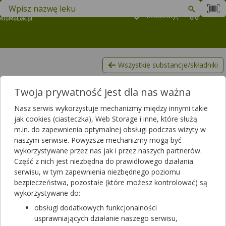
Znajdź lek w swojej okolicy
Podaj
lokalizację
Koszyk
M
Wszystkie substancje/składniki
Potasu cytrynian
Twoja prywatność jest dla nas ważna
Lista produktów, zawierających Potasu cytrynian
Nasz serwis wykorzystuje mechanizmy między innymi takie
Filtrowanie
jak cookies (ciasteczka), Web Storage i inne, które służą
m.in. do zapewnienia optymalnej obsługi podczas wizyty w
Filtrowanie
naszym serwisie. Powyższe mechanizmy mogą być
Wyniki wyszukiwania
(151)
wykorzystywane przez nas jak i przez naszych partnerów.
Część z nich jest niezbędna do prawidłowego działania
serwisu, w tym zapewnienia niezbędnego poziomu
Wyczyść filtry
bezpieczeństwa, pozostałe (które możesz kontrolować) są
wykorzystywane do:
7Nutrition Keto Electrolytes orange
obsługi dodatkowych funkcjonalności
360 g
usprawniających działanie naszego serwisu,
suplement diety