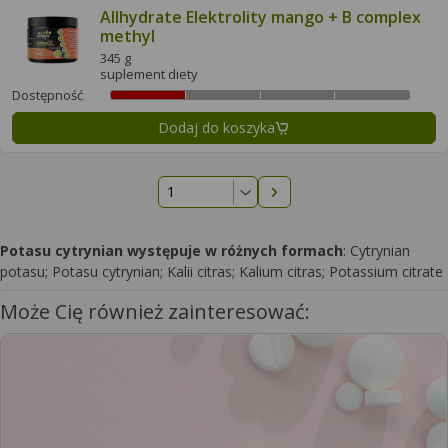
Allhydrate Elektrolity mango + B complex
methyl
345 g
suplement diety
Dostępność
Dodaj do koszyka
Następna strona
Potasu cytrynian występuje w różnych formach
: Cytrynian
potasu; Potasu cytrynian; Kalii citras; Kalium citras; Potassium citrate
Może Cię również zainteresować: