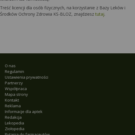
Treść licencji dla osób fizycznych, na korzystanie z Bazy Leków i
Środków Ochrony Zdrowia KS-BLOZ, znajdziesz
tutaj
.
O nas
Regulamin
Ustawienia prywatności
Partnerzy
Współpraca
Mapa strony
Kontakt
Reklama
Informacje dla aptek
Redakcja
Lekopedia
Ziołopedia
Pytania do farmaceutów