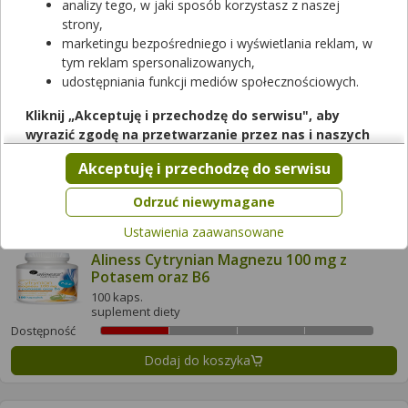
analizy tego, w jaki sposób korzystasz z naszej
Dostępność
strony,
marketingu bezpośredniego i wyświetlania reklam, w
Dodaj do koszyka
tym reklam spersonalizowanych,
udostępniania funkcji mediów społecznościowych.
Activemuss Elektrolity
Kliknij „Akceptuję i przechodzę do serwisu", aby
24 tabl.
wyrazić zgodę na przetwarzanie przez nas i naszych
suplement diety
partnerów Twoich danych w powyższych celach.
Akceptuję i przechodzę do serwisu
Dostępność
Pamiętaj, że wyrażenie zgody jest dobrowolne, a wyrażoną
zgodę możesz w każdej chwili cofnąć, możesz też wycofać
Dodaj do koszyka
Odrzuć niewymagane
zgodę na przetwarzanie Twoich danych tylko w niektórych
Ustawienia zaawansowane
celach. Jeżeli chcesz dowiedzieć się więcej lub chcesz
przeprowadzić konfigurację szczegółową, to możesz tego
Aliness Cytrynian Magnezu 100 mg z
Potasem oraz B6
dokonać za pomocą „Ustawień zaawansowanych".
100 kaps.
Więcej informacji na temat wykorzystywania narzędzi
suplement diety
zewnętrznych w naszym serwisie znajdziesz w
Regulaminie
Dostępność
Serwisu
.
Dodaj do koszyka