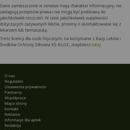
Dane zamieszczone w serwisie mają charakter informacyjny, nie
zastępują przepisów prawa i nie mogą być podstawą do
jakichkolwiek roszczeń. W razie jakichkolwiek wątpliwości
dotyczących zażywanych leków, prosimy o skontaktowanie się z
lekarzem lub farmaceutą.
Treść licencji dla osób fizycznych, na korzystanie z Bazy Leków i
Środków Ochrony Zdrowia KS-BLOZ, znajdziesz
tutaj
.
O nas
Regulamin
Ustawienia prywatności
Partnerzy
Współpraca
Mapa strony
Kontakt
Reklama
Informacje dla aptek
Redakcja