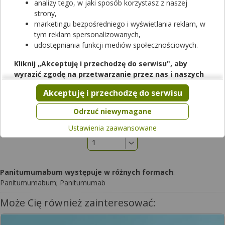
analizy tego, w jaki sposób korzystasz z naszej
Dostępność
strony,
marketingu bezpośredniego i wyświetlania reklam, w
Dodaj do koszyka
tym reklam spersonalizowanych,
udostępniania funkcji mediów społecznościowych.
Vectibix
Kliknij „Akceptuję i przechodzę do serwisu", aby
20 mg/ml | 1 fiol. po 20 ml | Panitumumab
wyrazić zgodę na przetwarzanie przez nas i naszych
lek na receptę
partnerów Twoich danych w powyższych celach.
Akceptuję i przechodzę do serwisu
Dostępność
Pamiętaj, że wyrażenie zgody jest dobrowolne, a wyrażoną
zgodę możesz w każdej chwili cofnąć, możesz też wycofać
Dodaj do koszyka
Odrzuć niewymagane
zgodę na przetwarzanie Twoich danych tylko w niektórych
Ustawienia zaawansowane
celach. Jeżeli chcesz dowiedzieć się więcej lub chcesz
przeprowadzić konfigurację szczegółową, to możesz tego
dokonać za pomocą „Ustawień zaawansowanych".
Więcej informacji na temat wykorzystywania narzędzi
Panitumumabum występuje w różnych formach
:
zewnętrznych w naszym serwisie znajdziesz w
Regulaminie
Panitumumabum; Panitumumab
Serwisu
.
Może Cię również zainteresować: