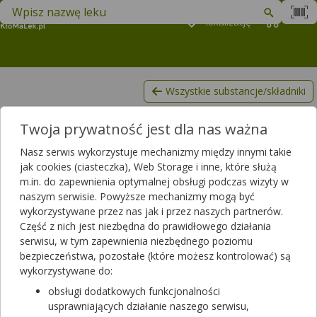
Znajdź lek w swojej okolicy
Podaj
lokalizację
Koszyk
M
Wszystkie substancje/składniki
Panitumumabum
Twoja prywatność jest dla nas ważna
Lista produktów, zawierających Panitumumabum
Nasz serwis wykorzystuje mechanizmy między innymi takie
Filtrowanie
jak cookies (ciasteczka), Web Storage i inne, które służą
m.in. do zapewnienia optymalnej obsługi podczas wizyty w
Filtrowanie
naszym serwisie. Powyższe mechanizmy mogą być
Wyniki wyszukiwania
(2)
wykorzystywane przez nas jak i przez naszych partnerów.
Część z nich jest niezbędna do prawidłowego działania
serwisu, w tym zapewnienia niezbędnego poziomu
Wyczyść filtry
bezpieczeństwa, pozostałe (które możesz kontrolować) są
wykorzystywane do:
Vectibix
obsługi dodatkowych funkcjonalności
20 mg/ml | 1 fiol. po 5 ml | Panitumumab
usprawniających działanie naszego serwisu,
lek na receptę