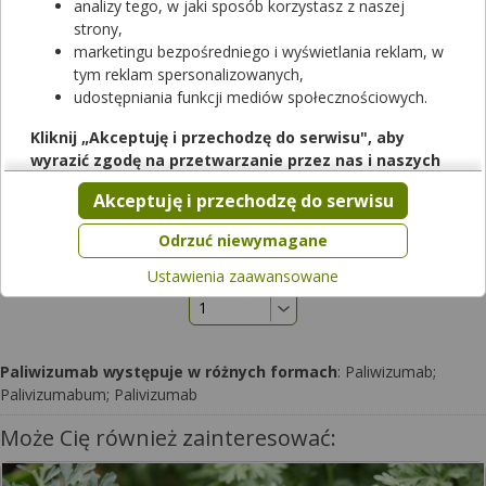
analizy tego, w jaki sposób korzystasz z naszej
Dostępność
strony,
marketingu bezpośredniego i wyświetlania reklam, w
Dodaj do koszyka
tym reklam spersonalizowanych,
udostępniania funkcji mediów społecznościowych.
Synagis
Kliknij „Akceptuję i przechodzę do serwisu", aby
100 mg/ml | 1 fiol. po 1 ml | Palivizumabum
wyrazić zgodę na przetwarzanie przez nas i naszych
lek na receptę
partnerów Twoich danych w powyższych celach.
Akceptuję i przechodzę do serwisu
Dostępność
Pamiętaj, że wyrażenie zgody jest dobrowolne, a wyrażoną
zgodę możesz w każdej chwili cofnąć, możesz też wycofać
Dodaj do koszyka
Odrzuć niewymagane
zgodę na przetwarzanie Twoich danych tylko w niektórych
Ustawienia zaawansowane
celach. Jeżeli chcesz dowiedzieć się więcej lub chcesz
przeprowadzić konfigurację szczegółową, to możesz tego
dokonać za pomocą „Ustawień zaawansowanych".
Więcej informacji na temat wykorzystywania narzędzi
Paliwizumab występuje w różnych formach
: Paliwizumab;
zewnętrznych w naszym serwisie znajdziesz w
Regulaminie
Palivizumabum; Palivizumab
Serwisu
.
Może Cię również zainteresować: