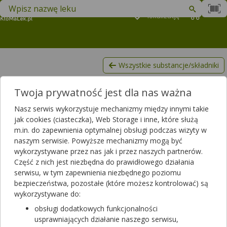
Znajdź lek w swojej okolicy
Podaj
lokalizację
Koszyk
M
Wszystkie substancje/składniki
Paliwizumab
Twoja prywatność jest dla nas ważna
Lista produktów, zawierających Paliwizumab
Nasz serwis wykorzystuje mechanizmy między innymi takie
Filtrowanie
jak cookies (ciasteczka), Web Storage i inne, które służą
m.in. do zapewnienia optymalnej obsługi podczas wizyty w
Filtrowanie
naszym serwisie. Powyższe mechanizmy mogą być
Wyniki wyszukiwania
(2)
wykorzystywane przez nas jak i przez naszych partnerów.
Część z nich jest niezbędna do prawidłowego działania
serwisu, w tym zapewnienia niezbędnego poziomu
Wyczyść filtry
bezpieczeństwa, pozostałe (które możesz kontrolować) są
wykorzystywane do:
Synagis
obsługi dodatkowych funkcjonalności
100 mg/ml | 1 fiol. po 0.5 ml | Palivizumabum
usprawniających działanie naszego serwisu,
lek na receptę