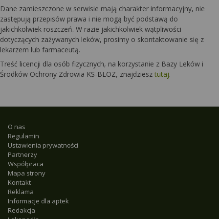
Dane zamieszczone w serwisie mają charakter informacyjny, nie
zastępują przepisów prawa i nie mogą być podstawą do
jakichkolwiek roszczeń. W razie jakichkolwiek wątpliwości
dotyczących zażywanych leków, prosimy o skontaktowanie się z
lekarzem lub farmaceutą.
Treść licencji dla osób fizycznych, na korzystanie z Bazy Leków i
Środków Ochrony Zdrowia KS-BLOZ, znajdziesz
tutaj
.
O nas
Regulamin
Ustawienia prywatności
Partnerzy
Współpraca
Mapa strony
Kontakt
Reklama
Informacje dla aptek
Redakcja