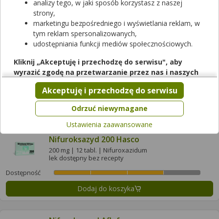
analizy tego, w jaki sposób korzystasz z naszej
Dostępność
strony,
marketingu bezpośredniego i wyświetlania reklam, w
Dodaj do koszyka
tym reklam spersonalizowanych,
udostępniania funkcji mediów społecznościowych.
Nifuroksazyd 200
Kliknij „Akceptuję i przechodzę do serwisu", aby
200 mg | 14 tabl. | Nifuroxazidum
wyrazić zgodę na przetwarzanie przez nas i naszych
lek na receptę
partnerów Twoich danych w powyższych celach.
Akceptuję i przechodzę do serwisu
Dostępność
Pamiętaj, że wyrażenie zgody jest dobrowolne, a wyrażoną
zgodę możesz w każdej chwili cofnąć, możesz też wycofać
Dodaj do koszyka
Odrzuć niewymagane
zgodę na przetwarzanie Twoich danych tylko w niektórych
Ustawienia zaawansowane
celach. Jeżeli chcesz dowiedzieć się więcej lub chcesz
przeprowadzić konfigurację szczegółową, to możesz tego
Nifuroksazyd 200 Hasco
dokonać za pomocą „Ustawień zaawansowanych".
200 mg | 12 tabl. | Nifuroxazidum
lek dostępny bez recepty
Więcej informacji na temat wykorzystywania narzędzi
zewnętrznych w naszym serwisie znajdziesz w
Regulaminie
Dostępność
Serwisu
.
Dodaj do koszyka