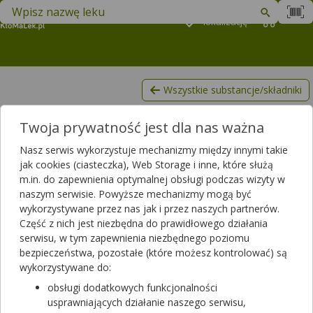
Znajdź lek w swojej okolicy
Podaj
lokalizację
Koszyk
M
Wszystkie substancje/składniki
Nifuroksazyd
Twoja prywatność jest dla nas ważna
Lista produktów, zawierających Nifuroksazyd
Nasz serwis wykorzystuje mechanizmy między innymi takie
Filtrowanie
jak cookies (ciasteczka), Web Storage i inne, które służą
m.in. do zapewnienia optymalnej obsługi podczas wizyty w
Filtrowanie
naszym serwisie. Powyższe mechanizmy mogą być
Wyniki wyszukiwania
(11)
wykorzystywane przez nas jak i przez naszych partnerów.
Część z nich jest niezbędna do prawidłowego działania
serwisu, w tym zapewnienia niezbędnego poziomu
Wyczyść filtry
bezpieczeństwa, pozostałe (które możesz kontrolować) są
wykorzystywane do:
Nifuroksazyd
obsługi dodatkowych funkcjonalności
100 mg | 24 tabl. | Nifuroxazidum
usprawniających działanie naszego serwisu,
lek dostępny bez recepty