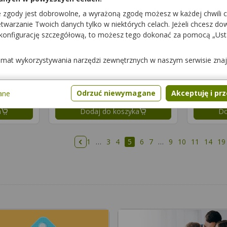
Dostępność
Dostępnoś
e zgody jest dobrowolne, a wyrażoną zgodę możesz w każdej chwili 
a
Dodaj do koszyka
Do
warzanie Twoich danych tylko w niektórych celach. Jeżeli chcesz dowi
 konfigurację szczegółową, to możesz tego dokonać za pomocą „Us
Sun
Bioxcin Beauty
temat wykorzystywania narzędzi zewnętrznych w naszym serwisie zna
Booster
Wzmacniacz
iety
60 tabl.
Piękna NADH+
suplement diety
Odrzuć niewymagane
Akceptuję i pr
ane
Dostępność
Dostępnoś
a
Dodaj do koszyka
Do
1
…
3
4
5
6
7
…
9
10
11
14
19
Poprzednia strona