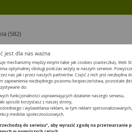
nia
(582)
 jest dla nas ważna
Hair &
Biotebal Hair &
je mechanizmy między innymi takie jak cookies (ciasteczka), Web Sto
agen
Skin Collagen
ienia optymalnej obsługi podczas wizyty w naszym serwisie. Powyż
o smaku
Booster o smaku
8 g
30 sasz. po 25 ml
zez nas jak i przez naszych partnerów. Część z nich jest niezbędna 
niowym
liczi
iety
suplement diety
tym zapewnienia niezbędnego poziomu bezpieczeństwa, pozostałe (k
Dostępność
Dostępnoś
rzystywane do:
a
Dodaj do koszyka
Do
wych funkcjonalności usprawniających działanie naszego serwisu,
jaki sposób korzystasz z naszej strony,
ośredniego i wyświetlania reklam, w tym reklam spersonalizowanych
ome
Biotiprim
unkcji mediów społecznościowych.
Beauty
30 kaps.
suplement diety
 przechodzę do serwisu", aby wyrazić zgodę na przetwarzanie p
iety
anych w powyższych celach.