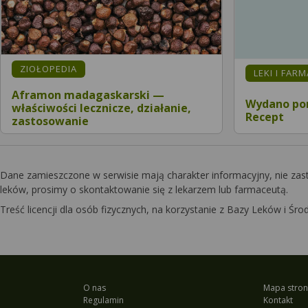
ZIOŁOPEDIA
LEKI I FAR
Aframon madagaskarski —
Wydano pon
właściwości lecznicze, działanie,
Recept
zastosowanie
Dane zamieszczone w serwisie mają charakter informacyjny, nie zas
leków, prosimy o skontaktowanie się z lekarzem lub farmaceutą.
Treść licencji dla osób fizycznych, na korzystanie z Bazy Leków i 
O nas
Mapa stron
Regulamin
Kontakt