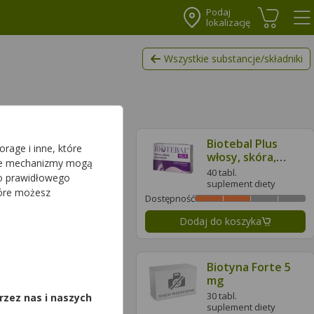
Podaj
lokalizację
Koszyk
Me
Wszystkie substancje/składniki
Biotebal Plus
Biotebal Plus
rage i inne, które
włosy, skóra,
włosy, skóra,
sze mechanizmy mogą
paznokcie
paznokcie
30 tabl.
40 tabl.
do prawidłowego
suplement diety
suplement diety
tóre możesz
ć
Dostępność
daj do koszyka
Dodaj do koszyka
,
Biotyna + Cynk +
Biotyna Forte 5
Miedź
mg
60 tabl.
30 tabl.
rzez nas i naszych
suplement diety
suplement diety