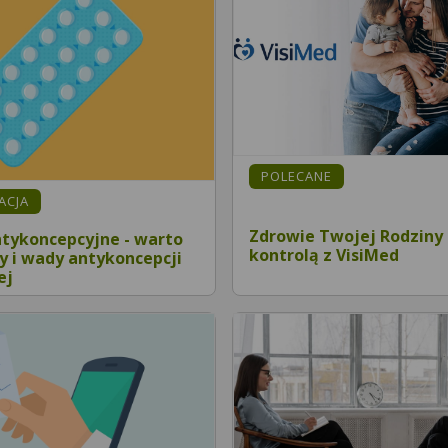
POLECANE
MACJA
Zdrowie Twojej Rodziny
ntykoncepcyjne - warto
kontrolą z VisiMed
y i wady antykoncepcji
ej