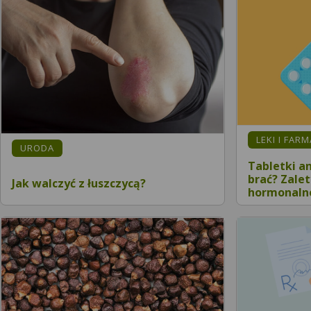
LEKI I FAR
URODA
Tabletki a
brać? Zalet
Jak walczyć z łuszczycą?
hormonaln