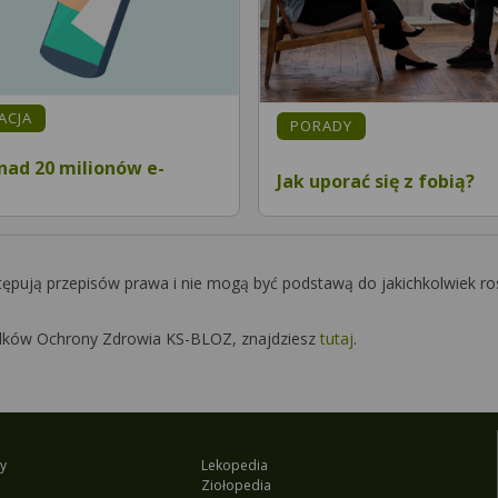
MACJA
PORADY
ad 20 milionów e-
Jak uporać się z fobią?
tępują przepisów prawa i nie mogą być podstawą do jakichkolwiek ro
Środków Ochrony Zdrowia KS-BLOZ, znajdziesz
tutaj
.
y
Lekopedia
Ziołopedia