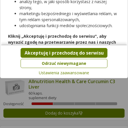
analizy tego, w jaki sposób korzystasz z naszej
Dostępność
strony,
marketingu bezpośredniego i wyświetlania reklam, w
Dodaj do koszyka
tym reklam spersonalizowanych,
udostępniania funkcji mediów społecznościowych.
Alerbon complex
Kliknij „Akceptuję i przechodzę do serwisu", aby
60 kaps.
wyrazić zgodę na przetwarzanie przez nas i naszych
suplement diety
partnerów Twoich danych w powyższych celach.
Akceptuję i przechodzę do serwisu
Dostępność
Pamiętaj, że wyrażenie zgody jest dobrowolne, a wyrażoną
zgodę możesz w każdej chwili cofnąć, możesz też wycofać
Dodaj do koszyka
Odrzuć niewymagane
zgodę na przetwarzanie Twoich danych tylko w niektórych
Ustawienia zaawansowane
celach. Jeżeli chcesz dowiedzieć się więcej lub chcesz
przeprowadzić konfigurację szczegółową, to możesz tego
Allnutrition Health & Care Curcumin C3
Liver
dokonać za pomocą „Ustawień zaawansowanych".
60 kaps.
Więcej informacji na temat wykorzystywania narzędzi
suplement diety
zewnętrznych w naszym serwisie znajdziesz w
Regulaminie
Dostępność
Serwisu
.
Dodaj do koszyka