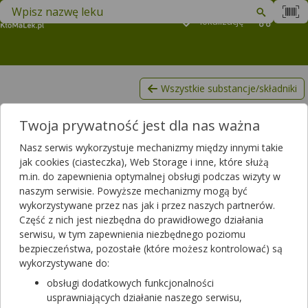
Znajdź lek w swojej okolicy
Podaj
lokalizację
Koszyk
M
Wszystkie substancje/składniki
Kwas rozmarynowy
Twoja prywatność jest dla nas ważna
Lista produktów, zawierających Kwas rozmarynowy
Nasz serwis wykorzystuje mechanizmy między innymi takie
Filtrowanie
jak cookies (ciasteczka), Web Storage i inne, które służą
m.in. do zapewnienia optymalnej obsługi podczas wizyty w
Filtrowanie
naszym serwisie. Powyższe mechanizmy mogą być
Wyniki wyszukiwania
(33)
wykorzystywane przez nas jak i przez naszych partnerów.
Część z nich jest niezbędna do prawidłowego działania
serwisu, w tym zapewnienia niezbędnego poziomu
Wyczyść filtry
bezpieczeństwa, pozostałe (które możesz kontrolować) są
wykorzystywane do:
Aeris Kapsułki
obsługi dodatkowych funkcjonalności
30 kaps.
usprawniających działanie naszego serwisu,
suplement diety