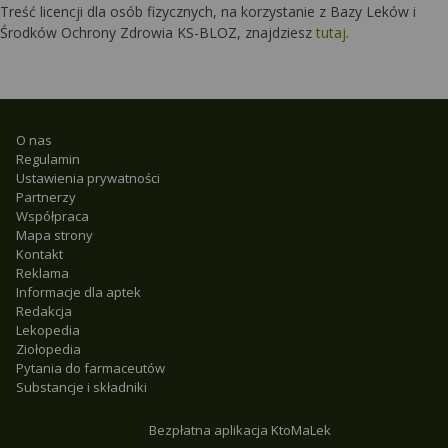
Treść licencji dla osób fizycznych, na korzystanie z Bazy Leków i
Środków Ochrony Zdrowia KS-BLOZ, znajdziesz
tutaj
.
O nas
Regulamin
Ustawienia prywatności
Partnerzy
Współpraca
Mapa strony
Kontakt
Reklama
Informacje dla aptek
Redakcja
Lekopedia
Ziołopedia
Pytania do farmaceutów
Substancje i składniki
Bezpłatna aplikacja KtoMaLek