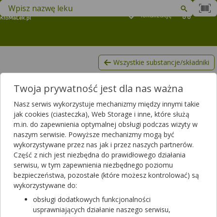
Znajdź lek w swojej okolicy
Podaj
lokalizację
Koszyk
M
Wszystkie substancje/składniki
Kultury bakterii
Twoja prywatność jest dla nas ważna
Lista produktów, zawierających Kultury bakterii
Nasz serwis wykorzystuje mechanizmy między innymi takie
Filtrowanie
jak cookies (ciasteczka), Web Storage i inne, które służą
m.in. do zapewnienia optymalnej obsługi podczas wizyty w
Filtrowanie
naszym serwisie. Powyższe mechanizmy mogą być
Wyniki wyszukiwania
(121)
wykorzystywane przez nas jak i przez naszych partnerów.
Część z nich jest niezbędna do prawidłowego działania
serwisu, w tym zapewnienia niezbędnego poziomu
Wyczyść filtry
bezpieczeństwa, pozostałe (które możesz kontrolować) są
wykorzystywane do:
4Biotic Zdrowe Korzyści
obsługi dodatkowych funkcjonalności
15 kaps.
usprawniających działanie naszego serwisu,
suplement diety