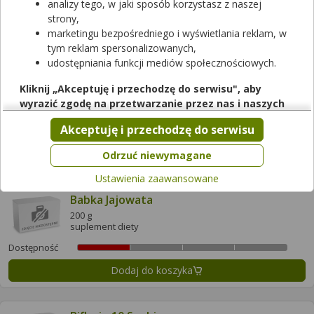
analizy tego, w jaki sposób korzystasz z naszej
Dostępność
strony,
marketingu bezpośredniego i wyświetlania reklam, w
Dodaj do koszyka
tym reklam spersonalizowanych,
udostępniania funkcji mediów społecznościowych.
Allnutrition Probiotic 100 Ultimate
Kliknij „Akceptuję i przechodzę do serwisu", aby
60 kaps.
wyrazić zgodę na przetwarzanie przez nas i naszych
suplement diety
partnerów Twoich danych w powyższych celach.
Akceptuję i przechodzę do serwisu
Dostępność
Pamiętaj, że wyrażenie zgody jest dobrowolne, a wyrażoną
zgodę możesz w każdej chwili cofnąć, możesz też wycofać
Dodaj do koszyka
Odrzuć niewymagane
zgodę na przetwarzanie Twoich danych tylko w niektórych
Ustawienia zaawansowane
celach. Jeżeli chcesz dowiedzieć się więcej lub chcesz
przeprowadzić konfigurację szczegółową, to możesz tego
Babka Jajowata
dokonać za pomocą „Ustawień zaawansowanych".
200 g
suplement diety
Więcej informacji na temat wykorzystywania narzędzi
zewnętrznych w naszym serwisie znajdziesz w
Regulaminie
Dostępność
Serwisu
.
Dodaj do koszyka