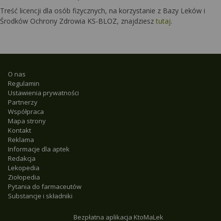
Treść licencji dla osób fizycznych, na korzystanie z Bazy Leków i
Środków Ochrony Zdrowia KS-BLOZ, znajdziesz
tutaj
.
O nas
Regulamin
Ustawienia prywatności
Partnerzy
Współpraca
Mapa strony
Kontakt
Reklama
Informacje dla aptek
Redakcja
Lekopedia
Ziołopedia
Pytania do farmaceutów
Substancje i składniki
Bezpłatna aplikacja KtoMaLek