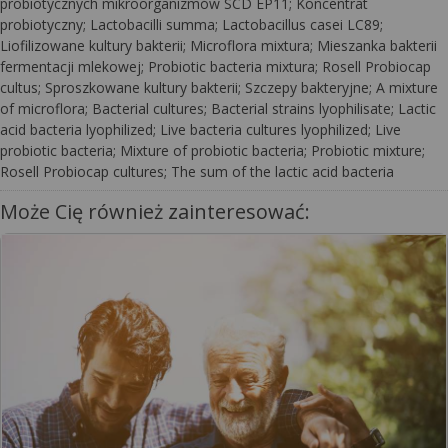
probiotycznych mikroorganizmów SCD EP11; Koncentrat
probiotyczny; Lactobacilli summa; Lactobacillus casei LC89;
Liofilizowane kultury bakterii; Microflora mixtura; Mieszanka bakterii
fermentacji mlekowej; Probiotic bacteria mixtura; Rosell Probiocap
cultus; Sproszkowane kultury bakterii; Szczepy bakteryjne; A mixture
of microflora; Bacterial cultures; Bacterial strains lyophilisate; Lactic
acid bacteria lyophilized; Live bacteria cultures lyophilized; Live
probiotic bacteria; Mixture of probiotic bacteria; Probiotic mixture;
Rosell Probiocap cultures; The sum of the lactic acid bacteria
Może Cię również zainteresować: