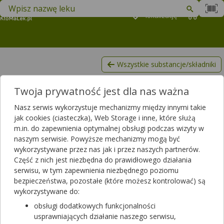
Znajdź lek w swojej okolicy
Podaj
lokalizację
Koszyk
M
Wszystkie substancje/składniki
Jukka
Twoja prywatność jest dla nas ważna
Lista produktów, zawierających Jukka
Nasz serwis wykorzystuje mechanizmy między innymi takie
Filtrowanie
jak cookies (ciasteczka), Web Storage i inne, które służą
m.in. do zapewnienia optymalnej obsługi podczas wizyty w
Filtrowanie
naszym serwisie. Powyższe mechanizmy mogą być
Wyniki wyszukiwania
(2)
wykorzystywane przez nas jak i przez naszych partnerów.
Część z nich jest niezbędna do prawidłowego działania
serwisu, w tym zapewnienia niezbędnego poziomu
Wyczyść filtry
bezpieczeństwa, pozostałe (które możesz kontrolować) są
wykorzystywane do:
Uric Acid Cleans
obsługi dodatkowych funkcjonalności
60 kaps.
usprawniających działanie naszego serwisu,
suplement diety