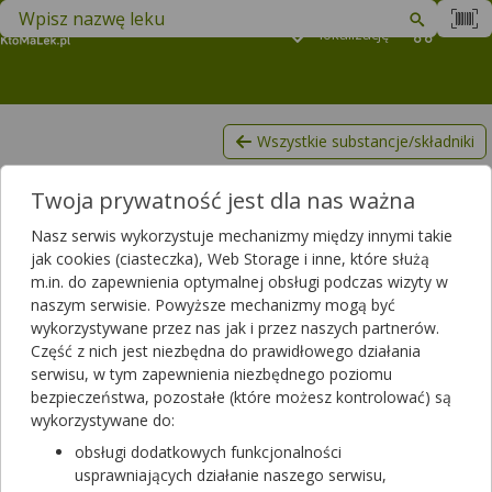
Znajdź lek w swojej okolicy
Podaj
lokalizację
Koszyk
M
Wszystkie substancje/składniki
Jiaogulan
Twoja prywatność jest dla nas ważna
Lista produktów, zawierających Jiaogulan
Nasz serwis wykorzystuje mechanizmy między innymi takie
Filtrowanie
jak cookies (ciasteczka), Web Storage i inne, które służą
m.in. do zapewnienia optymalnej obsługi podczas wizyty w
Filtrowanie
naszym serwisie. Powyższe mechanizmy mogą być
Wyniki wyszukiwania
(0)
wykorzystywane przez nas jak i przez naszych partnerów.
Część z nich jest niezbędna do prawidłowego działania
serwisu, w tym zapewnienia niezbędnego poziomu
Nie znaleźliśmy żadnego produktu spełniającego Twoje kryteria
bezpieczeństwa, pozostałe (które możesz kontrolować) są
wyszukiwania.
wykorzystywane do:
Aktualnie masz zaznaczone następujące filtry, które mogą
obsługi dodatkowych funkcjonalności
wykluczać wyszukiwany przez Ciebie produkt.
usprawniających działanie naszego serwisu,