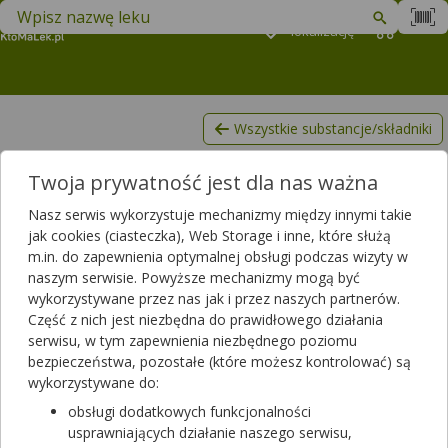
Znajdź lek w swojej okolicy
Podaj
lokalizację
Koszyk
M
Wszystkie substancje/składniki
Jarmułka
Twoja prywatność jest dla nas ważna
Lista produktów, zawierających Jarmułka
Nasz serwis wykorzystuje mechanizmy między innymi takie
Filtrowanie
jak cookies (ciasteczka), Web Storage i inne, które służą
m.in. do zapewnienia optymalnej obsługi podczas wizyty w
Filtrowanie
naszym serwisie. Powyższe mechanizmy mogą być
Wyniki wyszukiwania
(28)
wykorzystywane przez nas jak i przez naszych partnerów.
Część z nich jest niezbędna do prawidłowego działania
serwisu, w tym zapewnienia niezbędnego poziomu
Wyczyść filtry
bezpieczeństwa, pozostałe (które możesz kontrolować) są
wykorzystywane do:
Aliness Bajkalina 400 mg
obsługi dodatkowych funkcjonalności
100 kaps.
usprawniających działanie naszego serwisu,
suplement diety