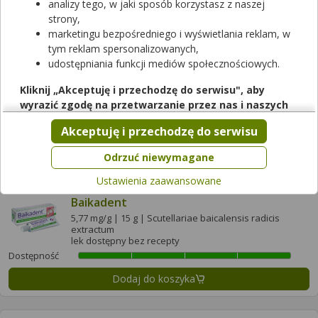
analizy tego, w jaki sposób korzystasz z naszej
Dostępność
strony,
marketingu bezpośredniego i wyświetlania reklam, w
Dodaj do koszyka
tym reklam spersonalizowanych,
udostępniania funkcji mediów społecznościowych.
Ascoflex Control Zdrowe Korzyści
Kliknij „Akceptuję i przechodzę do serwisu", aby
60 tabl.
wyrazić zgodę na przetwarzanie przez nas i naszych
suplement diety
partnerów Twoich danych w powyższych celach.
Akceptuję i przechodzę do serwisu
Dostępność
Pamiętaj, że wyrażenie zgody jest dobrowolne, a wyrażoną
zgodę możesz w każdej chwili cofnąć, możesz też wycofać
Dodaj do koszyka
Odrzuć niewymagane
zgodę na przetwarzanie Twoich danych tylko w niektórych
Ustawienia zaawansowane
celach. Jeżeli chcesz dowiedzieć się więcej lub chcesz
przeprowadzić konfigurację szczegółową, to możesz tego
Baikadent
dokonać za pomocą „Ustawień zaawansowanych".
5,77 mg/g | 15 g | Scutellariae baicalensis radicis
extractum
Więcej informacji na temat wykorzystywania narzędzi
lek dostępny bez recepty
zewnętrznych w naszym serwisie znajdziesz w
Regulaminie
Dostępność
Serwisu
.
Dodaj do koszyka