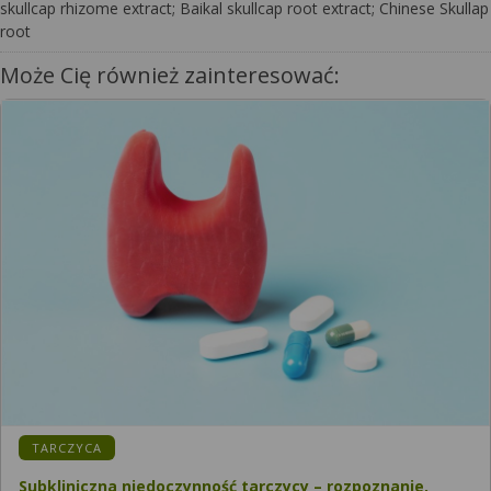
skullcap rhizome extract; Baikal skullcap root extract; Chinese Skullap
root
Może Cię również zainteresować:
TARCZYCA
Subkliniczna niedoczynność tarczycy – rozpoznanie,