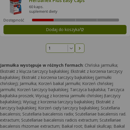
Herbaflex Plus Easy Caps
60 kaps.
suplement diety
Dostępność
Dodaj do koszyka
Następna strona
Jarmułka występuje w różnych formach
: Chińska jarmułka;
Ekstrakt z kłącza tarczycy bajkalskiej; Ekstrakt z korzenia tarczycy
bajkalskiej; Ekstrakt z korzenia tarczycy bajkalskiej (jarmułki
chińskiej); Jarmułka; Korzeń baikal jarmułki; Korzeń chińskiej
jarmułki; Korzeń tarczycy bajkalskiej; Tarczyca bajkalska; Tarczyca
bajkalska proszek; Wyciąg z korzenia jarmułki chińskiej (tarczycy
bajkalskiej); Wyciąg z korzenia tarczycy bajkalskiej; Ekstrakt z
tarczycy bajkalskiej; Korzeń cięty tarczycy bajkalskiej; Scutellaria
baicalensis; Scutellaria baicalensis radix; Scutellariae baicalensis rad.
extractum; Scutellariae baicalensis radicis extractum; Scutellariae
baicalensis rhizomae extractum; Baikal root; Baikal skullcap; Baikal