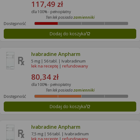
117,49 zł
dla 100% - pełnopłatny
Ten lek posiada
zamienniki
Dostępność
Dodaj do koszyka
Ivabradine Anpharm
5 mg | 56 tabl. | Ivabradinum
lek na receptę
|
refundowany
80,34 zł
dla 100% - pełnopłatny
Ten lek posiada
zamienniki
Dostępność
Dodaj do koszyka
Ivabradine Anpharm
7,5 mg | 56 tabl. | Ivabradinum
lek na receptę
|
refundowany