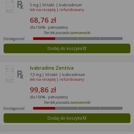
5 mg | 56 tabl. | Ivabradinum
lek na receptę
|
refundowany
68,76 zł
dla 100% - pełnopłatny
Ten lek posiada
zamienniki
Dostępność
Dodaj do koszyka
Ivabradine Zentiva
7,5 mg | 56 tabl. | Ivabradinum
lek na receptę
|
refundowany
99,86 zł
dla 100% - pełnopłatny
Ten lek posiada
zamienniki
Dostępność
Dodaj do koszyka