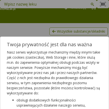
Znajdź lek w swojej okolicy
Podaj
lokalizację
Koszyk
M
Wszystkie substancje/składniki
Iwabradyna
Twoja prywatność jest dla nas ważna
Lista produktów, zawierających Iwabradyna
Nasz serwis wykorzystuje mechanizmy między innymi takie
Filtrowanie
jak cookies (ciasteczka), Web Storage i inne, które służą
m.in. do zapewnienia optymalnej obsługi podczas wizyty w
Filtrowanie
naszym serwisie. Powyższe mechanizmy mogą być
Wyniki wyszukiwania
(16)
wykorzystywane przez nas jak i przez naszych partnerów.
Część z nich jest niezbędna do prawidłowego działania
serwisu, w tym zapewnienia niezbędnego poziomu
Wyczyść filtry
bezpieczeństwa, pozostałe (które możesz kontrolować) są
wykorzystywane do:
Bixebra
obsługi dodatkowych funkcjonalności
5 mg | 56 tabl. | Ivabradinum
usprawniających działanie naszego serwisu,
lek na receptę