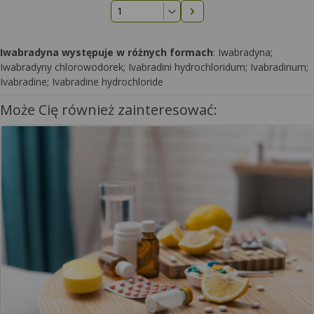
Następna strona
Iwabradyna występuje w różnych formach
: Iwabradyna;
Iwabradyny chlorowodorek; Ivabradini hydrochloridum; Ivabradinum;
Ivabradine; Ivabradine hydrochloride
Może Cię również zainteresować: