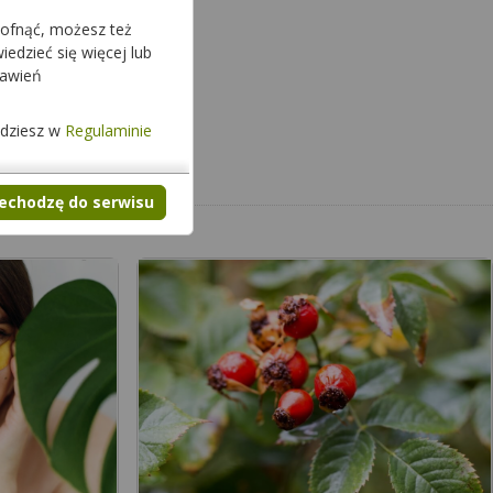
cofnąć, możesz też
edzieć się więcej lub
tawień
jdziesz w
Regulaminie
zechodzę do serwisu