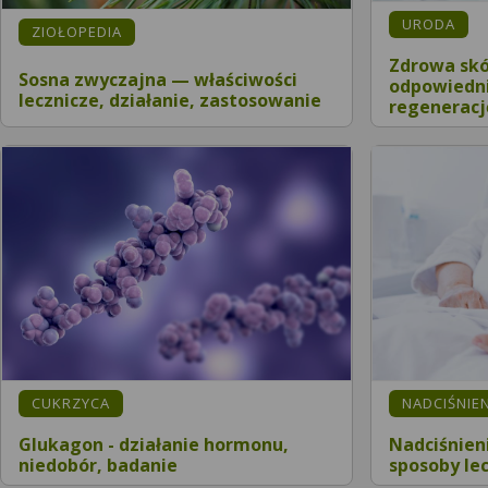
URODA
ZIOŁOPEDIA
Zdrowa skór
Sosna zwyczajna — właściwości
odpowiedni
lecznicze, działanie, zastosowanie
regeneracj
CUKRZYCA
NADCIŚNIEN
Glukagon - działanie hormonu,
Nadciśnien
niedobór, badanie
sposoby le