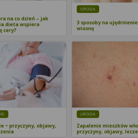
URODA
a na co dzień – jak
3 sposoby na ujędrnienie
a dieta wspiera
wiosnę
ę cery?
IE
URODA
ie − przyczyny, objawy,
Zapalenie mieszków wło
czenia
przyczyny, objawy, lecz