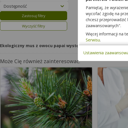
Dostępność
Pamiętaj, że wyrażeni
wycofać zgodę na przet
Zastosuj filtry
chcesz przeprowadzić
zaawansowanych".
Wyczyść filtry
Więcej informacji na 
Serwisu
.
Ekologiczny mus z owocu papai występuje w różnych formach
Ustawienia zaawansow
Może Cię również zainteresować: