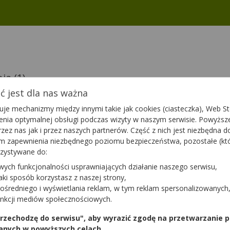
nia
(1)
 jest dla nas ważna
je mechanizmy między innymi takie jak cookies (ciasteczka), Web Sto
ienia optymalnej obsługi podczas wizyty w naszym serwisie. Powyż
zez nas jak i przez naszych partnerów. Część z nich jest niezbędna 
20 g
tym zapewnienia niezbędnego poziomu bezpieczeństwa, pozostałe (k
iety
rzystywane do:
wych funkcjonalności usprawniających działanie naszego serwisu,
a
jaki sposób korzystasz z naszej strony,
ośredniego i wyświetlania reklam, w tym reklam spersonalizowanych
unkcji mediów społecznościowych.
1
 przechodzę do serwisu", aby wyrazić zgodę na przetwarzanie p
anych w powyższych celach.