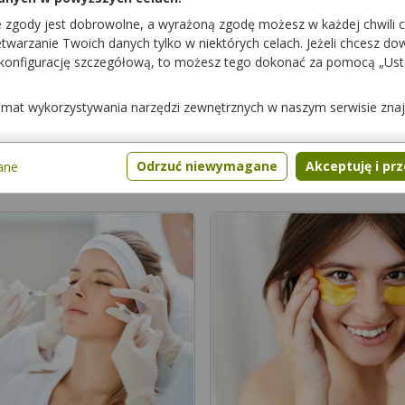
e zgody jest dobrowolne, a wyrażoną zgodę możesz w każdej chwili 
warzanie Twoich danych tylko w niektórych celach. Jeżeli chcesz dowi
 konfigurację szczegółową, to możesz tego dokonać za pomocą „Us
temat wykorzystywania narzędzi zewnętrznych w naszym serwisie zna
: Ekologiczny mus z owocu papai
Odrzuć niewymagane
Akceptuję i pr
ane