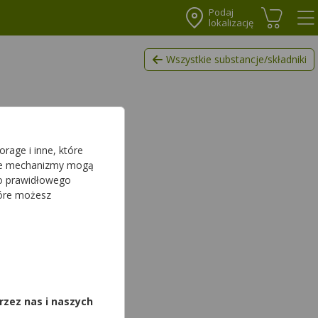
Podaj
lokalizację
Koszyk
Me
Wszystkie substancje/składniki
rage i inne, które
sze mechanizmy mogą
do prawidłowego
tóre możesz
,
rzez nas i naszych