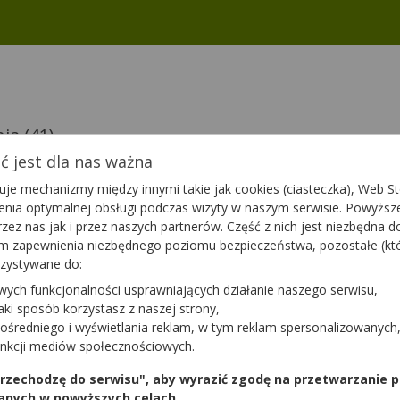
nia
(41)
 jest dla nas ważna
je mechanizmy między innymi takie jak cookies (ciasteczka), Web Sto
ienia optymalnej obsługi podczas wizyty w naszym serwisie. Powyż
ot
Balsam
zez nas jak i przez naszych partnerów. Część z nich jest niezbędna 
Jerozolimski Forte
tym zapewnienia niezbędnego poziomu bezpieczeństwa, pozostałe (k
Produkty
iety
200 ml
rzystywane do:
Bonifraterskie
suplement diety
Dostępność
Dostępnoś
wych funkcjonalności usprawniających działanie naszego serwisu,
jaki sposób korzystasz z naszej strony,
a
Dodaj do koszyka
Do
ośredniego i wyświetlania reklam, w tym reklam spersonalizowanych
unkcji mediów społecznościowych.
mplex
Cosinus Plus
 przechodzę do serwisu", aby wyrazić zgodę na przetwarzanie p
30 tabl.
anych w powyższych celach.