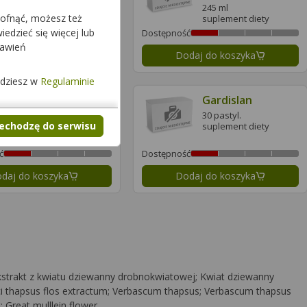
suplement diety
245 ml
cofnąć, możesz też
suplement diety
edzieć się więcej lub
ć
Dostępność
tawień
daj do koszyka
Dodaj do koszyka
jdziesz w
Regulaminie
Gardipect Porost
Gardislan
Islandzki o smaku
30 pastyl.
czarnej porzeczki
zechodzę do serwisu
suplement diety
60 pastyl.
suplement diety
ć
Dostępność
daj do koszyka
Dodaj do koszyka
na strona
strakt z kwiatu dziewanny drobnokwiatowej; Kwiat dziewanny
i thapsus flos extractum; Verbascum thapsus; Verbascum thapsus
 Great mulllein flower