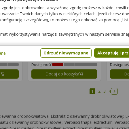
iety
suplement diety
e zgody jest dobrowolne, a wyrażoną zgodę możesz w każdej chwili 
warzanie Twoich danych tylko w niektórych celach. Jeżeli chcesz dowi
Dostępność
Dostępnoś
 konfigurację szczegółową, to możesz tego dokonać za pomocą „Us
a
Dodaj do koszyka
Do
temat wykorzystywania narzędzi zewnętrznych w naszym serwisie zna
Gardipect Porost
Islandzki o smaku
czarnej porzeczki
Odrzuć niewymagane
Akceptuję i pr
iety
ane
24 pastyl.
suplement diety
Dostępność
Dostępnoś
a
Dodaj do koszyka
Do
1
2
3
4
Następ
ziewanna drobnokwiatowa; Ekstrakt z dziewanny drobnokwiatowej; Ek
atu dziewanny drobnokwiatowej; Verbasci thapsi extractum; Verbasc
; Great mullein; Great mullein extract; Great mullein flower extract;