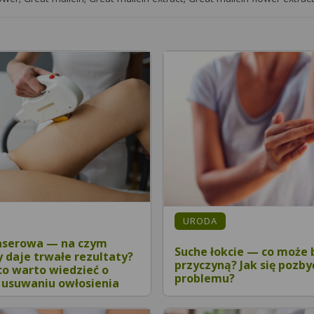
URODA
laserowa — na czym
Suche łokcie — co może 
y daje trwałe rezultaty?
przyczyną? Jak się pozby
co warto wiedzieć o
problemu?
usuwaniu owłosienia