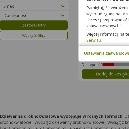
suplement d
Smak
Pamiętaj, że wyrażeni
wycofać zgodę na przet
Dostępność
Dostępność
chcesz przeprowadzić
Dodaj do koszyk
Zastosuj filtry
zaawansowanych".
Więcej informacji na 
Wyczyść filtry
Serwisu
.
Finsla
24 pastyl.
suplement d
Ustawienia zaawansow
Dostępność
Dodaj do koszyk
Dziewanna drobnokwiatowa występuje w różnych formach
: D
drobnokwiatowej; Wyciąg z dziewanny drobnokwiatowej; Wyciąg z kwi
flos; Common mullein; Common mullein extract; Common mulllein flower