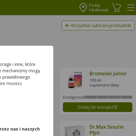
Podaj
lokalizację
Koszyk
Me
Wszystkie substancje/składniki
rage i inne, które
sze mechanizmy mogą
Balsam
Bromelan Junior
do prawidłowego
Jerozolimski Na
100 ml
tóre możesz
Gardło Z
suplement diety
32 pastyl.
Prawoślazem
suplement diety
Produkty
ć
Dostępność
Bonifraterskie
daj do koszyka
Dodaj do koszyka
,
Dr.Max Sinutin
Dr.Max Sinutin
rzez nas i naszych
Płyn
60 tabl.