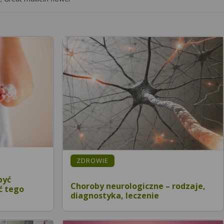
ZDROWIE
być
Choroby neurologiczne – rodzaje,
ć tego
diagnostyka, leczenie