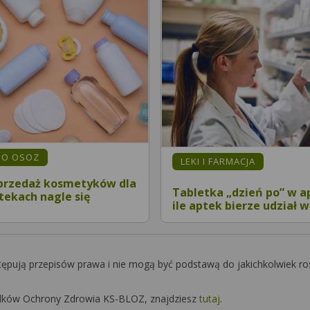
MO OSOZ
LEKI I FARMACJA
przedaż kosmetyków dla
Tabletka „dzień po” w a
tekach nagle się
ile aptek bierze udział w
tępują przepisów prawa i nie mogą być podstawą do jakichkolwiek ro
Środków Ochrony Zdrowia KS-BLOZ, znajdziesz
tutaj
.