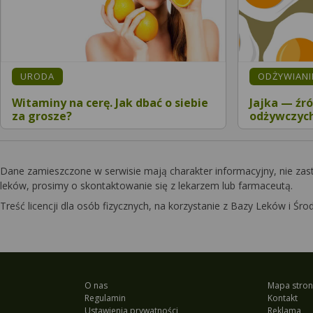
URODA
ODŻYWIANIE
Witaminy na cerę. Jak dbać o siebie
Jajka — źró
za grosze?
odżywczych
Dane zamieszczone w serwisie mają charakter informacyjny, nie zas
leków, prosimy o skontaktowanie się z lekarzem lub farmaceutą.
Treść licencji dla osób fizycznych, na korzystanie z Bazy Leków i 
O nas
Mapa stron
Regulamin
Kontakt
Ustawienia prywatności
Reklama