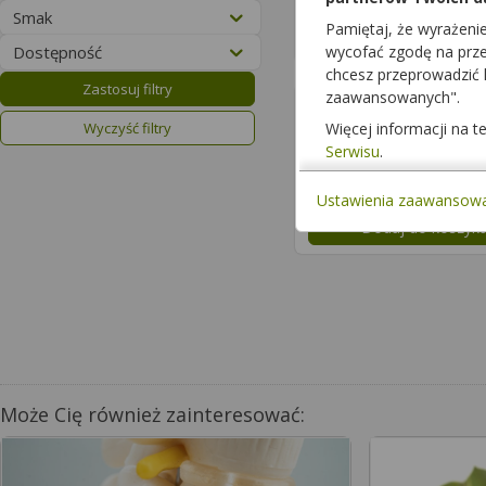
Dostępność
Smak
Pamiętaj, że wyrażeni
Dodaj do koszyk
Dostępność
wycofać zgodę na przet
chcesz przeprowadzić
Zastosuj filtry
zaawansowanych".
SFD Vita 
Wyczyść filtry
Więcej informacji na 
90 tabl.
suplement d
Serwisu
.
Dostępność
Ustawienia zaawansow
Dodaj do koszyk
Może Cię również zainteresować: