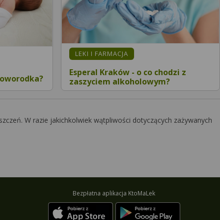
LEKI I FARMACJA
Esperal Kraków - o co chodzi z
noworodka?
zaszyciem alkoholowym?
szczeń. W razie jakichkolwiek wątpliwości dotyczących zażywanych
Bezpłatna aplikacja KtoMaLek