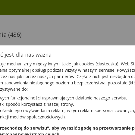
nia
(436)
 jest dla nas ważna
Zdrowia
Sema Lab
je mechanizmy między innymi takie jak cookies (ciasteczka), Web Sto
d
Insulorin
ienia optymalnej obsługi podczas wizyty w naszym serwisie. Powyż
na
60 kaps.
zez nas jak i przez naszych partnerów. Część z nich jest niezbędna 
iety
suplement diety
tym zapewnienia niezbędnego poziomu bezpieczeństwa, pozostałe (k
Dostępność
Dostępnoś
rzystywane do:
a
Dodaj do koszyka
Do
wych funkcjonalności usprawniających działanie naszego serwisu,
jaki sposób korzystasz z naszej strony,
ośredniego i wyświetlania reklam, w tym reklam spersonalizowanych
SFD Chrom
unkcji mediów społecznościowych.
200 tabl.
iety
suplement diety
 przechodzę do serwisu", aby wyrazić zgodę na przetwarzanie p
anych w powyższych celach.