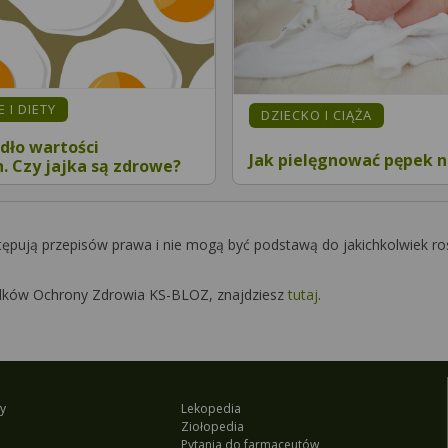
 I DIETY
DZIECKO I CIĄŻA
dło wartości
Jak pielęgnować pępek 
. Czy jajka są zdrowe?
tępują przepisów prawa i nie mogą być podstawą do jakichkolwiek ro
Środków Ochrony Zdrowia KS-BLOZ, znajdziesz
tutaj
.
y
Lekopedia
Ziołopedia
Pytania do farmaceutów