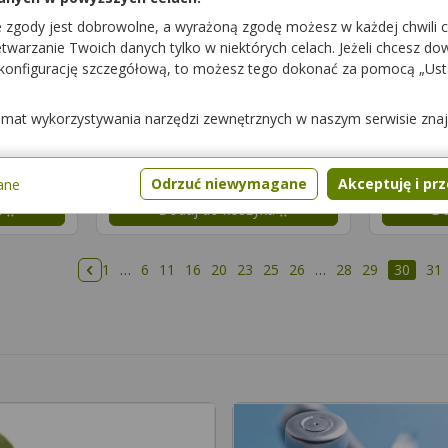
Dostępność
Dostępnoś
e zgody jest dobrowolne, a wyrażoną zgodę możesz w każdej chwili 
a
Dodaj do koszyka
Do
warzanie Twoich danych tylko w niektórych celach. Jeżeli chcesz dowi
 konfigurację szczegółową, to możesz tego dokonać za pomocą „Us
Complex
SFD Vitamin
Complex Sport +
temat wykorzystywania narzędzi zewnętrznych w naszym serwisie zna
iety
120 tabl.
suplement diety
Dostępność
Dostępnoś
Odrzuć niewymagane
Akceptuję i pr
ane
a
Dodaj do koszyka
Do
1
…
6
11
16
20
23
25
26
…
28
29
30
31
Poprzednia strona