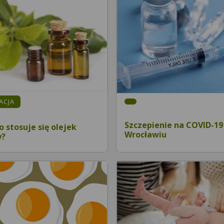
MACJA
Szczepienie na COVID-1
co stosuje się olejek
Wrocławiu
y?