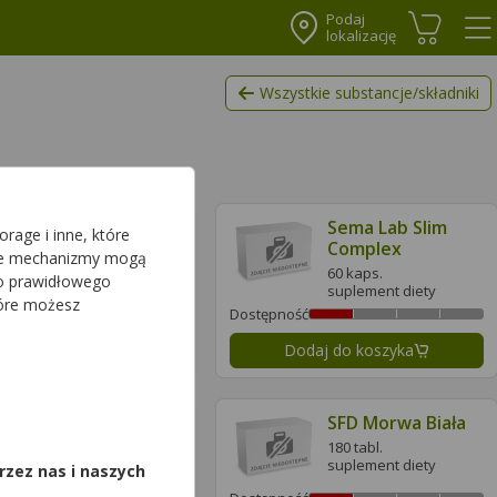
Podaj
lokalizację
Koszyk
Me
Wszystkie substancje/składniki
Sema Lab
Sema Lab Slim
rage i inne, które
LipidControl
Complex
sze mechanizmy mogą
30 kaps.
60 kaps.
do prawidłowego
suplement diety
suplement diety
tóre możesz
ć
Dostępność
daj do koszyka
Dodaj do koszyka
,
SFD Fat Burner
SFD Morwa Biała
100 kaps.
180 tabl.
suplement diety
suplement diety
rzez nas i naszych