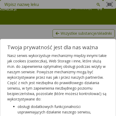
Znajdź lek w swojej okolicy
Podaj
lokalizację
Koszyk
M
Wszystkie substancje/składniki
Bambus,Bambus zwyczajny
Twoja prywatność jest dla nas ważna
Filtrowanie
Nasz serwis wykorzystuje mechanizmy między innymi takie
Filtrowanie
jak cookies (ciasteczka), Web Storage i inne, które służą
m.in. do zapewnienia optymalnej obsługi podczas wizyty w
Wyniki wyszukiwania
(213)
naszym serwisie. Powyższe mechanizmy mogą być
wykorzystywane przez nas jak i przez naszych partnerów.
Wyczyść filtry
Część z nich jest niezbędna do prawidłowego działania
serwisu, w tym zapewnienia niezbędnego poziomu
bezpieczeństwa, pozostałe (które możesz kontrolować) są
Pharmovit Krzem Organiczny z pędów
bambusa
wykorzystywane do:
60 kaps.
obsługi dodatkowych funkcjonalności
suplement diety
usprawniających działanie naszego serwisu,
Dostępność