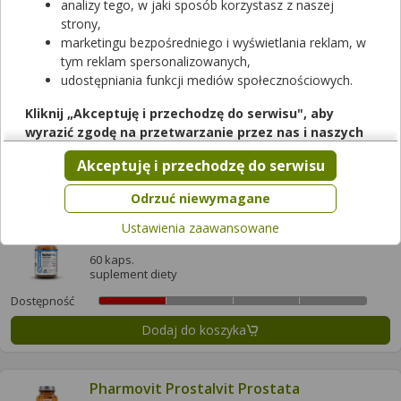
analizy tego, w jaki sposób korzystasz z naszej
Dodaj do koszyka
strony,
marketingu bezpośredniego i wyświetlania reklam, w
tym reklam spersonalizowanych,
udostępniania funkcji mediów społecznościowych.
Pharmovit Multivit Fem z ashwagandhą
clean label
Kliknij „Akceptuję i przechodzę do serwisu", aby
60 kaps.
wyrazić zgodę na przetwarzanie przez nas i naszych
suplement diety
partnerów Twoich danych w powyższych celach.
Dostępność
Akceptuję i przechodzę do serwisu
Pamiętaj, że wyrażenie zgody jest dobrowolne, a wyrażoną
Dodaj do koszyka
zgodę możesz w każdej chwili cofnąć, możesz też wycofać
Odrzuć niewymagane
zgodę na przetwarzanie Twoich danych tylko w niektórych
Ustawienia zaawansowane
celach. Jeżeli chcesz dowiedzieć się więcej lub chcesz
Pharmovit Multivit Max
przeprowadzić konfigurację szczegółową, to możesz tego
60 kaps.
dokonać za pomocą „Ustawień zaawansowanych".
suplement diety
Więcej informacji na temat wykorzystywania narzędzi
Dostępność
zewnętrznych w naszym serwisie znajdziesz w
Regulaminie
Dodaj do koszyka
Serwisu
.
Pharmovit Prostalvit Prostata