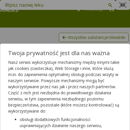
Znajdź lek w swojej okolicy
Podaj
lokalizację
Koszyk
M
Wszystkie substancje/składniki
Adagrazyb
Twoja prywatność jest dla nas ważna
Lista produktów, zawierających Adagrazyb
Nasz serwis wykorzystuje mechanizmy między innymi takie
Filtrowanie
jak cookies (ciasteczka), Web Storage i inne, które służą
m.in. do zapewnienia optymalnej obsługi podczas wizyty w
Filtrowanie
naszym serwisie. Powyższe mechanizmy mogą być
Wyniki wyszukiwania
(1)
wykorzystywane przez nas jak i przez naszych partnerów.
Część z nich jest niezbędna do prawidłowego działania
serwisu, w tym zapewnienia niezbędnego poziomu
Wyczyść filtry
bezpieczeństwa, pozostałe (które możesz kontrolować) są
wykorzystywane do:
Krazati
obsługi dodatkowych funkcjonalności
200 mg | 180 tabl. | Adagrasibum
usprawniających działanie naszego serwisu,
lek na receptę