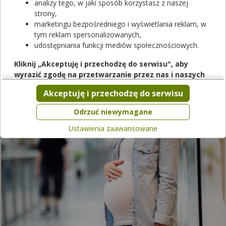
analizy tego, w jaki sposób korzystasz z naszej
Dostępność
strony,
marketingu bezpośredniego i wyświetlania reklam, w
Dodaj do koszyka
tym reklam spersonalizowanych,
udostępniania funkcji mediów społecznościowych.
Kliknij „Akceptuję i przechodzę do serwisu", aby
wyrazić zgodę na przetwarzanie przez nas i naszych
partnerów Twoich danych w powyższych celach.
Adagrazyb występuje w różnych formach
: Adagrazyb;
Akceptuję i przechodzę do serwisu
Adagrasibum; Adagrasib
Pamiętaj, że wyrażenie zgody jest dobrowolne, a wyrażoną
zgodę możesz w każdej chwili cofnąć, możesz też wycofać
Odrzuć niewymagane
Może Cię również zainteresować:
zgodę na przetwarzanie Twoich danych tylko w niektórych
Ustawienia zaawansowane
celach. Jeżeli chcesz dowiedzieć się więcej lub chcesz
przeprowadzić konfigurację szczegółową, to możesz tego
dokonać za pomocą „Ustawień zaawansowanych".
Więcej informacji na temat wykorzystywania narzędzi
zewnętrznych w naszym serwisie znajdziesz w
Regulaminie
Serwisu
.