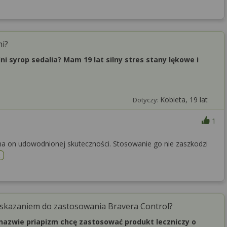
ni?
i syrop sedalia? Mam 19 lat silny stres stany lękowe i
Kobieta, 19 lat
Dotyczy:
1
ma on udowodnionej skuteczności. Stosowanie go nie zaszkodzi
ź
wwskazaniem do zastosowania Bravera Control?
nazwie priapizm chcę zastosować produkt leczniczy o