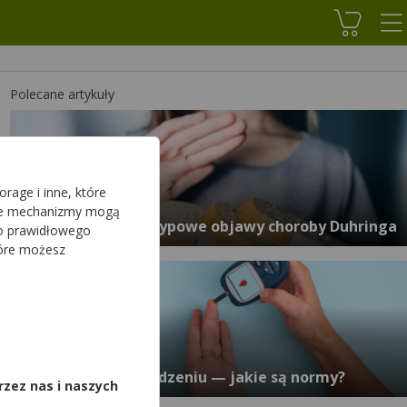
Koszyk
Polecane artykuły
rage i inne, które
sze mechanizmy mogą
Celiakia a skóra – typowe objawy choroby Duhringa
do prawidłowego
tóre możesz
,
Poziom cukru po jedzeniu — jakie są normy?
rzez nas i naszych