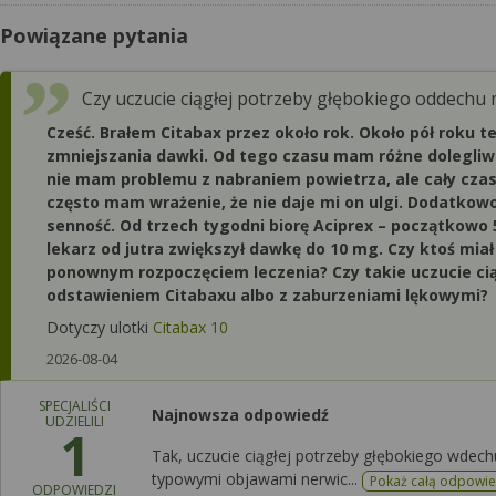
Powiązane pytania
Czy uczucie ciągłej potrzeby głębokiego oddechu
Cześć. Brałem Citabax przez około rok. Około pół roku
zmniejszania dawki. Od tego czasu mam różne dolegliwoś
nie mam problemu z nabraniem powietrza, ale cały czas
często mam wrażenie, że nie daje mi on ulgi. Dodatkowo
senność. Od trzech tygodni biorę Aciprex – początkowo 5
lekarz od jutra zwiększył dawkę do 10 mg. Czy ktoś mia
ponownym rozpoczęciem leczenia? Czy takie uczucie ci
odstawieniem Citabaxu albo z zaburzeniami lękowymi?
Dotyczy ulotki
Citabax 10
2026-08-04
SPECJALIŚCI
Najnowsza odpowiedź
UDZIELILI
1
Tak, uczucie ciągłej potrzeby głębokiego wdec
typowymi objawami nerwic...
Pokaż całą odpowi
ODPOWIEDZI