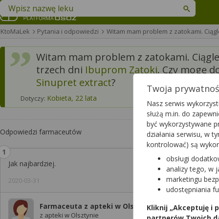
Znajdź lek w swojej okolicy
KtoMaLek
Pytania i odpowiedzi
Witam mam problem z zatokami. Ciąg
Witam mam problem z zatokami. Ciągle c
trzech dni
Ibuprom Zatoki
. Czy mogę 
Sinupret extract
?
Twoja prywatność
Kobieta, 22 lata
Dotyczy:
Nasz serwis wykorzystu
służą m.in. do zapewn
być wykorzystywane pr
Odpowiedzi farmaceutów
działania serwisu, w 
kontrolować) są wyko
obsługi dodatko
Jak najbardziej.
analizy tego, w 
marketingu bezp
2020-03-31
udostępniania f
Farmaceuta z apteki w Olsztyn
Kliknij „Akceptuję i
z apteki w Olsztynie
partnerów Twoich d