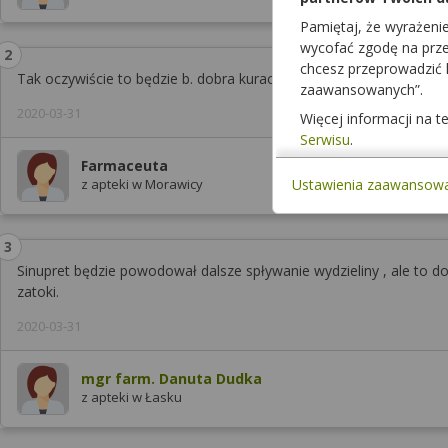
Pamiętaj, że wyrażeni
wycofać zgodę na przet
chcesz przeprowadzić
Tak oczywiście to będzie b. dobra kuracja
zaawansowanych”.
2020-03-31
Więcej informacji na 
Serwisu
.
Farmaceuta
Ustawienia zaawansow
z apteki w Morawicy
Sinupret będzie powodował dalsze spływanie wydzieliny , ale to 
zatoki.
2020-03-31
mgr farm. Danuta Dudka
z apteki w Łasku