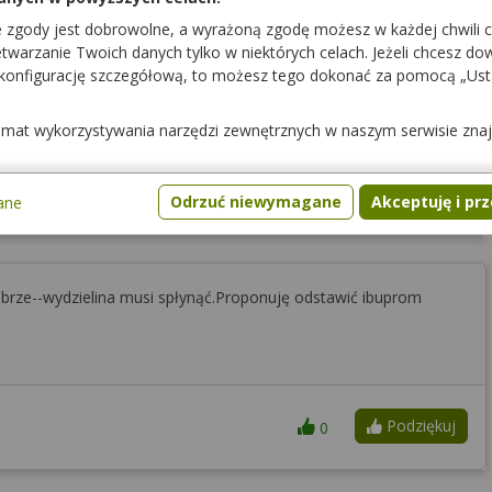
e zgody jest dobrowolne, a wyrażoną zgodę możesz w każdej chwili 
warzanie Twoich danych tylko w niektórych celach. Jeżeli chcesz dowi
 konfigurację szczegółową, to możesz tego dokonać za pomocą „Us
temat wykorzystywania narzędzi zewnętrznych w naszym serwisie zna
Podziękuj
0
Odrzuć niewymagane
Akceptuję i pr
ane
dobrze--wydzielina musi spłynąć.Proponuję odstawić ibuprom
Podziękuj
0