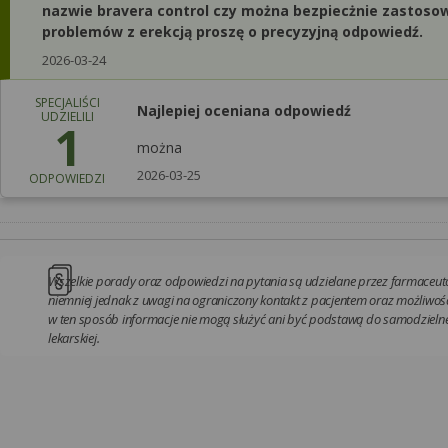
nazwie bravera control czy można bezpiecżnie zastosow
problemów z erekcją proszę o precyzyjną odpowiedź.
2026-03-24
SPECJALIŚCI
Najlepiej oceniana odpowiedź
UDZIELILI
1
można
2026-03-25
ODPOWIEDZI
Wszelkie porady oraz odpowiedzi na pytania są udzielane przez farmaceutó
niemniej jednak z uwagi na ograniczony kontakt z pacjentem oraz możliwość
w ten sposób informacje nie mogą służyć ani być podstawą do samodzielnej
lekarskiej.