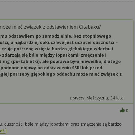
 może mieć związek z odstawieniem Citabaxu?
 temu odstawiłem go samodzielnie, bez stopniowego
ci, a najbardziej dokuczliwe jest uczucie duszności –
 czuję potrzebę wzięcia bardzo głębokiego wdechu i
 zdarzają się bóle między łopatkami, zmęczenie i
 mg (pół tabletki), ale poprawa była niewielka, dlatego
ł podobne objawy po odstawieniu SSRI lub przed
ągłej potrzeby głębokiego oddechu może mieć związek z
Mężczyzna, 34 lata
Dotyczy:
0
hu, duszność, bóle między łopatkami oraz zmęczenie są bardzo
edź