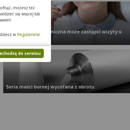
cofnąć, możesz też
edzieć się więcej lub
tawień
Czy szczoteczka soniczna może zastąpić wizyty u
jdziesz w
Regulaminie
dentysty?
zechodzę do serwisu
Seria maści bornej wycofana z obrotu