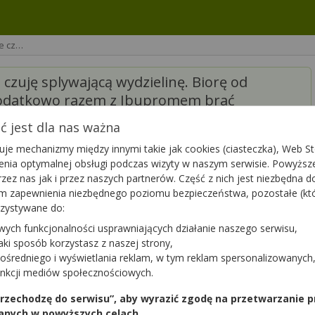
le cz…
zuję splywającą wydzielinę. Biorę od
dodatkowo razem z Ibupromem brać
 jest dla nas ważna
je mechanizmy między innymi takie jak cookies (ciasteczka), Web Sto
ienia optymalnej obsługi podczas wizyty w naszym serwisie. Powyż
zez nas jak i przez naszych partnerów. Część z nich jest niezbędna 
tym zapewnienia niezbędnego poziomu bezpieczeństwa, pozostałe (k
rzystywane do:
wych funkcjonalności usprawniających działanie naszego serwisu,
jaki sposób korzystasz z naszej strony,
ośredniego i wyświetlania reklam, w tym reklam spersonalizowanych
unkcji mediów społecznościowych.
 przechodzę do serwisu”, aby wyrazić zgodę na przetwarzanie p
Podziękuj
0
anych w powyższych celach.