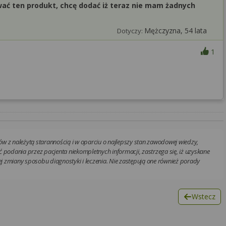
ać ten produkt, chcę dodać iż teraz nie mam żadnych
Mężczyzna, 54 lata
Dotyczy:
1
w z należytą starannością i w oparciu o najlepszy stan zawodowej wiedzy,
 podania przez pacjenta niekompletnych informacji, zastrzega się, iż uzyskane
 zmiany sposobu diagnostyki i leczenia. Nie zastępują one również porady
Wstecz