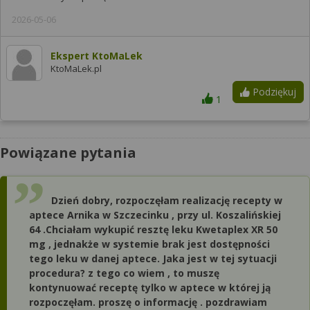
2026-05-06
Ekspert KtoMaLek
KtoMaLek.pl
Podziękuj
1
Powiązane pytania
Dzień dobry, rozpoczęłam realizację recepty w
aptece Arnika w Szczecinku , przy ul. Koszalińskiej
64 .Chciałam wykupić resztę leku Kwetaplex XR 50
mg , jednakże w systemie brak jest dostępności
tego leku w danej aptece. Jaka jest w tej sytuacji
procedura? z tego co wiem , to muszę
kontynuować receptę tylko w aptece w której ją
rozpoczęłam. proszę o informację . pozdrawiam