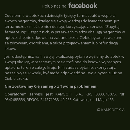
Polub nas na
Codziennie w aptekach dziesiątki tysięcy farmaceutów wspiera
swoich pacjentów, dzieląc się swoją wiedzą i doświadczeniem. Już
teraz możesz mieć do nich dostęp, korzystając z serwisu "Zapytaj
farmaceutę". Część z nich, w przerwach między obsługą pacjentów w
aptece, chętnie odpowie na zadane przez Ciebie pytania związane
ze zdrowiem, chorobami, a także przyjmowaniem lub refundacją
leków.
Jeśli udostępnisz nam swoją lokalizację, pytanie wyślemy do aptek w
Twojej okolicy, w przeciwnym razie trafi ona do losowo wybranych
aptek na terenie całego kraju. Nim zadasz pytanie, skorzystaj z
naszej wyszukiwarki, być może odpowiedź na Twoje pytanie już na
Ciebie czeka.
Nie zostawimy Cię samego z Twoim problemem.
Operatorem serwisu jest KAMSOFT S.A., KRS 0000345075, NIP
9542685559, REGON 241371988, 40-235 Katowice, ul. 1 Maja 133
© KAMSOFT S.A.