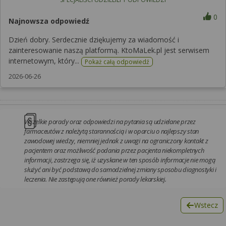
0
Najnowsza odpowiedź
Dzień dobry. Serdecznie dziękujemy za wiadomość i
zainteresowanie naszą platformą. KtoMaLek.pl jest serwisem
internetowym, który...
Pokaż całą odpowiedź
2026-06-26
Wszelkie porady oraz odpowiedzi na pytania są udzielane przez
farmaceutów z należytą starannością i w oparciu o najlepszy stan
zawodowej wiedzy, niemniej jednak z uwagi na ograniczony kontakt z
pacjentem oraz możliwość podania przez pacjenta niekompletnych
informacji, zastrzega się, iż uzyskane w ten sposób informacje nie mogą
służyć ani być podstawą do samodzielnej zmiany sposobu diagnostyki i
leczenia. Nie zastępują one również porady lekarskiej.
Wstecz