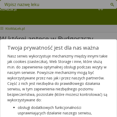
Znajdź lek w swojej okolicy
Koszyk
KtoMaLek.pl
W której aptece w Bydgoszczy
dostanę Kwetaplex XR?
Twoja prywatność jest dla nas ważna
Nasz serwis wykorzystuje mechanizmy między innymi takie
W jakiej aptece w Bydgoszczy mogę
jak cookies (ciasteczka), Web Storage i inne, które służą
kupić na receptę lek kwetaplex Sr
m.in. do zapewnienia optymalnej obsługi podczas wizyty w
200 mg.
naszym serwisie. Powyższe mechanizmy mogą być
wykorzystywane przez nas jak i przez naszych partnerów.
Dotyczy ulotki
Kwetaplex XR
Część z nich jest niezbędna do prawidłowego działania
serwisu, w tym zapewnienia niezbędnego poziomu
Dotyczy:
Kobieta, 26 lat
bezpieczeństwa, pozostałe (które możesz kontrolować) są
wykorzystywane do:
obsługi dodatkowych funkcjonalności
usprawniających działanie naszego serwisu,