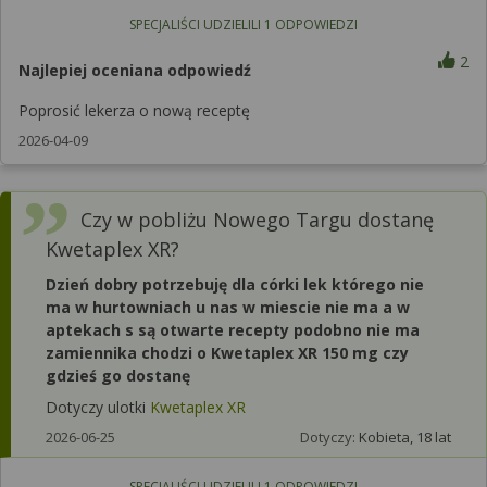
SPECJALIŚCI UDZIELILI
1
ODPOWIEDZI
2
Najlepiej oceniana odpowiedź
Poprosić lekerza o nową receptę
2026-04-09
Czy w pobliżu Nowego Targu dostanę
Kwetaplex XR?
Dzień dobry potrzebuję dla córki lek którego nie
ma w hurtowniach u nas w miescie nie ma a w
aptekach s są otwarte recepty podobno nie ma
zamiennika chodzi o Kwetaplex XR 150 mg czy
gdzieś go dostanę
Dotyczy ulotki
Kwetaplex XR
2026-06-25
Dotyczy:
Kobieta, 18 lat
SPECJALIŚCI UDZIELILI
1
ODPOWIEDZI