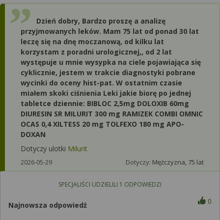
Dzień dobry, Bardzo proszę a analizę
przyjmowanych leków. Mam 75 lat od ponad 30 lat
leczę się na dnę moczanową, od kilku lat
korzystam z poradni urologicznej,, od 2 lat
występuje u mnie wysypka na ciele pojawiająca się
cyklicznie, jestem w trakcie diagnostyki pobrane
wycinki do oceny hist-pat. W ostatnim czasie
miałem skoki ciśnienia Leki jakie biorę po jednej
tabletce dziennie: BIBLOC 2,5mg DOLOXIB 60mg
DIURESIN SR MILURIT 300 mg RAMIZEK COMBI OMNIC
OCAS 0,4 XILTESS 20 mg TOLFEXO 180 mg APO-
DOXAN
Dotyczy ulotki
Milurit
2026-05-29
Dotyczy:
Mężczyzna, 75 lat
SPECJALIŚCI UDZIELILI
1
ODPOWIEDZI
0
Najnowsza odpowiedź