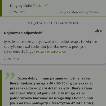
Dotyczy ulotki
Trittico XR
2026-07-15
Dotyczy:
Mężczyzna, 62 lata
SPECJALIŚCI UDZIELILI
1
ODPOWIEDZI
0
Najnowsza odpowiedź
tylko lekarz może zdecydować o sposobie terapii, to właśnie
specyficzne uwalnianie leku jest kluczowe w pewnych
schorzeniach. (pry...
Pokaż całą odpowiedź
2026-07-15
Dzień dobry , mam pytanie odnośnie leków .
Biorę flueksetyna egis 40 - 50-60 mg zwiększając
przez lekarza od paru 4-5 miesięcy . Biorę z rana
emanera 20mg od paru lat . Czy mogę wziąć
jednorazowo biofenac na kręgosłup i kolano ból?
Jakiś odstęp pomiędzy ? Mężczyzna 42 lata 105kg.