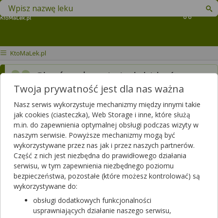
Znajdź lek w swojej okolicy
Koszyk
KtoMaLek.pl
Skończyły mi się leki które
Twoja prywatność jest dla nas ważna
biorę od wielu lat, a
wypisanie recepty
Nasz serwis wykorzystuje mechanizmy między innymi takie
jak cookies (ciasteczka), Web Storage i inne, które służą
zaplanowane jest dopiero
m.in. do zapewnienia optymalnej obsługi podczas wizyty w
naszym serwisie. Powyższe mechanizmy mogą być
na piątek tj. 5.09.2025. Czy
wykorzystywane przez nas jak i przez naszych partnerów.
mogę otrzymać te leki jakoś
Część z nich jest niezbędna do prawidłowego działania
serwisu, w tym zapewnienia niezbędnego poziomu
wcześniej?
bezpieczeństwa, pozostałe (które możesz kontrolować) są
wykorzystywane do:
Dotyczy:
Mężczyzna, 26 lat
obsługi dodatkowych funkcjonalności
usprawniających działanie naszego serwisu,