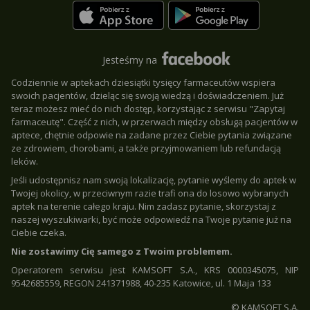
Jesteśmy na
Codziennie w aptekach dziesiątki tysięcy farmaceutów wspiera
swoich pacjentów, dzieląc się swoją wiedzą i doświadczeniem. Już
teraz możesz mieć do nich dostęp, korzystając z serwisu "Zapytaj
farmaceutę". Część z nich, w przerwach między obsługą pacjentów w
aptece, chętnie odpowie na zadane przez Ciebie pytania związane
ze zdrowiem, chorobami, a także przyjmowaniem lub refundacją
leków.
Jeśli udostępnisz nam swoją lokalizację, pytanie wyślemy do aptek w
Twojej okolicy, w przeciwnym razie trafi ona do losowo wybranych
aptek na terenie całego kraju. Nim zadasz pytanie, skorzystaj z
naszej wyszukiwarki, być może odpowiedź na Twoje pytanie już na
Ciebie czeka.
Nie zostawimy Cię samego z Twoim problemem.
Operatorem serwisu jest KAMSOFT S.A., KRS 0000345075, NIP
9542685559, REGON 241371988, 40-235 Katowice, ul. 1 Maja 133
© KAMSOFT S.A.