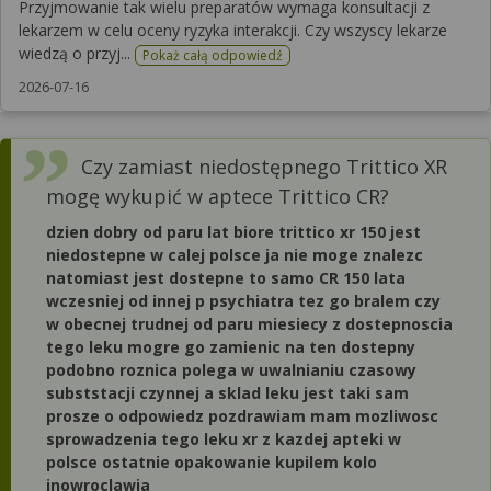
Przyjmowanie tak wielu preparatów wymaga konsultacji z
lekarzem w celu oceny ryzyka interakcji. Czy wszyscy lekarze
wiedzą o przyj...
Pokaż całą odpowiedź
2026-07-16
Czy zamiast niedostępnego Trittico XR
mogę wykupić w aptece Trittico CR?
dzien dobry od paru lat biore trittico xr 150 jest
niedostepne w calej polsce ja nie moge znalezc
natomiast jest dostepne to samo CR 150 lata
wczesniej od innej p psychiatra tez go bralem czy
w obecnej trudnej od paru miesiecy z dostepnoscia
tego leku mogre go zamienic na ten dostepny
podobno roznica polega w uwalnianiu czasowy
subststacji czynnej a sklad leku jest taki sam
prosze o odpowiedz pozdrawiam mam mozliwosc
sprowadzenia tego leku xr z kazdej apteki w
polsce ostatnie opakowanie kupilem kolo
inowroclawia