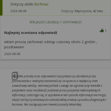
Dotyczy ulotki
Biofenac
2026-08-08
Dotyczy:
Mężczyzna, 42 lata
SPECJALIŚCI UDZIELILI
1
ODPOWIEDZI
1
Najlepiej oceniana odpowiedź
witam proszę zachować odstęp czasowy około 2 godzin ,
pozdrawiam
2026-08-08
Wszelkie porady oraz odpowiedzi na pytania są udzielane przez
farmaceutów z należytą starannością i w oparciu o najlepszy stan
zawodowej wiedzy, niemniej jednak z uwagi na ograniczony kontakt z
pacjentem oraz możliwość podania przez pacjenta niekompletnych
informacji, zastrzega się, iż uzyskane w ten sposób informacje nie mogą
służyć ani być podstawą do samodzielnej zmiany sposobu diagnostyki i
leczenia. Nie zastępują one również porady lekarskiej.