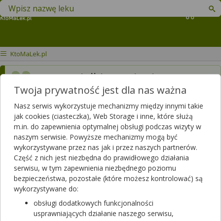
Znajdź lek w swojej okolicy
Koszyk
KtoMaLek.pl
mam wielkie ropienie na
Twoja prywatność jest dla nas ważna
twarzy miekkie guzki z ropa
i woda w srodku jak to
Nasz serwis wykorzystuje mechanizmy między innymi takie
jak cookies (ciasteczka), Web Storage i inne, które służą
leczyc masci na pryszcze nie
m.in. do zapewnienia optymalnej obsługi podczas wizyty w
naszym serwisie. Powyższe mechanizmy mogą być
pomagaja
wykorzystywane przez nas jak i przez naszych partnerów.
Część z nich jest niezbędna do prawidłowego działania
Dotyczy:
Mężczyzna, 16 lat
serwisu, w tym zapewnienia niezbędnego poziomu
bezpieczeństwa, pozostałe (które możesz kontrolować) są
wykorzystywane do:
Odpowiedzi farmaceutów
obsługi dodatkowych funkcjonalności
usprawniających działanie naszego serwisu,