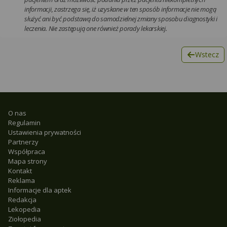
informacji, zastrzega się, iż uzyskane w ten sposób informacje nie mogą
służyć ani być podstawą do samodzielnej zmiany sposobu diagnostyki i
leczenia. Nie zastępują one również porady lekarskiej.
Wstecz
O nas
Regulamin
Ustawienia prywatności
Partnerzy
Współpraca
Mapa strony
Kontakt
Reklama
Informacje dla aptek
Redakcja
Lekopedia
Ziołopedia