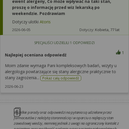
ewent alergeny, Co może wpływać na taki stan,
proszę o informację przed wiz lekarską po
weekendzie. Pozdrawiam
Dotyczy ulotki
Atoris
2026-06-05
Dotyczy:
Kobieta, 77 lat
SPECJALIŚCI UDZIELILI
1
ODPOWIEDZI
1
Najlepiej oceniana odpowiedź
Moim zdanie wymaga Pani kompleksowych badań, wizyty u
alergologa powtarzające się stany alergiczne praktycznie to
stany zagrożenia...
Pokaż całą odpowiedź
2026-06-23
Wszelkie porady oraz odpowiedzi na pytania są udzielane przez
farmaceutów z należytą starannością i w oparciu o najlepszy stan
zawodowej wiedzy, niemniej jednak z uwagi na ograniczony kontakt z
pacjentem oraz możliwość podania przez pacjenta niekompletnych