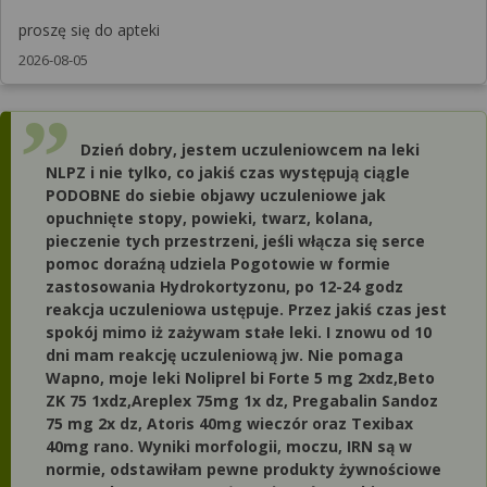
proszę się do apteki
2026-08-05
Dzień dobry, jestem uczuleniowcem na leki
NLPZ i nie tylko, co jakiś czas występują ciągle
PODOBNE do siebie objawy uczuleniowe jak
opuchnięte stopy, powieki, twarz, kolana,
pieczenie tych przestrzeni, jeśli włącza się serce
pomoc doraźną udziela Pogotowie w formie
zastosowania Hydrokortyzonu, po 12-24 godz
reakcja uczuleniowa ustępuje. Przez jakiś czas jest
spokój mimo iż zażywam stałe leki. I znowu od 10
dni mam reakcję uczuleniową jw. Nie pomaga
Wapno, moje leki Noliprel bi Forte 5 mg 2xdz,Beto
ZK 75 1xdz,Areplex 75mg 1x dz, Pregabalin Sandoz
75 mg 2x dz, Atoris 40mg wieczór oraz Texibax
40mg rano. Wyniki morfologii, moczu, IRN są w
normie, odstawiłam pewne produkty żywnościowe