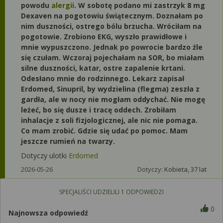
powodu
alergii
. W sobotę podano mi zastrzyk 8 mg
Dexaven na pogotowiu świątecznym. Doznałam po
nim duszności, ostrego bólu brzucha. Wróciłam na
pogotowie. Zrobiono EKG, wyszło prawidłowe i
mnie wypuszczono. Jednak po powrocie bardzo źle
się czułam. Wczoraj pojechałam na SOR, bo miałam
silne duszności, katar, ostre zapalenie krtani.
Odesłano mnie do rodzinnego. Lekarz zapisał
Erdomed, Sinupril, by wydzielina (flegma) zeszła z
gardła, ale w nocy nie mogłam oddychać. Nie mogę
leżeć, bo się dusze i tracę oddech. Zrobiłam
inhalacje z soli fizjologicznej, ale nic nie pomaga.
Co mam zrobić. Gdzie się udać po pomoc. Mam
jeszcze rumień na twarzy.
Dotyczy ulotki
Erdomed
2026-05-26
Dotyczy:
Kobieta, 37 lat
SPECJALIŚCI UDZIELILI
1
ODPOWIEDZI
0
Najnowsza odpowiedź