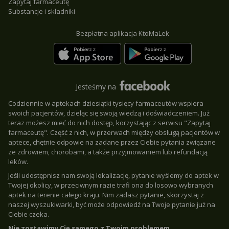
Zapytaj farmaceutę
Substancje i składniki
Bezpłatna aplikacja KtoMaLek
Jesteśmy na
Codziennie w aptekach dziesiątki tysięcy farmaceutów wspiera
swoich pacjentów, dzieląc się swoją wiedzą i doświadczeniem. Już
teraz możesz mieć do nich dostęp, korzystając z serwisu "Zapytaj
farmaceutę". Część z nich, w przerwach między obsługą pacjentów w
aptece, chętnie odpowie na zadane przez Ciebie pytania związane
ze zdrowiem, chorobami, a także przyjmowaniem lub refundacją
leków.
Jeśli udostępnisz nam swoją lokalizację, pytanie wyślemy do aptek w
Twojej okolicy, w przeciwnym razie trafi ona do losowo wybranych
aptek na terenie całego kraju. Nim zadasz pytanie, skorzystaj z
naszej wyszukiwarki, być może odpowiedź na Twoje pytanie już na
Ciebie czeka.
Nie zostawimy Cię samego z Twoim problemem.