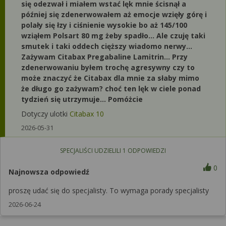
się odezwał i miałem wstać lęk mnie ścisnął a
później się zdenerwowałem aż emocje wzięły górę i
polały się łzy i ciśnienie wysokie bo aż 145/100
wziąłem Polsart 80 mg żeby spadło... Ale czuję taki
smutek i taki oddech cięższy wiadomo nerwy...
Zażywam Citabax Pregabaline Lamitrin... Przy
zdenerwowaniu byłem trochę agresywny czy to
może znaczyć że Citabax dla mnie za słaby mimo
że długo go zażywam? choć ten lęk w ciele ponad
tydzień się utrzymuje... Pomóżcie
Dotyczy ulotki
Citabax 10
2026-05-31
SPECJALIŚCI UDZIELILI
1
ODPOWIEDZI
0
Najnowsza odpowiedź
proszę udać się do specjalisty. To wymaga porady specjalisty
2026-06-24