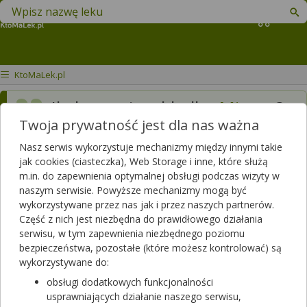
Znajdź lek w swojej okolicy
Koszyk
KtoMaLek.pl
Ile kosztuje wkladka
Mirena
?
Twoja prywatność jest dla nas ważna
Gdzie mozna w Jeleniej
Gorze zalozyc wkladke na
Nasz serwis wykorzystuje mechanizmy między innymi takie
jak cookies (ciasteczka), Web Storage i inne, które służą
NFZ?
m.in. do zapewnienia optymalnej obsługi podczas wizyty w
naszym serwisie. Powyższe mechanizmy mogą być
Dotyczy:
Kobieta, 39 lat
wykorzystywane przez nas jak i przez naszych partnerów.
Część z nich jest niezbędna do prawidłowego działania
serwisu, w tym zapewnienia niezbędnego poziomu
Odpowiedzi farmaceutów
bezpieczeństwa, pozostałe (które możesz kontrolować) są
wykorzystywane do:
obsługi dodatkowych funkcjonalności
Wkładka kosztuje 600zl,a gdzie na NFZ założyć to juz Pani nie
usprawniających działanie naszego serwisu,
odpowiem.Pozdrawiam.