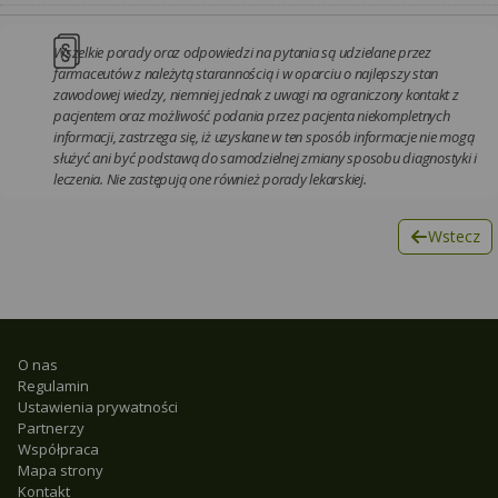
Wszelkie porady oraz odpowiedzi na pytania są udzielane przez
farmaceutów z należytą starannością i w oparciu o najlepszy stan
zawodowej wiedzy, niemniej jednak z uwagi na ograniczony kontakt z
pacjentem oraz możliwość podania przez pacjenta niekompletnych
informacji, zastrzega się, iż uzyskane w ten sposób informacje nie mogą
służyć ani być podstawą do samodzielnej zmiany sposobu diagnostyki i
leczenia. Nie zastępują one również porady lekarskiej.
Wstecz
O nas
Regulamin
Ustawienia prywatności
Partnerzy
Współpraca
Mapa strony
Kontakt