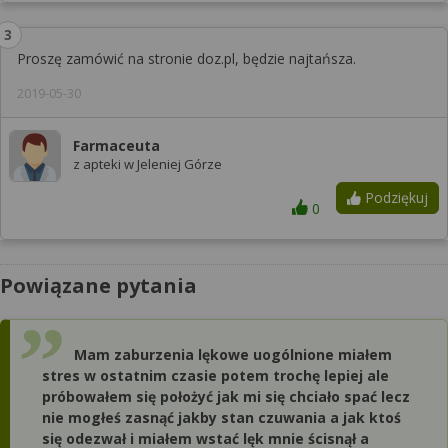
Proszę zamówić na stronie doz.pl, będzie najtańsza.
2019-05-30
Farmaceuta
z apteki w Jeleniej Górze
Podziękuj
0
Powiązane pytania
Mam zaburzenia lękowe uogólnione miałem
stres w ostatnim czasie potem trochę lepiej ale
próbowałem się położyć jak mi się chciało spać lecz
nie mogłeś zasnąć jakby stan czuwania a jak ktoś
się odezwał i miałem wstać lęk mnie ścisnął a