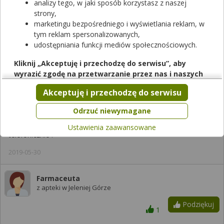
analizy tego, w jaki sposób korzystasz z naszej
2019-05-30
strony,
marketingu bezpośredniego i wyświetlania reklam, w
tym reklam spersonalizowanych,
Farmaceuta
udostępniania funkcji mediów społecznościowych.
z apteki w Jeleniej Górze
Kliknij „Akceptuję i przechodzę do serwisu”, aby
Podziękuj
1
wyrazić zgodę na przetwarzanie przez nas i naszych
partnerów Twoich danych w powyższych celach.
Akceptuję i przechodzę do serwisu
Pamiętaj, że wyrażenie zgody jest dobrowolne, a wyrażoną
zgodę możesz w każdej chwili cofnąć, możesz też wycofać
Odrzuć niewymagane
Mirena kosztuje 600 zl. poradnia ginekologiczna znajduje szie w
zgodę na przetwarzanie Twoich danych tylko w niektórych
szpitalu . czy zakładaja spirale trzeba dowiedziec sie
Ustawienia zaawansowane
celach. Jeżeli chcesz dowiedzieć się więcej lub chcesz
telefonicznie .
przeprowadzić konfigurację szczegółową, to możesz tego
dokonać za pomocą „Ustawień zaawansowanych”.
2019-05-30
Więcej informacji na temat wykorzystywania narzędzi
zewnętrznych w naszym serwisie znajdziesz w
Regulaminie
Farmaceuta
Serwisu
.
z apteki w Jeleniej Górze
Podziękuj
1