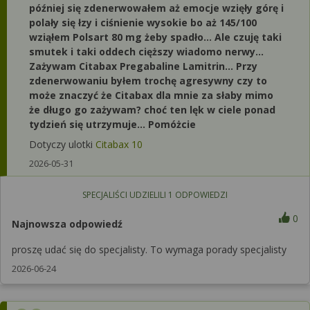
później się zdenerwowałem aż emocje wzięły górę i
polały się łzy i ciśnienie wysokie bo aż 145/100
wziąłem Polsart 80 mg żeby spadło... Ale czuję taki
smutek i taki oddech cięższy wiadomo nerwy...
Zażywam Citabax Pregabaline Lamitrin... Przy
zdenerwowaniu byłem trochę agresywny czy to
może znaczyć że Citabax dla mnie za słaby mimo
że długo go zażywam? choć ten lęk w ciele ponad
tydzień się utrzymuje... Pomóżcie
Dotyczy ulotki
Citabax 10
2026-05-31
SPECJALIŚCI UDZIELILI
1
ODPOWIEDZI
0
Najnowsza odpowiedź
proszę udać się do specjalisty. To wymaga porady specjalisty
2026-06-24