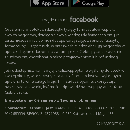
Znajdź nas na
Codziennie w aptekach dziesiątki tysięcy farmaceutów wspiera
swoich pacjentów, dzieląc się swoją wiedzą i doświadczeniem. Już
teraz możesz mieć do nich dostęp, korzystając z serwisu "Zapytaj
farmaceutę". Część z nich, w przerwach między obsługą pacjentów w
aptece, chętnie odpowie na zadane przez Ciebie pytania związane
ze zdrowiem, chorobami, a także przyjmowaniem lub refundacją
leków.
Jeśli udostępnisz nam swoją lokalizację, pytanie wyślemy do aptek w
Twojej okolicy, w przeciwnym razie trafi ona do losowo wybranych
aptek na terenie całego kraju. Nim zadasz pytanie, skorzystaj z
naszej wyszukiwarki, być może odpowiedź na Twoje pytanie już na
Ciebie czeka.
Nie zostawimy Cię samego z Twoim problemem.
Operatorem serwisu jest KAMSOFT S.A., KRS 0000345075, NIP
9542685559, REGON 241371988, 40-235 Katowice, ul. 1 Maja 133
© KAMSOFT S.A.