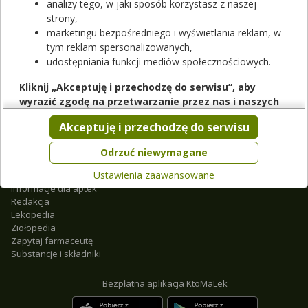
analizy tego, w jaki sposób korzystasz z naszej
Wstecz
strony,
marketingu bezpośredniego i wyświetlania reklam, w
tym reklam spersonalizowanych,
udostępniania funkcji mediów społecznościowych.
O nas
Kliknij „Akceptuję i przechodzę do serwisu”, aby
Regulamin
wyrazić zgodę na przetwarzanie przez nas i naszych
Ustawienia prywatności
partnerów Twoich danych w powyższych celach.
Partnerzy
Akceptuję i przechodzę do serwisu
Pamiętaj, że wyrażenie zgody jest dobrowolne, a wyrażoną
Współpraca
Mapa strony
zgodę możesz w każdej chwili cofnąć, możesz też wycofać
Odrzuć niewymagane
Kontakt
zgodę na przetwarzanie Twoich danych tylko w niektórych
Ustawienia zaawansowane
Reklama
celach. Jeżeli chcesz dowiedzieć się więcej lub chcesz
Informacje dla aptek
przeprowadzić konfigurację szczegółową, to możesz tego
Redakcja
dokonać za pomocą „Ustawień zaawansowanych”.
Lekopedia
Ziołopedia
Więcej informacji na temat wykorzystywania narzędzi
Zapytaj farmaceutę
zewnętrznych w naszym serwisie znajdziesz w
Regulaminie
Substancje i składniki
Serwisu
.
Bezpłatna aplikacja KtoMaLek