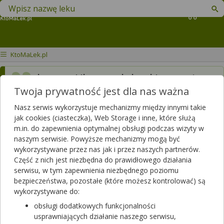
Znajdź lek w swojej okolicy
Koszyk
KtoMaLek.pl
https://ktomalek.pl/pytania-
Twoja prywatność jest dla nas ważna
i-odpowiedzi/witam-mam-
maly-problem-odnosnie-
Nasz serwis wykorzystuje mechanizmy między innymi takie
jak cookies (ciasteczka), Web Storage i inne, które służą
rezerwacji-ktorej-
m.in. do zapewnienia optymalnej obsługi podczas wizyty w
naszym serwisie. Powyższe mechanizmy mogą być
dokonalem-dnia-3-listopada-
wykorzystywane przez nas jak i przez naszych partnerów.
i-zostala-on/q-112595
Część z nich jest niezbędna do prawidłowego działania
serwisu, w tym zapewnienia niezbędnego poziomu
Dotyczy:
Kobieta, 67 lat
bezpieczeństwa, pozostałe (które możesz kontrolować) są
wykorzystywane do:
obsługi dodatkowych funkcjonalności
Na to pytanie nie udzielił odpowiedzi jeszcze żaden farmaceuta.
usprawniających działanie naszego serwisu,