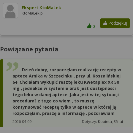
Ekspert KtoMaLek
KtoMaLek.pl
Podziękuj
0
Powiązane pytania
Dzień dobry, rozpoczęłam realizację recepty w
aptece Arnika w Szczecinku , przy ul. Koszalińskiej
64 .Chciałam wykupić resztę leku Kwetaplex XR 50
mg , jednakże w systemie brak jest dostępności
tego leku w danej aptece. Jaka jest w tej sytuacji
procedura? z tego co wiem , to muszę
kontynuować receptę tylko w aptece w której ją
rozpoczęłam. proszę o informację . pozdrawiam
2026-04-09
Dotyczy:
Kobieta, 35 lat