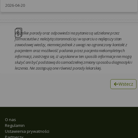
2026-04-20
Wszelkie porady oraz odpowiedzi na pytania są udzielane przez
farmaceutów z należytą starannością i w oparciu o najlepszy stan
zawodowej wiedzy, niemniej jednak z uwagi na ograniczony kontakt z
pacjentem oraz możliwość podania przez pacjenta niekompletnych
informacji, zastrzega się, iż uzyskane w ten sposób informacje nie mogą
służyć ani być podstawą do samodzielnej zmiany sposobu diagnostyki i
leczenia. Nie zastępują one również porady lekarskiej.
Wstecz
O nas
Regulamin
Ustawienia prywatności
Partnerzy