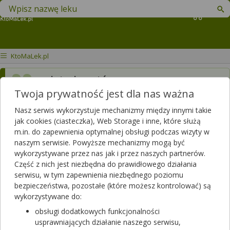
Znajdź lek w swojej okolicy
Koszyk
KtoMaLek.pl
gdzie kupić proszę o nazwy
Twoja prywatność jest dla nas ważna
aptek we Wrocławiu
Nasz serwis wykorzystuje mechanizmy między innymi takie
jak cookies (ciasteczka), Web Storage i inne, które służą
m.in. do zapewnienia optymalnej obsługi podczas wizyty w
naszym serwisie. Powyższe mechanizmy mogą być
wykorzystywane przez nas jak i przez naszych partnerów.
Część z nich jest niezbędna do prawidłowego działania
serwisu, w tym zapewnienia niezbędnego poziomu
bezpieczeństwa, pozostałe (które możesz kontrolować) są
wykorzystywane do:
Zobacz, która apteka w Twoim mieście ma lek
Kventiax
SR
.
obsługi dodatkowych funkcjonalności
Sprawdzaj dostępność leków w ponad aptek w całej Polsce!
usprawniających działanie naszego serwisu,