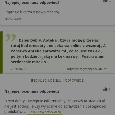
2
Najlepiej oceniana odpowiedź
Poprosić lekerza o nową receptę
2026-04-09
Dzień Dobry. Apteka . Czy ja mogę przesłać
tutaj Kod erecepty , od Lekarza online z wczoraj , A
Państwo Apteka sprawdzą mi , co to jest za Lek ,
po tym kodzie , i jaką ma Lek nazwę. . Pozdrawiam
serdecznie mirek s .
2026-04-19
Dotyczy:
Mężczyzna, 40 lat
SPECJALIŚCI UDZIELILI
1
ODPOWIEDZI
1
Najlepiej oceniana odpowiedź
Dzień dobry, uprzejmie informujemy, że serwis KtoMaLek.pl
nie jest apteką i służy wyłącznie do sprawdzania dostępności
produktów ...
Pokaż całą odpowiedź