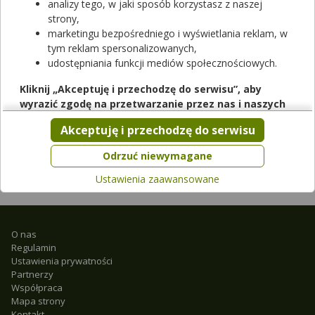
analizy tego, w jaki sposób korzystasz z naszej
strony,
marketingu bezpośredniego i wyświetlania reklam, w
tym reklam spersonalizowanych,
udostępniania funkcji mediów społecznościowych.
Perimenopauza — jak się objawia i kiedy
Kliknij „Akceptuję i przechodzę do serwisu”, aby
może wystąpić?
wyrazić zgodę na przetwarzanie przez nas i naszych
partnerów Twoich danych w powyższych celach.
Akceptuję i przechodzę do serwisu
Pamiętaj, że wyrażenie zgody jest dobrowolne, a wyrażoną
zgodę możesz w każdej chwili cofnąć, możesz też wycofać
Odrzuć niewymagane
zgodę na przetwarzanie Twoich danych tylko w niektórych
Ustawienia zaawansowane
celach. Jeżeli chcesz dowiedzieć się więcej lub chcesz
przeprowadzić konfigurację szczegółową, to możesz tego
dokonać za pomocą „Ustawień zaawansowanych”.
Więcej informacji na temat wykorzystywania narzędzi
O nas
Regulamin
zewnętrznych w naszym serwisie znajdziesz w
Regulaminie
Ustawienia prywatności
Serwisu
.
Partnerzy
Współpraca
Mapa strony
Kontakt