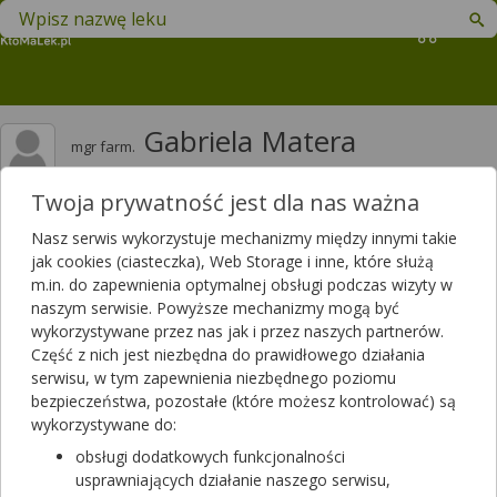
Znajdź lek w swojej okolicy
Koszyk
Gabriela Matera
mgr farm.
Twoja prywatność jest dla nas ważna
Odpowiedzi
Polubień
10730
9968
Nasz serwis wykorzystuje mechanizmy między innymi takie
jak cookies (ciasteczka), Web Storage i inne, które służą
Polecanych artykułów
m.in. do zapewnienia optymalnej obsługi podczas wizyty w
1
Lista artykułów
naszym serwisie. Powyższe mechanizmy mogą być
wykorzystywane przez nas jak i przez naszych partnerów.
Część z nich jest niezbędna do prawidłowego działania
serwisu, w tym zapewnienia niezbędnego poziomu
bezpieczeństwa, pozostałe (które możesz kontrolować) są
Artykuły polecane przez mgr farm. Gabriela
wykorzystywane do:
Matera
obsługi dodatkowych funkcjonalności
usprawniających działanie naszego serwisu,