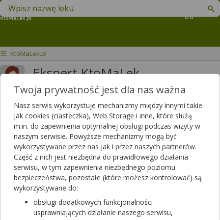
Znajdź lek w swojej okolicy
Koszyk
KtoMaLek.pl
Ekspert KtoMaLek
Twoja prywatność jest dla nas ważna
Odpowiedzi
Polubień
2986
2409
Nasz serwis wykorzystuje mechanizmy między innymi takie
Polecanych artykułów
jak cookies (ciasteczka), Web Storage i inne, które służą
0
m.in. do zapewnienia optymalnej obsługi podczas wizyty w
Lista artykułów
naszym serwisie. Powyższe mechanizmy mogą być
wykorzystywane przez nas jak i przez naszych partnerów.
Część z nich jest niezbędna do prawidłowego działania
serwisu, w tym zapewnienia niezbędnego poziomu
bezpieczeństwa, pozostałe (które możesz kontrolować) są
wykorzystywane do:
obsługi dodatkowych funkcjonalności
usprawniających działanie naszego serwisu,
Czy chcesz wysłać pytanie do apteki,