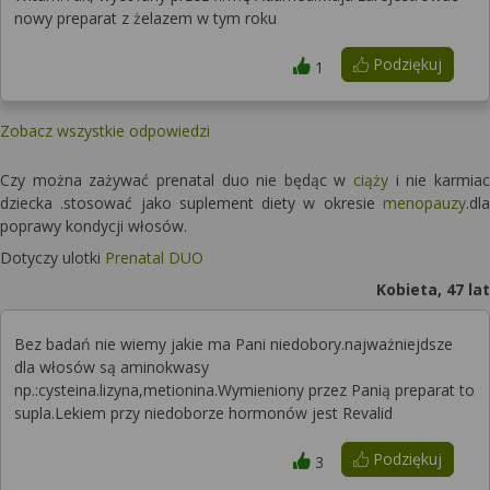
nowy preparat z żelazem w tym roku
Podziękuj
1
Zobacz wszystkie odpowiedzi
Czy można zażywać prenatal duo nie będąc w
ciąży
i nie karmiac
dziecka .stosować jako suplement diety w okresie
menopauzy
.dla
poprawy kondycji włosów.
Dotyczy ulotki
Prenatal DUO
Kobieta, 47 lat
Bez badań nie wiemy jakie ma Pani niedobory.najważniejdsze
dla włosów są aminokwasy
np.:cysteina.lizyna,metionina.Wymieniony przez Panią preparat to
supla.Lekiem przy niedoborze hormonów jest Revalid
Podziękuj
3