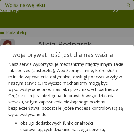
Znajdź lek w swojej okolicy
Koszyk
KtoMaLek.pl
Alicja Bednarek
magister
Twoja prywatność jest dla nas ważna
Odpowiedzi
Polubień
3
4
Nasz serwis wykorzystuje mechanizmy między innymi takie
Polecanych artykułów
jak cookies (ciasteczka), Web Storage i inne, które służą
0
m.in. do zapewnienia optymalnej obsługi podczas wizyty w
Lista artykułów
naszym serwisie. Powyższe mechanizmy mogą być
wykorzystywane przez nas jak i przez naszych partnerów.
Farmaceuta z apteki w Łodzi
Część z nich jest niezbędna do prawidłowego działania
serwisu, w tym zapewnienia niezbędnego poziomu
bezpieczeństwa, pozostałe (które możesz kontrolować) są
wykorzystywane do:
obsługi dodatkowych funkcjonalności
usprawniających działanie naszego serwisu,